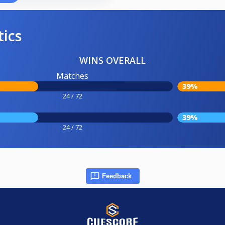
tics
WINS OVERALL
Matches
39%
24 / 72
39%
24 / 72
Feedback