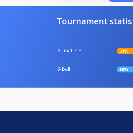
Tournament statis
All matches
33%
8-Ball
33%