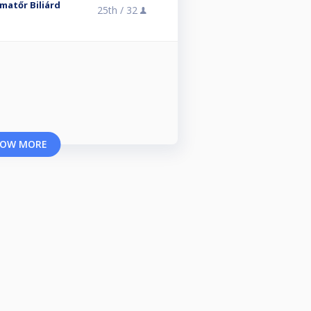
matőr Biliárd
25th /
32
OW MORE