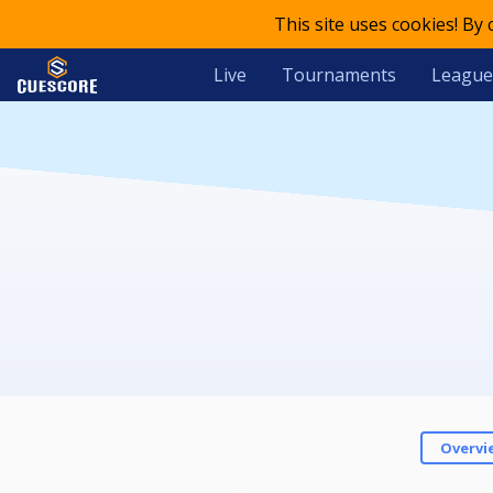
This site uses cookies! By
Live
Tournaments
League
Overvi