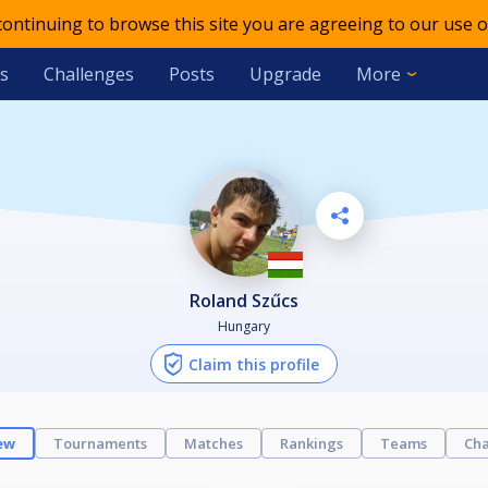
 continuing to browse this site you are agreeing to our use o
s
Challenges
Posts
Upgrade
More
Roland Szűcs
Hungary
Claim this profile
ew
Tournaments
Matches
Rankings
Teams
Cha