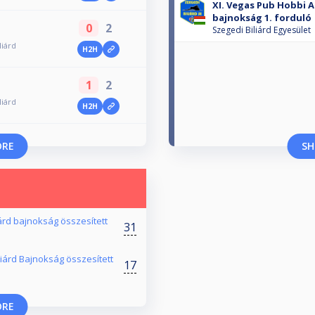
XI. Vegas Pub Hobbi A
bajnokság 1. forduló
0
2
Szegedi Biliárd Egyesület
liárd
H2H
1
2
liárd
H2H
ORE
SH
árd bajnokság összesített
31
liárd Bajnokság összesített
17
ORE