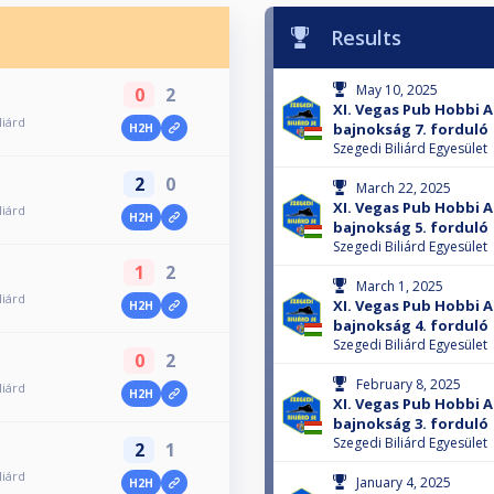
Results
May 10, 2025
0
2
XI. Vegas Pub Hobbi A
liárd
bajnokság 7. forduló
H2H
Szegedi Biliárd Egyesület
2
0
March 22, 2025
XI. Vegas Pub Hobbi A
liárd
H2H
bajnokság 5. forduló
Szegedi Biliárd Egyesület
1
2
March 1, 2025
liárd
XI. Vegas Pub Hobbi A
H2H
bajnokság 4. forduló
Szegedi Biliárd Egyesület
0
2
February 8, 2025
liárd
H2H
XI. Vegas Pub Hobbi A
bajnokság 3. forduló
Szegedi Biliárd Egyesület
2
1
liárd
January 4, 2025
H2H