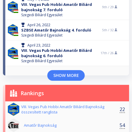
VIII. Vegas Pub Hobbi Amatőr Biliárd
9th /
29
bajnokság 7. forduló
Szegedi Biliárd Egyesület
April 26, 2022
SZBSE Amatőr Bajnokság 4. forduló
5th /
32
Szegedi Biliárd Egyesület
April 23, 2022
VIII. Vegas Pub Hobbi Amatőr Biliárd
17th /
26
bajnokság 6. forduló
Szegedi Biliárd Egyesület
SHOW MORE
Rankings
VIII. Vegas Pub Hobbi Amatőr Biliárd Bajnokság
22
összesített ranglista
54
Amatőr Bajnokság