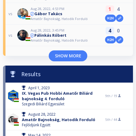
1
4
Aug 28, 2022, 4:53 PM
Gábor Takács
vs
H2H
Amatőr Bajnokság, Hatodik Forduló
4
0
Aug 28, 2022, 3:45 PM
Pálinkás Róbert
vs
H2H
Amatőr Bajnokság, Hatodik Forduló
SHOW MORE
Results
April 1, 2023
IX. Vegas Pub Hobbi Amatőr Biliárd
9th /
19
bajnokság 4. forduló
Szegedi Biliárd Egyesület
August 28, 2022
Amatőr Bajnokság, Hatodik Forduló
5th /
44
Fejlődjünk Együtt
May 14, 2022