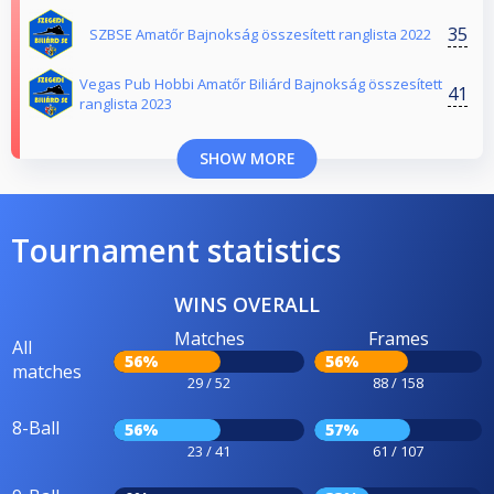
35
SZBSE Amatőr Bajnokság összesített ranglista 2022
Vegas Pub Hobbi Amatőr Biliárd Bajnokság összesített
41
ranglista 2023
SHOW MORE
Tournament statistics
WINS OVERALL
Matches
Frames
All
56%
56%
matches
29 / 52
88 / 158
8-Ball
56%
57%
23 / 41
61 / 107