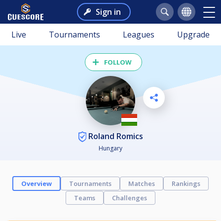
Sign in
Live
Tournaments
Leagues
Upgrade
FOLLOW
Roland Romics
Hungary
Overview
Tournaments
Matches
Rankings
Teams
Challenges