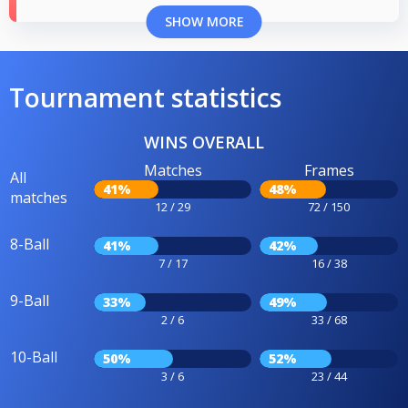
SHOW MORE
Tournament statistics
WINS OVERALL
Matches
Frames
All
41%
48%
matches
12 / 29
72 / 150
8-Ball
41%
42%
7 / 17
16 / 38
9-Ball
33%
49%
2 / 6
33 / 68
10-Ball
50%
52%
3 / 6
23 / 44