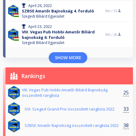
April 26, 2022
SZBSE Amatőr Bajnokság 4. forduló
9th /
32
Szegedi Biliárd Egyesület
April 23, 2022
VIII. Vegas Pub Hobbi Amatőr Biliárd
9th /
26
bajnokság 6. forduló
Szegedi Biliárd Egyesület
SHOW MORE
Rankings
VIII. Vegas Pub Hobbi Amatőr Biliárd Bajnokság
25
összesített ranglista
33
XVI. Szeged Grand Prix összesített ranglista 2022
38
SZBSE Amatőr Bajnokság összesített ranglista 2022