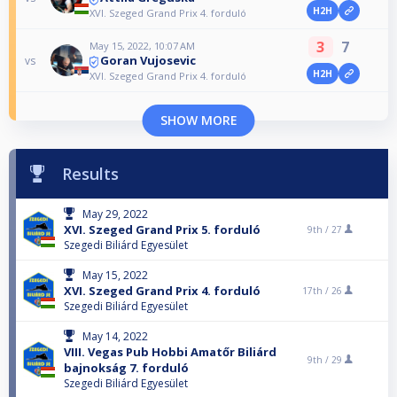
H2H
XVI. Szeged Grand Prix 4. forduló
3
7
May 15, 2022, 10:07 AM
Goran Vujosevic
vs
H2H
XVI. Szeged Grand Prix 4. forduló
SHOW MORE
Results
May 29, 2022
XVI. Szeged Grand Prix 5. forduló
9th /
27
Szegedi Biliárd Egyesület
May 15, 2022
XVI. Szeged Grand Prix 4. forduló
17th /
26
Szegedi Biliárd Egyesület
May 14, 2022
VIII. Vegas Pub Hobbi Amatőr Biliárd
9th /
29
bajnokság 7. forduló
Szegedi Biliárd Egyesület