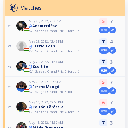
Matches
5
7
May 29, 2022, 2:12 PM
Ádám Erdész
vs
H2H
XVI. Szeged Grand Prix 5. forduló
7
4
May 29, 2022, 12:48 PM
László Tóth
vs
H2H
XVI. Szeged Grand Prix 5. forduló
7
3
May 29, 2022, 11:36 AM
Zsolt Süli
vs
H2H
XVI. Szeged Grand Prix 5. forduló
5
7
May 29, 2022, 9:27 AM
Ferenc Mangó
vs
H2H
XVI. Szeged Grand Prix 5. forduló
6
7
May 15, 2022, 12:53 PM
Zoltán Törőcsik
vs
H2H
XVI. Szeged Grand Prix 4. forduló
7
3
May 15, 2022, 11:37 AM
Attila Greguska
vs