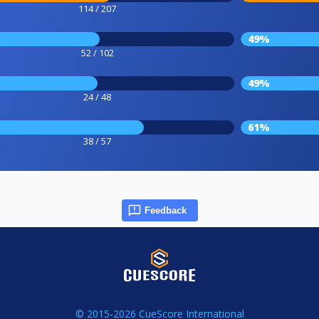
114 / 207
49%
52 / 102
49%
24 / 48
61%
38 / 57
Feedback
© 2015-2026 CueScore International