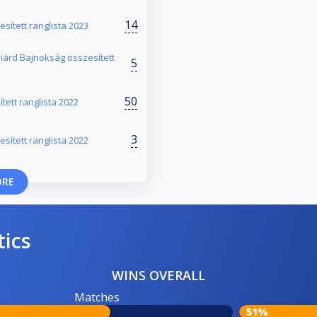
14
ített ranglista 2023
liárd Bajnokság összesített
5
50
tett ranglista 2022
3
ített ranglista 2022
ORE
tics
WINS OVERALL
Matches
51%