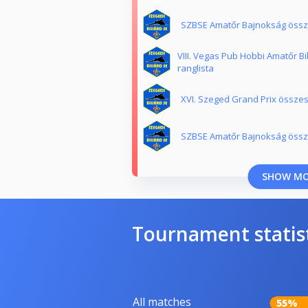
SZBSE Amatőr Bajnokság összes
VIII. Vegas Pub Hobbi Amatőr Bi
ranglista
XVI. Szeged Grand Prix összesí
SZBSE Amatőr Bajnokság összes
SHOW M
Tournament statis
All matches
55%