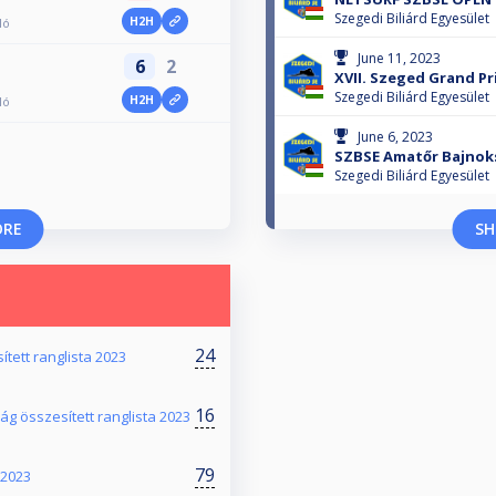
Szegedi Biliárd Egyesület
H2H
ló
June 11, 2023
6
2
XVII. Szeged Grand Pr
Szegedi Biliárd Egyesület
H2H
ló
June 6, 2023
SZBSE Amatőr Bajnoks
Szegedi Biliárd Egyesület
ORE
SH
24
ített ranglista 2023
16
 összesített ranglista 2023
79
 2023