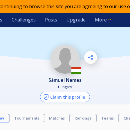
 continuing to browse this site you are agreeing to our use o
s
Challenges
Posts
Upgrade
More
Sámuel Nemes
Hungary
Claim this profile
ew
Tournaments
Matches
Rankings
Teams
Cha