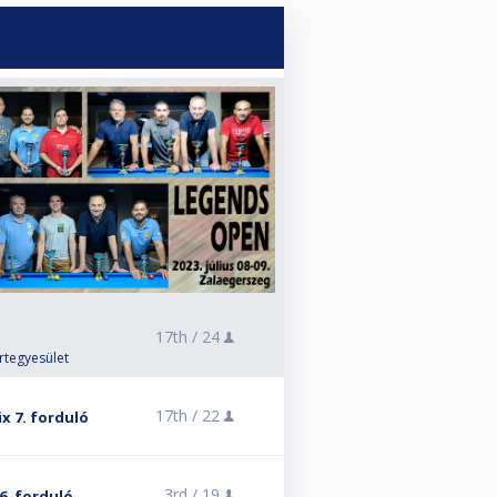
17th /
24
rtegyesület
17th /
22
ix 7. forduló
3rd /
19
6. forduló