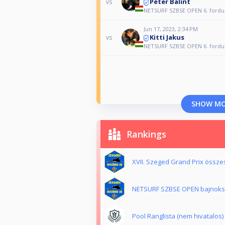
Péter Bálint
vs
NETSURF SZBSE OPEN 6. fordu
Jun 17, 2023, 2:34 PM
Kitti Jakus
vs
NETSURF SZBSE OPEN 6. fordu
SHOW M
Rankings
XVII. Szeged Grand Prix összes
NETSURF SZBSE OPEN bajnokság
Pool Ranglista (nem hivatalos)