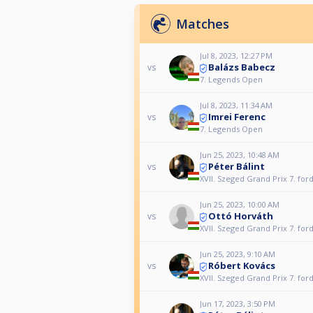
Matches
Jul 8, 2023, 12:27 PM
Balázs Babecz
vs
7. Legends Open
Jul 8, 2023, 11:34 AM
Imrei Ferenc
vs
7. Legends Open
Jun 25, 2023, 10:48 AM
Péter Bálint
vs
XVII. Szeged Grand Prix 7. for
Jun 25, 2023, 10:00 AM
Ottó Horváth
vs
XVII. Szeged Grand Prix 7. for
Jun 25, 2023, 9:10 AM
Róbert Kovács
vs
XVII. Szeged Grand Prix 7. for
Jun 17, 2023, 3:50 PM