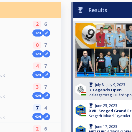
Results
2
6
H2H
0
7
H2H
4
7
H2H
duló
July 8 - July 9, 2023
3
7
7. Legends Open
Zalaegerszegi Biliárd Spo
H2H
duló
June 25, 2023
7
4
XVII. Szeged Grand Pr
Szegedi Biliárd Egyesület
H2H
duló
June 17, 2023
2
6
NETSURF SZBSE OPEN 