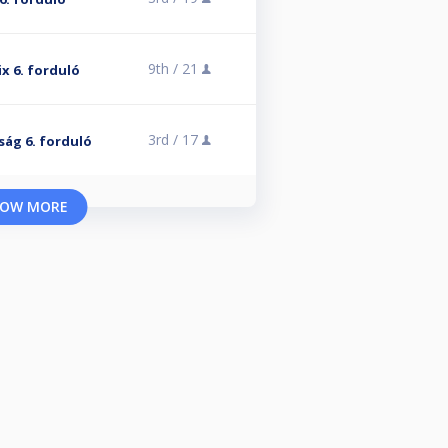
9th /
21
ix 6. forduló
3rd /
17
ág 6. forduló
OW MORE