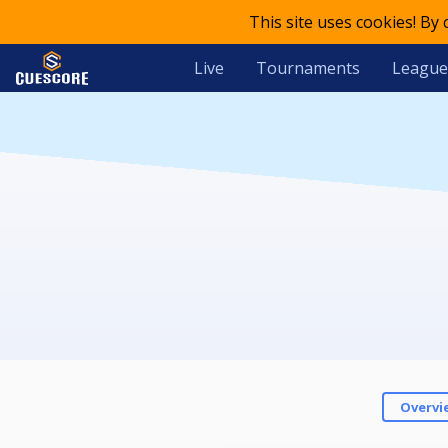
This site uses cookies! By
Live
Tournaments
League
Overvi