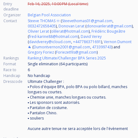
Entry
Feb 16, 2025, 10:00 PM (Local time)
deadline
Organizer
Belgian Pool Association
Contact
Steeve THOMAS ♾️
(
Steevethomas01@gmail.com
,
0032472658405
),
Donovan Lerat
(
donovanlerat@gmail.com
),
Olivier Lerat
(
olilerat@hotmail.com
),
Frédéric Bougeâtre
(
fred-karine88@hotmail.com
),
David Verey
(
davidverey@icloud.com
,
+447786371691
),
Vernon Dumont
🐐
(
Dumontvernon2001@gmail.com
,
473399743
) and
Gregory Foriez
(
Foriezetfils@gmail.com
)
Rankings
Ranking Ultimate/Challenger BPA Series 2025
Format
Single elimination (64
participants
)
Race to
6
Handicap
No handicap
Dresscode
Ultimate Challenger :
▪ Polos d'équipe BPA, polo BPA ou polo billard, manches
longues ou courtes.
▪ Chemise unie, manches longues ou courtes.
▪ Les sponsors sont autorisés.
▪ Pantalon de costume.
▪ Pantalon Chino.
▪ souliers
Aucune autre tenue ne sera acceptée lors de l'évènement