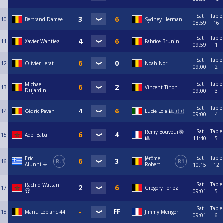
Sat
Table
10
Bertrand Damee
Sydney Herman
08:59
16
Sat
Table
11
Xavier Wantiez
Fabrice Brunin
09:59
1
Sat
Table
12
Olivier Lerat
Noah Nor
09:00
2
Sat
Table
Michael
13
Vincent Tihon
Dujardin
09:00
3
Sat
Table
14
Cédric Pavan
Lucie Lola 🎱🇮🇹
09:00
4
Sat
Table
Remy Bouveur🔞
15
Adel Baba
🎱
11:40
5
Sat
Table
Eric
Jérôme
16
R-1
R1
Alunni ☣️
Robert
10:15
12
Sat
Table
Rachid Wattani
17
Gregory Foriez
🏆
09:01
5
Sat
Table
18
Manu Leblanc 44
Jimmy Menger
09:01
6