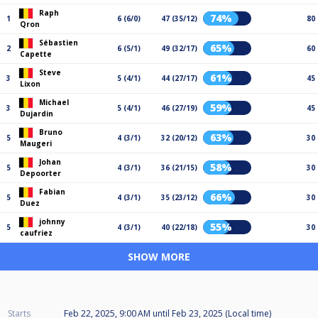
Raph
74%
1
6 (6/0)
47 (35/12)
80
Qron
Sébastien
65%
2
6 (5/1)
49 (32/17)
60
Capette
Steve
61%
3
5 (4/1)
44 (27/17)
45
Lixon
Michael
59%
3
5 (4/1)
46 (27/19)
45
Dujardin
Bruno
63%
5
4 (3/1)
32 (20/12)
30
Maugeri
Johan
58%
5
4 (3/1)
36 (21/15)
30
Depoorter
Fabian
66%
5
4 (3/1)
35 (23/12)
30
Duez
johnny
55%
5
4 (3/1)
40 (22/18)
30
caufriez
SHOW MORE
Starts
Feb 22, 2025, 9:00 AM
until
Feb 23, 2025 (Local time)