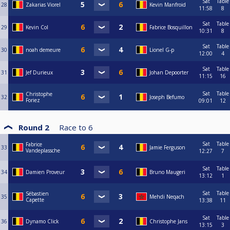
Sat
Table
28
Zakarias Viorel
Kevin Manfroid
11:58
8
Sat
Table
29
Kevin Col
Fabrice Bosquillon
10:31
8
Sat
Table
30
noah demeure
Lionel G-p
12:00
4
Sat
Table
31
Jef Durieux
Johan Depoorter
11:15
16
Sat
Table
Christophe
32
Joseph Befumo
Foriez
09:01
12
Round 2
Race to
6
Sat
Table
Fabrice
33
Jamie Ferguson
Vandeplassche
12:27
7
Sat
Table
34
Damien Proveur
Bruno Maugeri
13:12
1
Sat
Table
Sébastien
35
Mehdi Neqach
Capette
13:38
11
Sat
Table
36
Dynamo Click
Christophe Jans
13:15
3