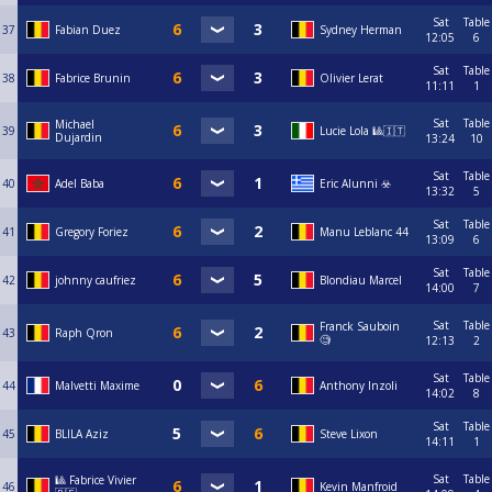
Sat
Table
37
Fabian Duez
Sydney Herman
12:05
6
Sat
Table
38
Fabrice Brunin
Olivier Lerat
11:11
1
Sat
Table
Michael
39
Lucie Lola 🎱🇮🇹
Dujardin
13:24
10
Sat
Table
40
Adel Baba
Eric Alunni ☣️
13:32
5
Sat
Table
41
Gregory Foriez
Manu Leblanc 44
13:09
6
Sat
Table
42
johnny caufriez
Blondiau Marcel
14:00
7
Sat
Table
Franck Sauboin
43
Raph Qron
🧐
12:13
2
Sat
Table
44
Malvetti Maxime
Anthony Inzoli
14:02
8
Sat
Table
45
BLILA Aziz
Steve Lixon
14:11
1
Sat
Table
🎱 Fabrice Vivier
46
Kevin Manfroid