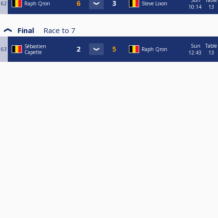
Sun
Table
62
Raph Qron
Steve Lixon
10:14
13
Final
Race to
7
Sun
Table
Sébastien
63
Raph Qron
Capette
12:43
13