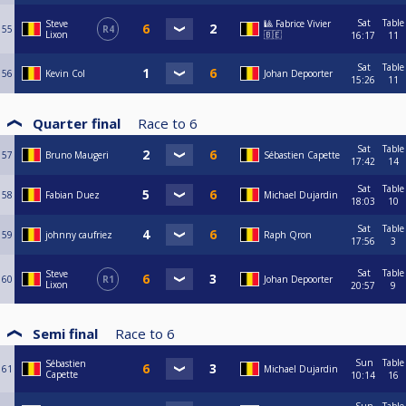
Sat
Table
Steve
🎱 Fabrice Vivier
55
R4
Lixon
🇧🇪
16:17
11
Sat
Table
56
Kevin Col
Johan Depoorter
15:26
11
Quarter final
Race to
6
Sat
Table
57
Bruno Maugeri
Sébastien Capette
17:42
14
Sat
Table
58
Fabian Duez
Michael Dujardin
18:03
10
Sat
Table
59
johnny caufriez
Raph Qron
17:56
3
Sat
Table
Steve
60
R1
Johan Depoorter
Lixon
20:57
9
Semi final
Race to
6
Sun
Table
Sébastien
61
Michael Dujardin
Capette
10:14
16