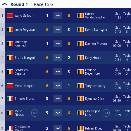
Round 1
Race to
6
Sat
Table
Fabrice
1
Wajid Selloum
Vandeplassche
11:11
11
Sat
Table
2
Jamie Ferguson
Kevin Spanoghe
10:42
6
Sat
Table
jonathan
3
Damien Proveur
louahed
09:00
13
Sat
Table
4
Bruno Maugeri
Keny Hussin
10:51
4
Sat
Table
Sébastien
Frédéric
5
Capette
Degeimbre
10:29
2
Sat
Table
6
Mehdi Neqach
Tony Limbourg
10:26
10
Sat
Table
7
Ernesto Bruno
Dynamo Click
08:59
14
Sat
Table
Mehdi
Christophe
8
R-1
R1
Filieux
Jans
10:39
7
Sat
Table
Christophe
9
Fabian Duez
Moura
08:59
15