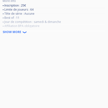
More info
▪ Inscription : 25€
▪ Limite de joueurs : 64
▪ Tête de série : Aucune
▪ Best of : 11
▪ Jour de compétition : samedi & dimanche
▪ Affiliation BPA obligatoire
▪ Un forfait durant la compétition entraîne la perte des points et du Prize
SHOW MORE
Money
PRIZE MONEY : 700€ si 64 joueurs
1er : 300€
2e : 150€
1/2 : 75€
1/4 : 25€
Forfait → 0 point