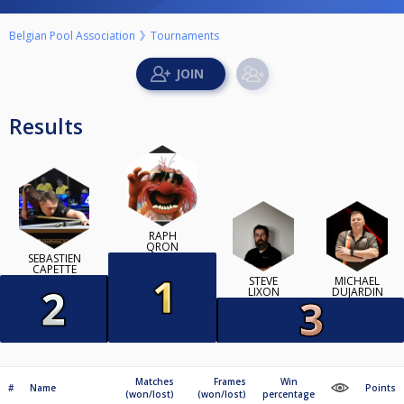
Belgian Pool Association
Tournaments
Results
RAPH
QRON
SÉBASTIEN
CAPETTE
STEVE
MICHAEL
LIXON
DUJARDIN
Matches
Frames
Win
#
Name
Points
(won/lost)
(won/lost)
percentage