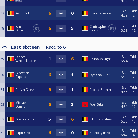
🇧🇪
14:09
4
Sat
Table
47
Kevin Col
noah demeure
14:09
2
Sat
Table
Johan
Christophe
48
R1
R1
Depoorter
Foriez
13:39
12
Last sixteen
Race to
6
Sat
Table
Fabrice
49
Bruno Maugeri
Vandeplassche
16:24
6
Sat
Table
Sébastien
50
Dynamo Click
Capette
15:33
2
Sat
Table
51
Fabian Duez
Fabrice Brunin
14:53
5
Sat
Table
Michael
52
Adel Baba
Dujardin
14:51
12
Sat
Table
53
Gregory Foriez
johnny caufriez
15:30
10
Sat
Table
54
Raph Qron
Anthony Inzoli
15:42
4