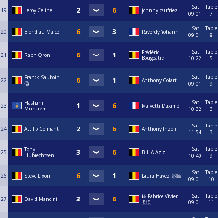
Sat
Table
19
Leroy Celine
johnny caufriez
09:01
7
Sat
Table
20
Blondiau Marcel
Raverdy Yohann
09:01
8
Sat
Table
Frédéric
21
Raph Qron
Bougeâtre
10:22
5
Sat
Table
Franck Sauboin
22
Anthony Colart
🧐
09:01
9
Sat
Table
Hashani
23
Malvetti Maxime
Muharem
10:32
3
Sat
Table
24
Attilio Colmant
Anthony Inzoli
11:54
3
Sat
Table
Tony
25
BLILA Aziz
Hubrechtsen
10:40
9
Sat
Table
26
Steve Lixon
Laura Hayez 🥇🎱
09:01
10
Sat
Table
🎱 Fabrice Vivier
27
David Mancini
🇧🇪
09:01
11