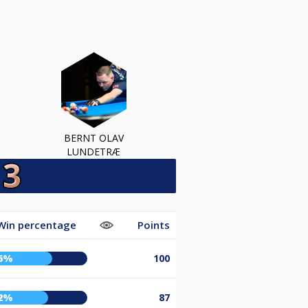
BERNT OLAV
LUNDETRÆ
Win percentage
Points
6%
100
2%
87