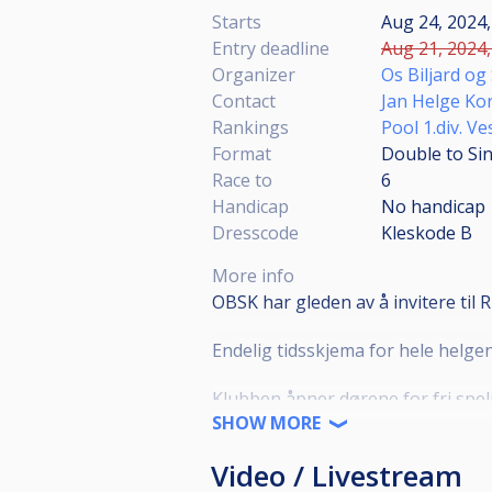
Starts
Aug 24, 2024,
Entry deadline
Aug 21, 2024,
Organizer
Os Biljard o
Contact
Jan Helge Ko
Rankings
Pool 1.div. Ve
Format
Double to Sin
Race to
6
Handicap
No handicap
Dresscode
Kleskode B
More info
OBSK har gleden av å invitere til R
Endelig tidsskjema for hele helgen 
Klubben åpner dørene for fri spel
SHOW MORE
Velkommen til Os og håpar mange 
Video / Livestream