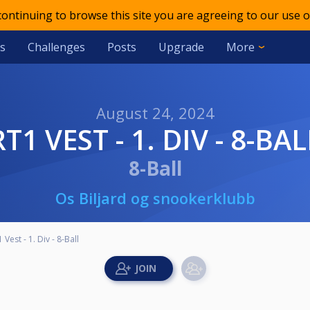
 continuing to browse this site you are agreeing to our use o
s
Challenges
Posts
Upgrade
More
August 24, 2024
RT1 VEST - 1. DIV - 8-BAL
8-Ball
Os Biljard og snookerklubb
 Vest - 1. Div - 8-Ball