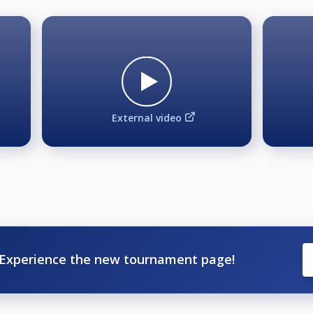
te seg inn i regelverket om kleskode B!
rter kan av NB godkjennes som klubbdrakt/skjorte;
d krave.
External video
d bruk av denne type genser skal skjorte brukes under og kra
 kvinner).
te kan ikke godkjennes som klubbdrakt/skjorte.
g" er tillatt. Dette kan være:
l collegegenser) som bæres utenpå klubbdrakten/-skjorten (he
iknende som bæres under en kortermet klubbdrakt/-skjorte 
Experience the new tournament page!
te klesplagget.