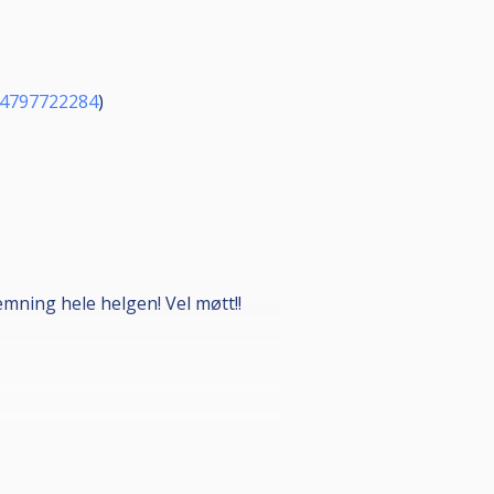
4797722284
)
temning hele helgen! Vel møtt!!