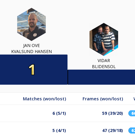
JAN OVE
KVALSUND HANSEN
VIDAR
BLIDENSOL
Matches (won/lost)
Frames (won/lost)
6 (5/1)
59 (39/20)
6
5 (4/1)
47 (29/18)
6