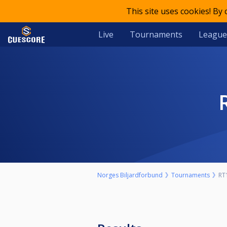
This site uses cookies! By
Live
Tournaments
League
Norges Biljardforbund
Tournaments
RT1