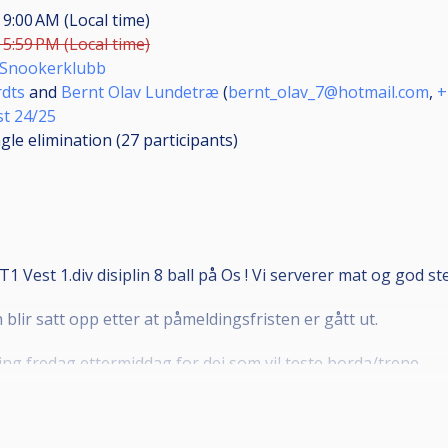
 9:00 AM (Local time)
 5:59 PM (Local time)
g Snookerklubb
rdts
and
Bernt Olav Lundetræ
(
bernt_olav_7@hotmail.com
,
+
st 24/25
gle elimination (27
participants
)
T1 Vest 1.div disiplin 8 ball på Os ! Vi serverer mat og god s
blir satt opp etter at påmeldingsfristen er gått ut.
ing fredag ettermiddag for dei som vil teste borda/trene.
tar turen :)