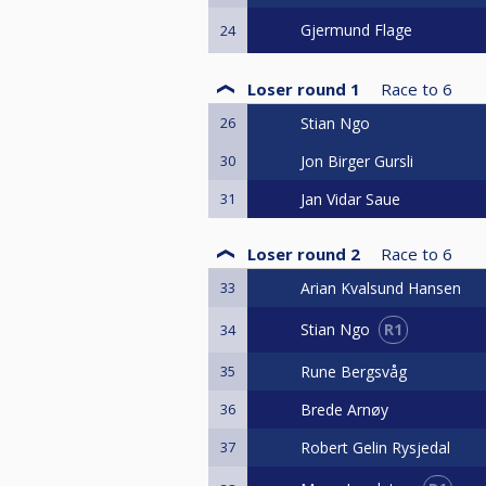
Gjermund Flage
24
Loser round 1
Race to
6
26
Stian Ngo
30
Jon Birger Gursli
31
Jan Vidar Saue
Loser round 2
Race to
6
33
Arian Kvalsund Hansen
R1
Stian Ngo
34
35
Rune Bergsvåg
36
Brede Arnøy
37
Robert Gelin Rysjedal