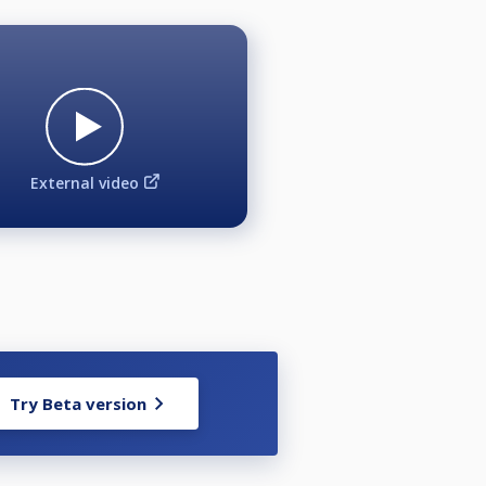
External video
ven skal vises.
ttegenser er ikke tillatt), eller
i samme farge som det kortermete
Try Beta version