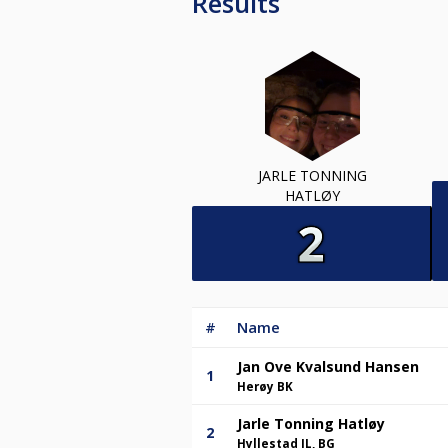
Results
JARLE TONNING
HATLØY
#
Name
Jan Ove Kvalsund Hansen
1
Herøy BK
Jarle Tonning Hatløy
2
Hyllestad IL, BG