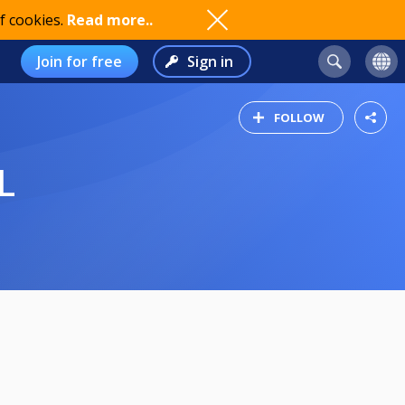
f cookies.
Read more..
Join for free
Sign in
FOLLOW
L