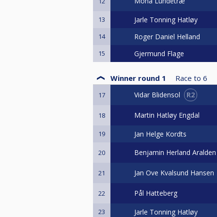
Mona Lundetræ
12
Følgende typer sko og strømper 
13
Jarle Tonning Hatløy
a.Skoene kan være dressko eller 
være helt svarte, også såle og even
14
Roger Daniel Helland
15
Gjermund Flage
b.Sko som ikke tilsvarer beskrivels
som hele, rene og presentable, ka
Winner round 1
Race to
6
c.Sokker eller strømper må benyt
R2
Vidar Blidensol
17
Martin Hatløy Engdal
18
Premie:
1.plass 1000kr
19
Jan Helge Kordts
2.plass 500kr
Benjamin Herland Aralden
20
Jan Ove Kvalsund Hansen
21
Pål Hatteberg
22
23
Jarle Tonning Hatløy