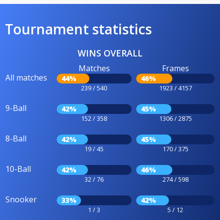
Tournament statistics
WINS OVERALL
Matches
Frames
All matches
44%
46%
239 / 540
1923 / 4157
9-Ball
42%
45%
152 / 358
1306 / 2875
8-Ball
42%
45%
19 / 45
170 / 375
10-Ball
42%
46%
32 / 76
274 / 598
Snooker
33%
42%
1 / 3
5 / 12