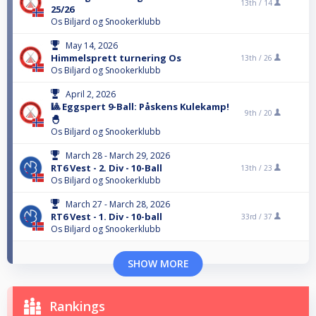
13th /
14
25/26
Os Biljard og Snookerklubb
May 14, 2026
Himmelsprett turnering Os
13th /
26
Os Biljard og Snookerklubb
April 2, 2026
🎱 Eggspert 9-Ball: Påskens Kulekamp!
9th /
20
🐣
Os Biljard og Snookerklubb
March 28 - March 29, 2026
RT6 Vest - 2. Div - 10-Ball
13th /
23
Os Biljard og Snookerklubb
March 27 - March 28, 2026
RT6 Vest - 1. Div - 10-ball
33rd /
37
Os Biljard og Snookerklubb
SHOW MORE
Rankings