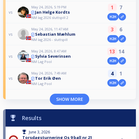
1
7
May 24, 2026, 5:19 PM
Jan Helge Kordts
vs
H2H
NM lag 2026 sluttspill 2
3
6
May 24, 2026, 11:47 AM
Sebastian Mæhlum
vs
H2H
NM lag 2026 - sluttspill
13
14
May 24, 2026, 8:47 AM
Sylvia Severinsen
vs
H2H
NM Lag Pool
4
1
May 24, 2026, 7:49 AM
Tor Erik Øen
vs
H2H
NM Lag Pool
SHOW MORE
Results
June 3, 2026
Torsdagsturnering Os 9 ball nr 21