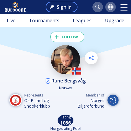
Sign in
Live
Tournaments
Leagues
Upgrade
FOLLOW
Rune Bergsvåg
Norway
Represents
Member of
Os Biljard og
Norges
Snookerklubb
Biljardforbund
Rating
1056
Norgesrating Pool