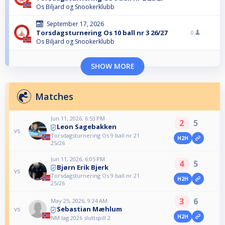
Os Biljard og Snookerklubb
September 17, 2026
Torsdagsturnering Os 10 ball nr 3 26/27
0
Os Biljard og Snookerklubb
SHOW MORE
Matches
Jun 11, 2026, 6:53 PM
2
5
Leon Sagebakken
vs
Torsdagsturnering Os 9 ball nr 21
H2H
25/26
Jun 11, 2026, 6:05 PM
4
5
Bjørn Erik Bjerk
vs
Torsdagsturnering Os 9 ball nr 21
H2H
25/26
3
6
May 25, 2026, 9:24 AM
Sebastian Mæhlum
vs
H2H
NM lag 2026 sluttspill 2