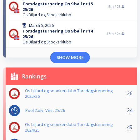
Torsdagsturnering Os 9 ball nr 15
5th /
26
25/26
Os Biljard og Snookerklubb
March 5, 2026
Torsdagsturnering Os 9 ball nr 14
13th /
24
25/26
Os Biljard og Snookerklubb
SHOW MORE
Rankings
Os biljard og snookerklubb Torsdagsturnering
26
2025/26
24
Pool 2.div. Vest 25/26
Os biljard og snookerklubb Torsdagsturnering
49
2024/25