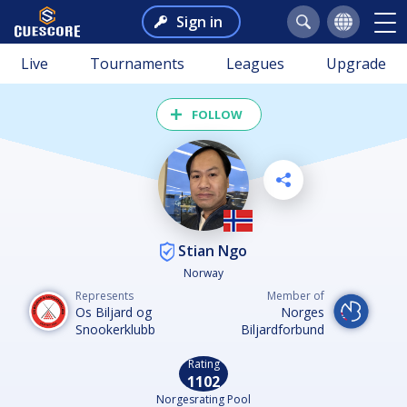
Sign in
Live
Tournaments
Leagues
Upgrade
FOLLOW
Stian Ngo
Norway
Represents
Member of
Os Biljard og
Norges
Snookerklubb
Biljardforbund
Rating
1102
Norgesrating Pool