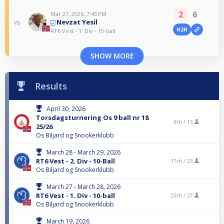
2
6
Mar 27, 2026, 7:43 PM
Nevzat Yesil
vs
H2H
RT6 Vest - 1. Div - 10-ball
SHOW MORE
Results
April 30, 2026
Torsdagsturnering Os 9 ball nr 18
9th /
13
25/26
Os Biljard og Snookerklubb
March 28 - March 29, 2026
RT6 Vest - 2. Div - 10-Ball
17th /
23
Os Biljard og Snookerklubb
March 27 - March 28, 2026
RT6 Vest - 1. Div - 10-ball
25th /
37
Os Biljard og Snookerklubb
March 19, 2026