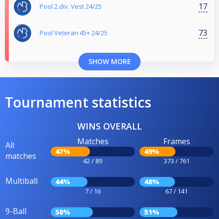
17
Pool 2.div. Vest 24/25
73
Pool Veteran 45+ 24/25
SHOW MORE
Tournament statistics
WINS OVERALL
Matches
Frames
All
47%
49%
matches
42 / 89
373 / 761
Multiball
44%
48%
7 / 16
67 / 141
9-Ball
50%
51%