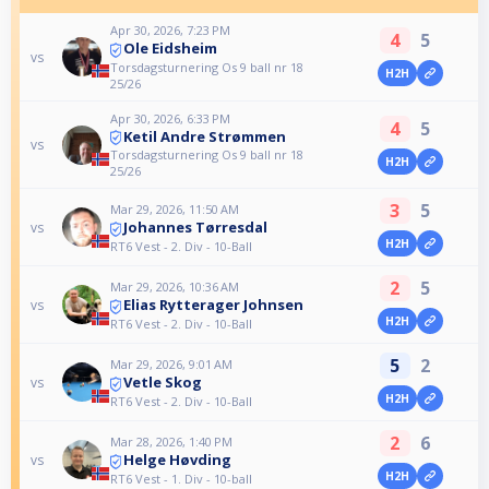
Apr 30, 2026, 7:23 PM
4
5
Ole Eidsheim
vs
Torsdagsturnering Os 9 ball nr 18
H2H
25/26
Apr 30, 2026, 6:33 PM
4
5
Ketil Andre Strømmen
vs
Torsdagsturnering Os 9 ball nr 18
H2H
25/26
3
5
Mar 29, 2026, 11:50 AM
Johannes Tørresdal
vs
H2H
RT6 Vest - 2. Div - 10-Ball
2
5
Mar 29, 2026, 10:36 AM
Elias Rytterager Johnsen
vs
H2H
RT6 Vest - 2. Div - 10-Ball
5
2
Mar 29, 2026, 9:01 AM
Vetle Skog
vs
H2H
RT6 Vest - 2. Div - 10-Ball
2
6
Mar 28, 2026, 1:40 PM
Helge Høvding
vs
H2H
RT6 Vest - 1. Div - 10-ball