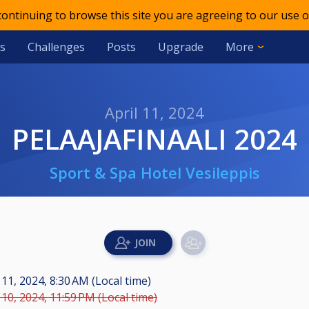
 continuing to browse this site you are agreeing to our use o
s
Challenges
Posts
Upgrade
More
April 11, 2024
PELAAJAFINAALI 2024
Sport & Spa Hotel Vesileppis
 11, 2024, 8:30 AM (Local time)
 10, 2024, 11:59 PM (Local time)