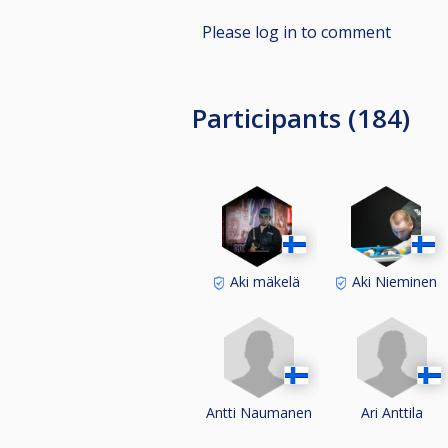
ENNAKKOILMOITTAUTUMINEN ww
Please log in to comment
Ilmoittautuminen turnaukseen alkaa
TURNAUS ON AINOASTAAN PELIKA
Participants (184)
Aki mäkelä
Aki Nieminen
Antti Naumanen
Ari Anttila