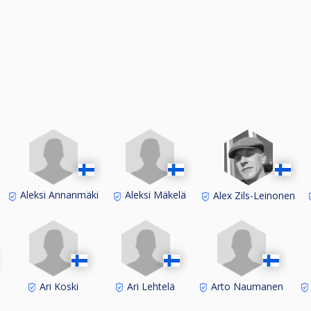
w.cuescore.com
 viikolla 10 ja tästä ilmoitetaan erikseen sivustolla ja sähk
 BILJARDILIIGAN PELAAJILLE.
Aleksi Annanmäki
Aleksi Mäkelä
Alex Zils-Leinonen
Ari Koski
Ari Lehtelä
Arto Naumanen