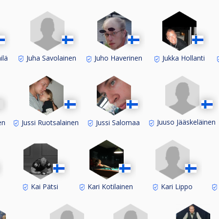
ilä
Juha Savolainen
Juho Haverinen
Jukka Hollanti
Juuso Jääskeläinen
en
Jussi Ruotsalainen
Jussi Salomaa
Kari Lippo
Kai Pätsi
Kari Kotilainen