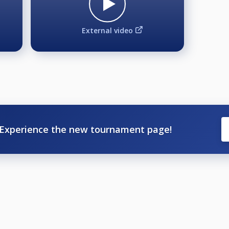
External video
n ensimmäinen kierros ja voittajien puoli kolmeen (3) voitto
 kahteen (2) voittoon. 64 & 32 cup kolmeen (3) voittoon, 16 
Experience the new tournament page!
 käteisellä finaaleissa kilpailutoimistoon ilmoittautumisen