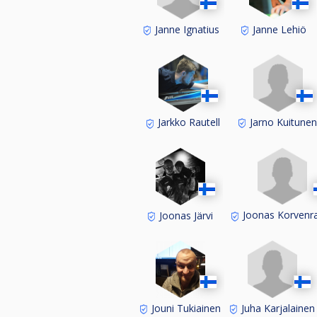
Janne Ignatius
Janne Lehiö
Jarno Kuitune
Jarkko Rautell
Joonas Korvenr
Joonas Järvi
Juha Karjalainen
Jouni Tukiainen