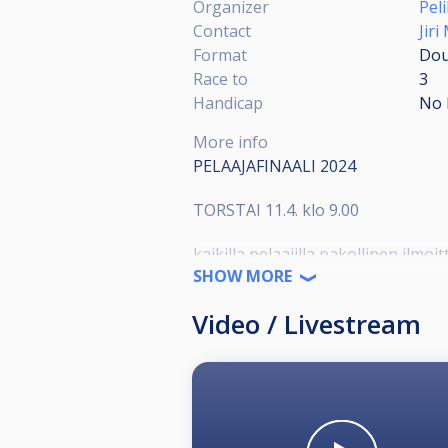
Organizer
Peli
Contact
Jiri
Format
Dou
Race to
3
Handicap
No 
More info
PELAAJAFINAALI 2024
TORSTAI 11.4. klo 9.00
kaikilla pelaajilla pakollinen ilmo
192 pelaajaa arvotaan 16 lohkoon,
SHOW MORE
1 biljardipöytä lohkoa kohti käytet
Video / Livestream
OSALLISTUMISOIKEUS
Pelika Biljardiliiga kausi 2023–2
per pelipaikka. Pelipaikoista, jot
Mikäli kaavio jää vajaaksi finaali