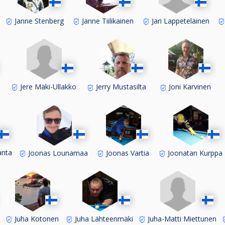
Jari Lappeteläinen
Janne Stenberg
Janne Tiilikainen
n
Jere Mäki-Ullakko
Jerry Mustasilta
Joni Karvinen
anta
Joonas Lounamaa
Joonas Vartia
Joonatan Kurppa
Juha-Matti Miettunen
Juha Kotonen
Juha Lähteenmäki