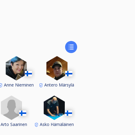
öpostitse.
Anne Nieminen
Antero Märsylä
Arto Saarinen
Asko Hämäläinen