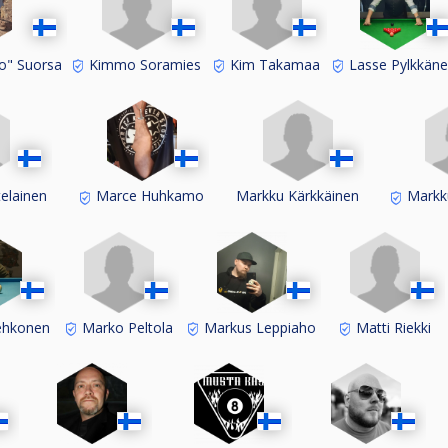
Kimmo Soramies
Kim Takamaa
" Suorsa
Lasse Pylkkän
elainen
Markku Kärkkäinen
Markku
Marce Huhkamo
Marko Peltola
Matti Riekki
ehkonen
Markus Leppiaho