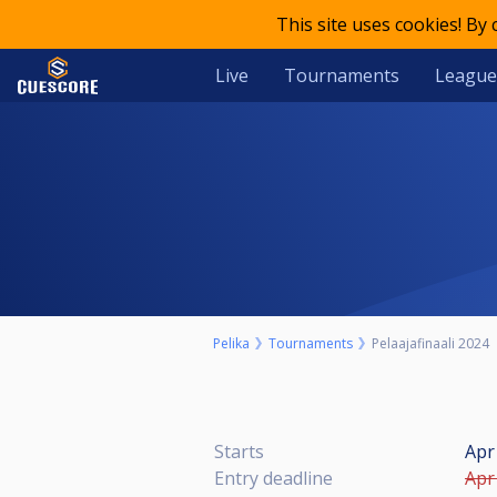
This site uses cookies! By
Live
Tournaments
League
Pelika
Tournaments
Pelaajafinaali 2024
Starts
Apr
Entry deadline
Apr