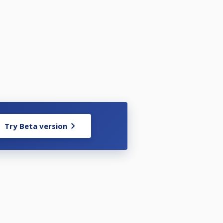
on. Pääsystä cupiin ratkaisupeli
cup & QF neljään (4) voittoon, SF
Try Beta version
 yhteydessä.