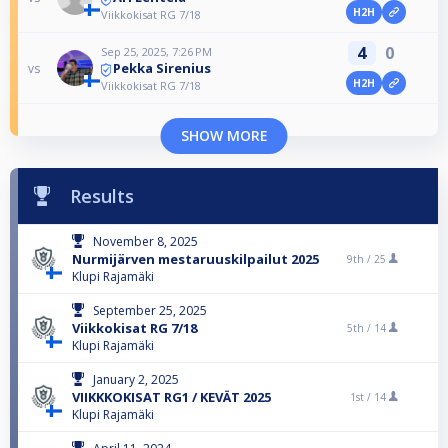
H2H
Viikkokisat RG 7/18
4
0
Sep 25, 2025, 7:26 PM
Pekka Sirenius
vs
H2H
Viikkokisat RG 7/18
SHOW MORE
Results
November 8, 2025
Nurmijärven mestaruuskilpailut 2025
9th /
25
Klupi Rajamäki
September 25, 2025
Viikkokisat RG 7/18
5th /
14
Klupi Rajamäki
January 2, 2025
VIIKKKOKISAT RG1 / KEVÄT 2025
1st /
14
Klupi Rajamäki