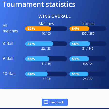
Tournament statistics
WINS OVERALL
Matches
Frames
All
62%
54%
matches
40 / 65
155 / 286
8-Ball
67%
56%
22 / 33
81 / 145
9-Ball
58%
53%
11 / 19
50 / 94
10-Ball
54%
51%
7 / 13
24 / 47
Feedback