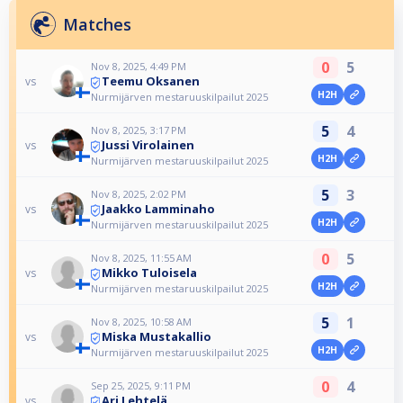
Matches
0
5
Nov 8, 2025, 4:49 PM
Teemu Oksanen
vs
H2H
Nurmijärven mestaruuskilpailut 2025
5
4
Nov 8, 2025, 3:17 PM
Jussi Virolainen
vs
H2H
Nurmijärven mestaruuskilpailut 2025
5
3
Nov 8, 2025, 2:02 PM
Jaakko Lamminaho
vs
H2H
Nurmijärven mestaruuskilpailut 2025
0
5
Nov 8, 2025, 11:55 AM
Mikko Tuloisela
vs
H2H
Nurmijärven mestaruuskilpailut 2025
5
1
Nov 8, 2025, 10:58 AM
Miska Mustakallio
vs
H2H
Nurmijärven mestaruuskilpailut 2025
0
4
Sep 25, 2025, 9:11 PM
Ari Lehtelä
vs