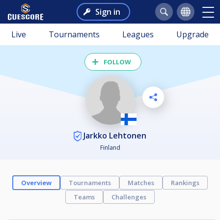
Sign in
Live
Tournaments
Leagues
Upgrade
FOLLOW
Jarkko Lehtonen
Finland
Overview
Tournaments
Matches
Rankings
Teams
Challenges