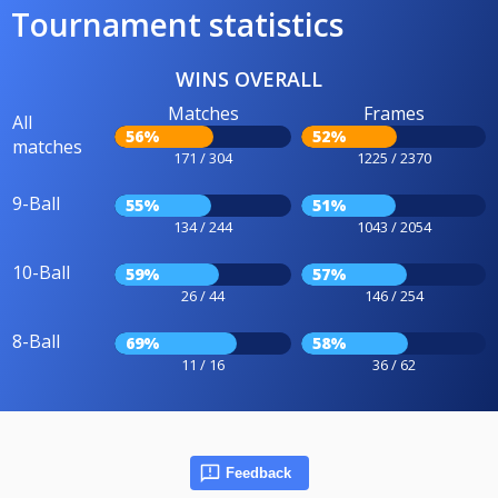
Tournament statistics
WINS OVERALL
Matches
Frames
All
56%
52%
matches
171 / 304
1225 / 2370
9-Ball
55%
51%
134 / 244
1043 / 2054
10-Ball
59%
57%
26 / 44
146 / 254
8-Ball
69%
58%
11 / 16
36 / 62
Feedback