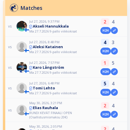
Matches
2
4
Jul 27, 2026, 9:37 PM
Akseli Hannukkala
vs
H2H
Ma 27.7.2026 9-pallo viikkokisat
4
3
Jul 27, 2026, 8:48 PM
Aleksi Katainen
vs
H2H
Ma 27.7.2026 9-pallo viikkokisat
1
5
Jul 27, 2026, 7:57 PM
Karo Långström
vs
H2H
Ma 27.7.2026 9-pallo viikkokisat
5
4
Jul 27, 2026, 6:48 PM
Tomi Lehto
vs
H2H
Ma 27.7.2026 9-pallo viikkokisat
May 30, 2026, 3:21 PM
2
4
Elias Rauhala
vs
RUNDI KEVÄT FINAALI OPEN
H2H
(Osallistusmismaksu 20€)
May 30, 2026, 2:05 PM
2
4