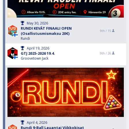
May 30, 2026
RUNDI KEVÄT FINAALI OPEN
9th /
15
(Osallistusmismaksu 20€)
Rundi
April 19, 2026
GTJ 2025-2026 19.4.
9th /
26
Groovetown Jack
April 4, 2026
Rundi 9-Ball Lauantai Viikkokisat