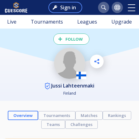
Sign in
Live
Tournaments
Leagues
Upgrade
FOLLOW
Jussi Lahteenmaki
Finland
Overview
Tournaments
Matches
Rankings
Teams
Challenges