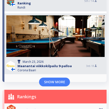
5th /
14
Ranking
Rundi
March 23, 2026
Maanantai viikkokilpailu 9-palloa
3rd /
8
Corona Baari
SHOW MORE
Rankings