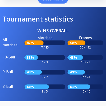
Tournament statistics
WINS OVERALL
Matches
Frames
All
47%
50%
matches
7 / 15
56 / 112
10-Ball
33%
43%
1 / 3
10 / 23
9-Ball
43%
49%
3 / 7
36 / 73
8-Ball
60%
63%
3 / 5
10 / 16