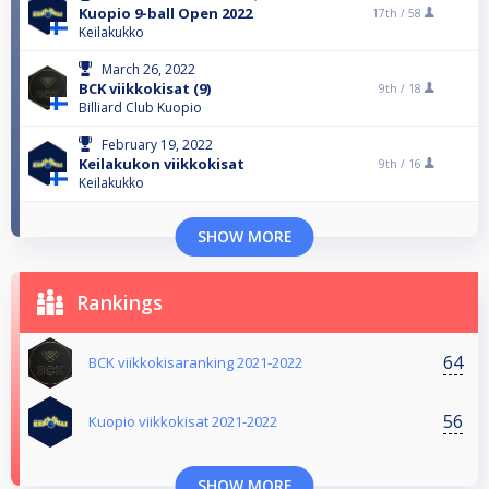
Kuopio 9-ball Open 2022
17th /
58
Keilakukko
March 26, 2022
BCK viikkokisat (9)
9th /
18
Billiard Club Kuopio
February 19, 2022
Keilakukon viikkokisat
9th /
16
Keilakukko
SHOW MORE
Rankings
64
BCK viikkokisaranking 2021-2022
56
Kuopio viikkokisat 2021-2022
SHOW MORE