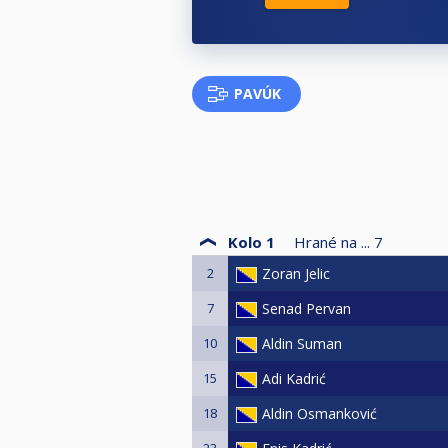
PAVÚK
Kolo 1
Hrané na ...
7
2
Zoran Jelic
7
Senad Pervan
10
Aldin Suman
15
Adi Kadrić
18
Aldin Osmanković
23