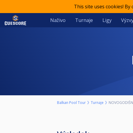
This site uses cookies! By
Naživo
Turnaje
Ligy
Výzvy
Balkan Pool Tour
Turnaje
NOVOGODIŠNJ