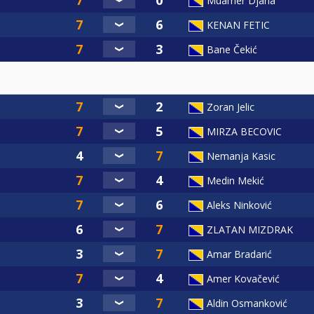
Muamer Djana
KENAN FETIC
Bane Čekić
Zoran Jelic
MIRZA BECOVIC
Nemanja Kasic
Medin Mekić
Aleks Ninković
ZLATAN MIZDRAK
Amar Bradarić
Amer Kovačević
Aldin Osmanković