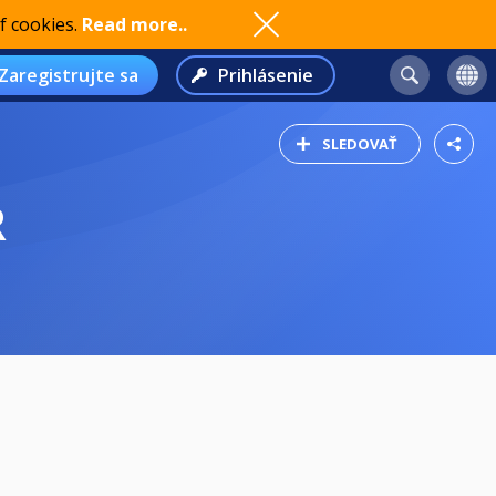
f cookies.
Read more..
Zaregistrujte sa
Prihlásenie
SLEDOVAŤ
R