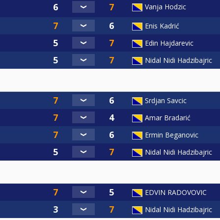
Vanja Hodzic
Enis Kadrić
Edin Hajdarevic
Nidal Nidi Hadzibajric
Srdjan Savcic
Amar Bradarić
Ermin Beganovic
Nidal Nidi Hadzibajric
EDVIN RADOVOVIC
Nidal Nidi Hadzibajric