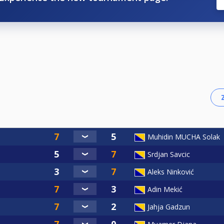
Muhidin MUCHA Solak
Srdjan Savcic
Aleks Ninković
Adin Mekić
Jahja Gadzun