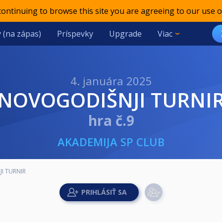
 continuing to browse this site you are agreeing to our use o
 (na zápas)
Príspevky
Upgrade
Viac
4. januára 2025
NOVOGODIŠNJI TURNI
hra č.9
AKADEMIJA SP CLUB
I TURNIR