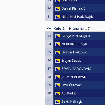
Enis Kadrić
26
Daniel Planinčić
31
Nidal Nidi Hadzibajric
Kolo 2
Hrané na ...
7
33
BENJAMIN MUJICIC
34
NERMIN PIKNJAC
35
Elvedin Hadzovic
36
Srdjan Savcic
37
EDVIN RADOVOVIC
38
JASMIN PERVAN
39
Emir Ćurovac
40
Adi Kadrić
41
Bakir Halilagić