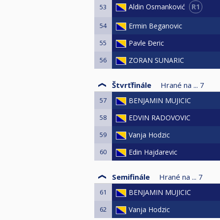
R1
Aldin Osmanković
53
54
Ermin Beganovic
55
Pavle Đeric
56
ZORAN SUNARIC
Štvrťfinále
Hrané na ...
7
57
BENJAMIN MUJICIC
58
EDVIN RADOVOVIC
59
Vanja Hodzic
60
Edin Hajdarevic
Semifinále
Hrané na ...
7
61
BENJAMIN MUJICIC
62
Vanja Hodzic