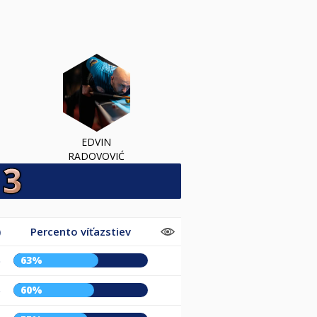
EDVIN
RADOVOVIĆ
)
Percento víťazstiev
63%
)
60%
)