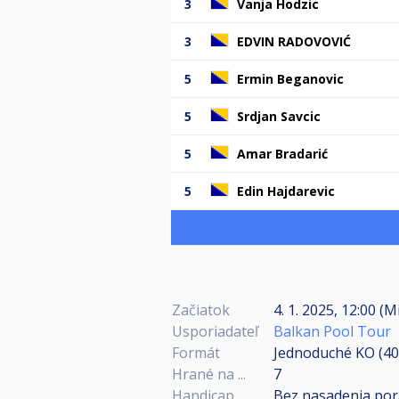
3
Vanja Hodzic
3
EDVIN RADOVOVIĆ
5
Ermin Beganovic
5
Srdjan Savcic
5
Amar Bradarić
5
Edin Hajdarevic
Začiatok
4. 1. 2025, 12:00 (M
Usporiadateľ
Balkan Pool Tour
Formát
Jednoduché KO (4
Hrané na ...
7
Handicap
Bez nasadenia por