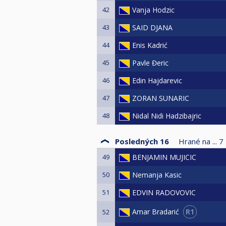
42
Vanja Hodzic
43
SAID DJANA
44
Enis Kadrić
45
Pavle Đeric
46
Edin Hajdarevic
47
ZORAN SUNARIC
48
Nidal Nidi Hadzibajric
Posledných 16
Hrané na ...
7
49
BENJAMIN MUJICIC
50
Nemanja Kasic
51
EDVIN RADOVOVIC
R1
Amar Bradarić
52