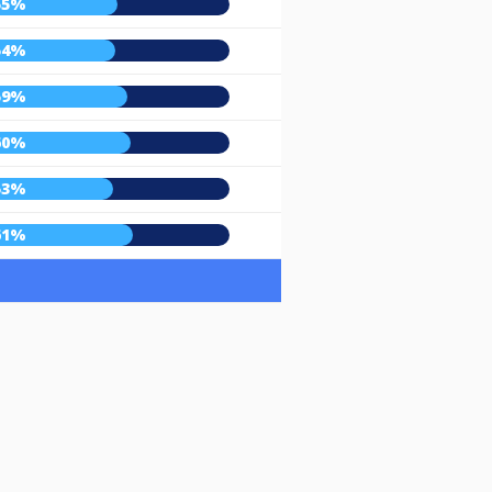
55%
54%
59%
60%
53%
61%