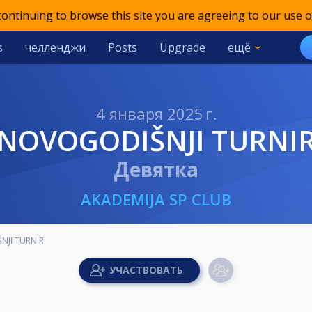
 continuing to browse this site you are agreeing to our use o
s
челленджи
Posts
Upgrade
ещё
4 января 2025 г.
NOVOGODIŠNJI TURNI
Девятка
AKADEMIJA SP CLUB
JI TURNIR