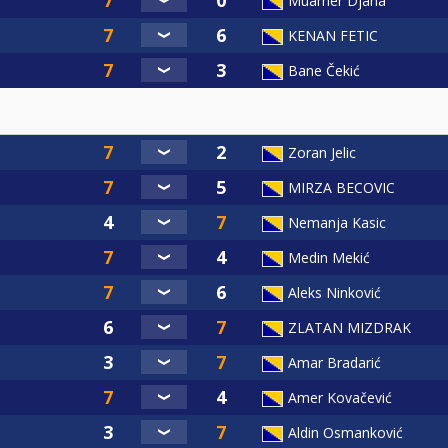
Muamer Djana
KENAN FETIC
Bane Čekić
Zoran Jelic
MIRZA BECOVIC
Nemanja Kasic
Medin Mekić
Aleks Ninković
ZLATAN MIZDRAK
Amar Bradarić
Amer Kovačević
Aldin Osmanković