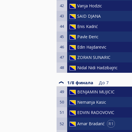
42
Vanja Hodzic
43
SAID DJANA
44
Enis Kadrić
45
Pavle Đeric
46
Edin Hajdarevic
47
ZORAN SUNARIC
48
Nidal Nidi Hadzibajric
1/8 финала
До
7
49
BENJAMIN MUJICIC
50
Nemanja Kasic
51
EDVIN RADOVOVIC
R1
Amar Bradarić
52