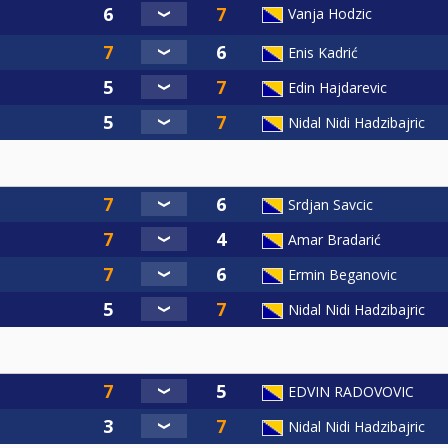
Vanja Hodzic
Enis Kadrić
Edin Hajdarevic
Nidal Nidi Hadzibajric
Srdjan Savcic
Amar Bradarić
Ermin Beganovic
Nidal Nidi Hadzibajric
EDVIN RADOVOVIC
Nidal Nidi Hadzibajric