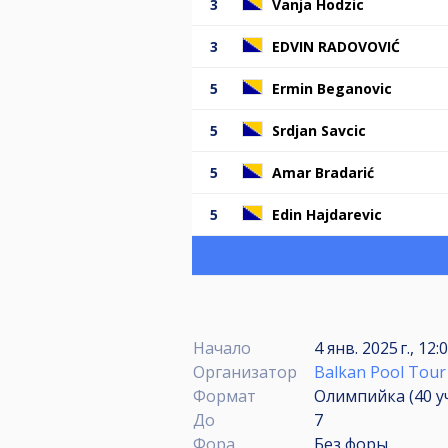
3
Vanja Hodzic
3
EDVIN RADOVOVIĆ
5
Ermin Beganovic
5
Srdjan Savcic
5
Amar Bradarić
5
Edin Hajdarevic
Начало
4 янв. 2025 г., 1
Организатор
Balkan Pool Tour
Формат
Олимпийка (40
у
До
7
Фора
Без форы