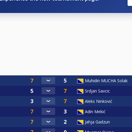
Muhidin MUCHA Solak
Srdjan Savcic
Aleks Ninković
Adin Mekić
Jahja Gadzun