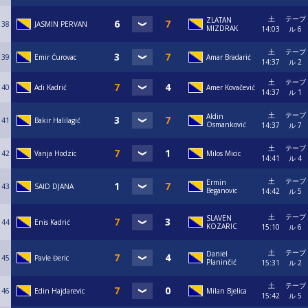
土
テーブ
ZLATAN
38
JASMIN PERVAN
MIZDRAK
14:03
ル 6
土
テーブ
39
Emir Ćurovac
Amar Bradarić
14:37
ル 2
土
テーブ
40
Adi Kadrić
Amer Kovačević
14:37
ル 1
土
テーブ
Aldin
41
Bakir Halilagić
Osmanković
14:37
ル 7
土
テーブ
42
Vanja Hodzic
Milos Micic
14:41
ル 4
土
テーブ
Ermin
43
SAID DJANA
Beganovic
14:42
ル 5
土
テーブ
SLAVEN
44
Enis Kadrić
KOZARIC
15:10
ル 6
土
テーブ
Daniel
45
Pavle Đeric
Planinčić
15:31
ル 2
土
テーブ
46
Edin Hajdarevic
Milan Bjelica
15:42
ル 5