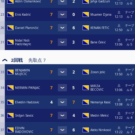
18
Aldin Osmanković
Jahja Gadzun
12:13
ル 6
土
テーブ
23
Enis Kadrić
Muamer Djana
12:13
ル 7
土
テーブ
26
Daniel Planinčić
KENAN FETIC
12:50
ル 7
土
テーブ
Nidal Nidi
31
Bane Čekić
Hadzibajric
13:06
ル 5
2回戦
先取点
7
土
テーブ
BENJAMIN
33
Zoran Jelic
MUJICIC
13:50
ル 5
土
テーブ
MIRZA
34
NERMIN PIKNJAC
BECOVIC
13:06
ル 6
土
テーブ
35
Elvedin Hadzovic
Nemanja Kasic
13:08
ル 2
土
テーブ
36
Srdjan Savcic
Medin Mekić
13:22
ル 4
土
テーブ
EDVIN
37
Aleks Ninković
RADOVOVIC
13:22
ル 1