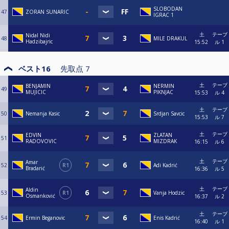
SLOBODAN
47
ZORAN SUNARIC
IGRAC 1
土
テーブ
Nidal Nidi
48
MILE DRAKUL
Hadzibajric
15:52
ル 1
ベスト16
先取点
7
土
テーブ
BENJAMIN
NERMIN
49
MUJICIC
PIKNJAC
15:53
ル 4
土
テーブ
50
Nemanja Kasic
Srdjan Savcic
15:53
ル 7
土
テーブ
EDVIN
ZLATAN
51
RADOVOVIC
MIZDRAK
16:15
ル 6
土
テーブ
Amar
52
R1
Adi Kadrić
Bradarić
16:36
ル 5
土
テーブ
Aldin
53
R1
Vanja Hodzic
Osmanković
16:37
ル 2
土
テーブ
54
Ermin Beganovic
Enis Kadrić
16:40
ル 1