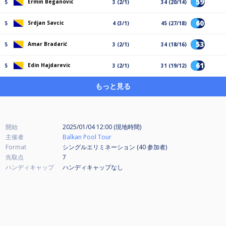
59%
Ermin Beganovic
5
3 (2/1)
34 (20/14)
60%
Srdjan Savcic
5
4 (3/1)
45 (27/18)
53%
Amar Bradarić
5
3 (2/1)
34 (18/16)
61%
Edin Hajdarevic
5
3 (2/1)
31 (19/12)
もっと見る
開始
2025/01/04 12:00 (現地時間)
主催者
Balkan Pool Tour
Format
シングルエリミネーション (40
参加者
)
先取点
7
ハンディキャップ
ハンディキャップなし