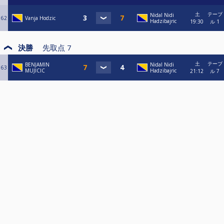
土
テーブ
Nidal Nidi
62
Vanja Hodzic
Hadzibajric
19:30
ル 1
決勝
先取点
7
土
テーブ
BENJAMIN
Nidal Nidi
63
MUJICIC
Hadzibajric
21:12
ル 7