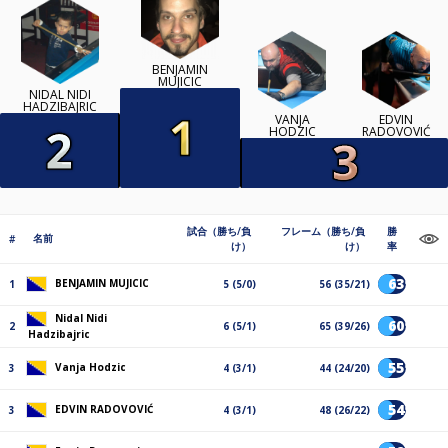
BENJAMIN
MUJICIC
NIDAL NIDI
HADZIBAJRIC
VANJA
EDVIN
HODZIC
RADOVOVIĆ
試合（勝ち/負
フレーム（勝ち/負
勝
名前
#
け）
け）
率
63%
BENJAMIN MUJICIC
1
5 (5/0)
56 (35/21)
Nidal Nidi
60%
2
6 (5/1)
65 (39/26)
Hadzibajric
55%
Vanja Hodzic
3
4 (3/1)
44 (24/20)
54%
EDVIN RADOVOVIĆ
3
4 (3/1)
48 (26/22)