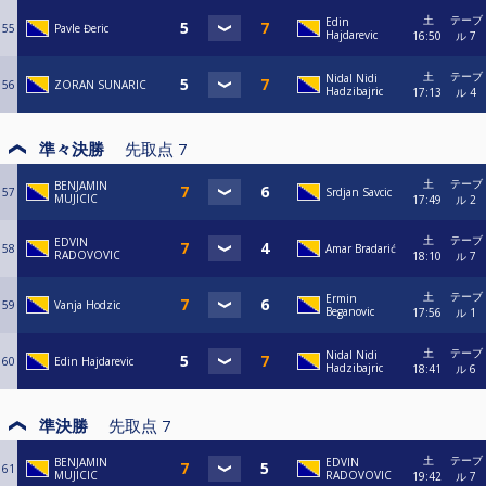
土
テーブ
Edin
55
Pavle Đeric
Hajdarevic
16:50
ル 7
土
テーブ
Nidal Nidi
56
ZORAN SUNARIC
Hadzibajric
17:13
ル 4
準々決勝
先取点
7
土
テーブ
BENJAMIN
57
Srdjan Savcic
MUJICIC
17:49
ル 2
土
テーブ
EDVIN
58
Amar Bradarić
RADOVOVIC
18:10
ル 7
土
テーブ
Ermin
59
Vanja Hodzic
Beganovic
17:56
ル 1
土
テーブ
Nidal Nidi
60
Edin Hajdarevic
Hadzibajric
18:41
ル 6
準決勝
先取点
7
土
テーブ
BENJAMIN
EDVIN
61
MUJICIC
RADOVOVIC
19:42
ル 7