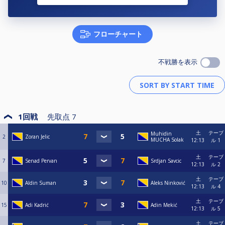
フローチャート
不戦勝を表示
1回戦
先取点
7
土
テーブ
Muhidin
2
Zoran Jelic
MUCHA Solak
12:13
ル 1
土
テーブ
7
Senad Pervan
Srdjan Savcic
12:13
ル 2
土
テーブ
10
Aldin Suman
Aleks Ninković
12:13
ル 4
土
テーブ
15
Adi Kadrić
Adin Mekić
12:13
ル 5
土
テーブ