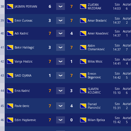
Szo
Asztal
ZLATAN
38
JASMIN PERVAN
MIZDRAK
14:03
6
Szo
Asztal
39
Emir Ćurovac
Amar Bradarić
14:37
2
Szo
Asztal
40
Adi Kadrić
Amer Kovačević
14:37
1
Szo
Asztal
Aldin
41
Bakir Halilagić
Osmanković
14:37
7
Szo
Asztal
42
Vanja Hodzic
Milos Micic
14:41
4
Szo
Asztal
Ermin
43
SAID DJANA
Beganovic
14:42
5
Szo
Asztal
SLAVEN
44
Enis Kadrić
KOZARIC
15:10
6
Szo
Asztal
Daniel
45
Pavle Đeric
Planinčić
15:31
2
Szo
Asztal
46
Edin Hajdarevic
Milan Bjelica
15:42
5