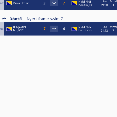
Szo
Asztal
Nidal Nidi
62
Vanja Hodzic
Hadzibajric
19:30
1
Döntő
Nyert frame szám
7
Szo
Asztal
BENJAMIN
Nidal Nidi
63
MUJICIC
Hadzibajric
21:12
7