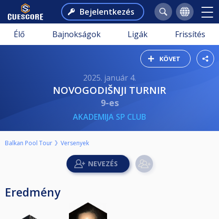
Bejelentkezés
Élő
Bajnokságok
Ligák
Frissítés
KÖVET
2025. január 4.
NOVOGODIŠNJI TURNIR
9-es
AKADEMIJA SP CLUB
Balkan Pool Tour
Versenyek
Eredmény