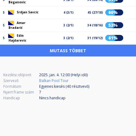
Beganovic
60%
Srdjan Savcic
5
4 (3/1)
45 (27/18)
Amar
53%
5
3 (2/1)
34 (18/16)
Bradarić
Edin
61%
5
3 (2/1)
31 (19/12)
Hajdarevic
MUTASS TÖBBET
Kezdési időpont
2025. jan. 4. 12:00 (Helyi idő)
Szervező
Balkan Pool Tour
Formátum
Egyenes kiesés (40
résztvevő
)
Nyert frame szám
7
Handicap
Nincs handicap