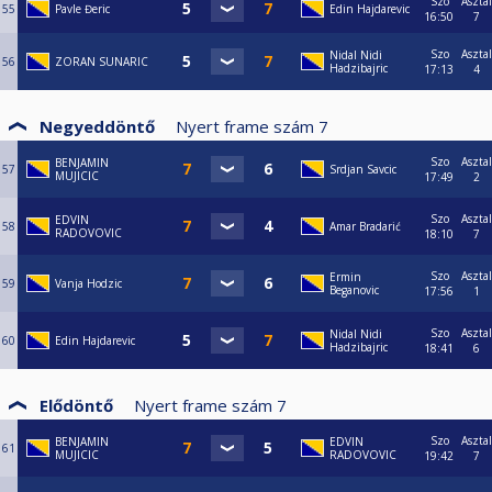
Szo
Asztal
55
Pavle Đeric
Edin Hajdarevic
16:50
7
Szo
Asztal
Nidal Nidi
56
ZORAN SUNARIC
Hadzibajric
17:13
4
Negyeddöntő
Nyert frame szám
7
Szo
Asztal
BENJAMIN
57
Srdjan Savcic
MUJICIC
17:49
2
Szo
Asztal
EDVIN
58
Amar Bradarić
RADOVOVIC
18:10
7
Szo
Asztal
Ermin
59
Vanja Hodzic
Beganovic
17:56
1
Szo
Asztal
Nidal Nidi
60
Edin Hajdarevic
Hadzibajric
18:41
6
Elődöntő
Nyert frame szám
7
Szo
Asztal
BENJAMIN
EDVIN
61
MUJICIC
RADOVOVIC
19:42
7