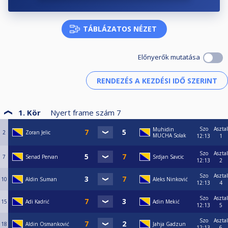
TÁBLÁZATOS NÉZET
Előnyerők mutatása
1. Kör
Nyert frame szám
7
Szo
Asztal
Muhidin
2
Zoran Jelic
MUCHA Solak
12:13
1
Szo
Asztal
7
Senad Pervan
Srdjan Savcic
12:13
2
Szo
Asztal
10
Aldin Suman
Aleks Ninković
12:13
4
Szo
Asztal
15
Adi Kadrić
Adin Mekić
12:13
5
Szo
Asztal
18
Aldin Osmanković
Jahja Gadzun
12:13
6