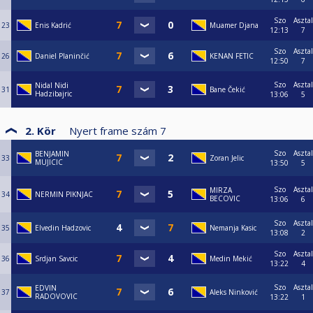
Szo
Asztal
23
Enis Kadrić
Muamer Djana
12:13
7
Szo
Asztal
26
Daniel Planinčić
KENAN FETIC
12:50
7
Szo
Asztal
Nidal Nidi
31
Bane Čekić
Hadzibajric
13:06
5
2. Kör
Nyert frame szám
7
Szo
Asztal
BENJAMIN
33
Zoran Jelic
MUJICIC
13:50
5
Szo
Asztal
MIRZA
34
NERMIN PIKNJAC
BECOVIC
13:06
6
Szo
Asztal
35
Elvedin Hadzovic
Nemanja Kasic
13:08
2
Szo
Asztal
36
Srdjan Savcic
Medin Mekić
13:22
4
Szo
Asztal
EDVIN
37
Aleks Ninković
RADOVOVIC
13:22
1