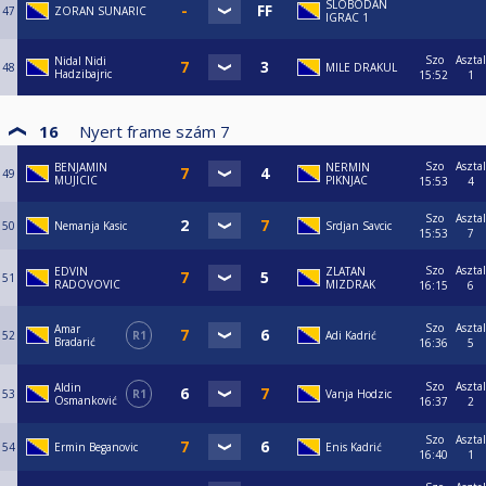
SLOBODAN
47
ZORAN SUNARIC
IGRAC 1
Szo
Asztal
Nidal Nidi
48
MILE DRAKUL
Hadzibajric
15:52
1
16
Nyert frame szám
7
Szo
Asztal
BENJAMIN
NERMIN
49
MUJICIC
PIKNJAC
15:53
4
Szo
Asztal
50
Nemanja Kasic
Srdjan Savcic
15:53
7
Szo
Asztal
EDVIN
ZLATAN
51
RADOVOVIC
MIZDRAK
16:15
6
Szo
Asztal
Amar
52
R1
Adi Kadrić
Bradarić
16:36
5
Szo
Asztal
Aldin
53
R1
Vanja Hodzic
Osmanković
16:37
2
Szo
Asztal
54
Ermin Beganovic
Enis Kadrić
16:40
1