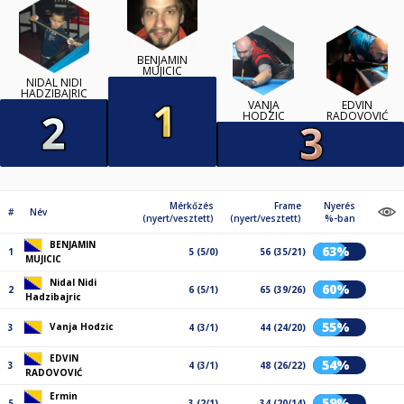
BENJAMIN
MUJICIC
NIDAL NIDI
HADZIBAJRIC
VANJA
EDVIN
HODZIC
RADOVOVIĆ
Mérkőzés
Frame
Nyerés
#
Név
(nyert/vesztett)
(nyert/vesztett)
%-ban
BENJAMIN
63%
1
5 (5/0)
56 (35/21)
MUJICIC
Nidal Nidi
60%
2
6 (5/1)
65 (39/26)
Hadzibajric
55%
Vanja Hodzic
3
4 (3/1)
44 (24/20)
EDVIN
54%
3
4 (3/1)
48 (26/22)
RADOVOVIĆ
Ermin
59%
5
3 (2/1)
34 (20/14)