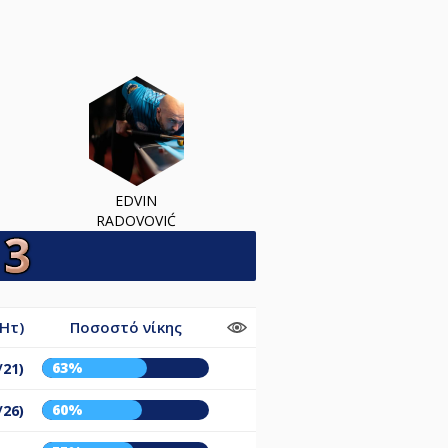
EDVIN
RADOVOVIĆ
/Ητ)
Ποσοστό νίκης
63%
/21)
60%
/26)