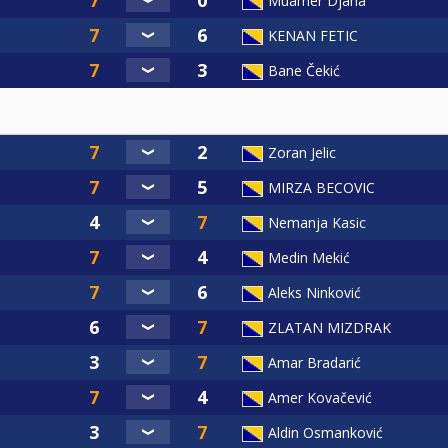
Muamer Djana
KENAN FETIC
Bane Čekić
Zoran Jelic
MIRZA BECOVIC
Nemanja Kasic
Medin Mekić
Aleks Ninković
ZLATAN MIZDRAK
Amar Bradarić
Amer Kovačević
Aldin Osmanković