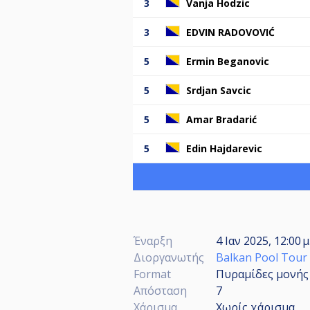
3
Vanja Hodzic
3
EDVIN RADOVOVIĆ
5
Ermin Beganovic
5
Srdjan Savcic
5
Amar Bradarić
5
Edin Hajdarevic
Έναρξη
4 Ιαν 2025, 12:00 
Διοργανωτής
Balkan Pool Tour
Format
Πυραμίδες μονής 
Απόσταση
7
Χάρισμα
Χωρίς χάρισμα