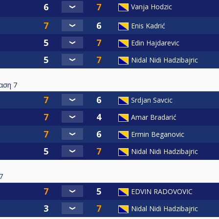
Vanja Hodzic
Enis Kadrić
Edin Hajdarevic
Nidal Nidi Hadzibajric
αση
7
Srdjan Savcic
Amar Bradarić
Ermin Beganovic
Nidal Nidi Hadzibajric
7
EDVIN RADOVOVIC
Nidal Nidi Hadzibajric