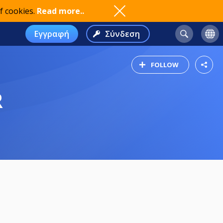
f cookies.
Read more..
Εγγραφή
Σύνδεση
FOLLOW
R