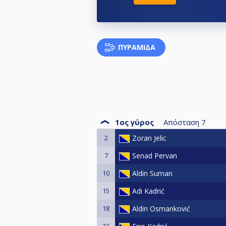
ΠΥΡΑΜΊΔΑ
1ος γύρος
Απόσταση
7
2
Zoran Jelic
7
Senad Pervan
10
Aldin Suman
15
Adi Kadrić
18
Aldin Osmanković
23