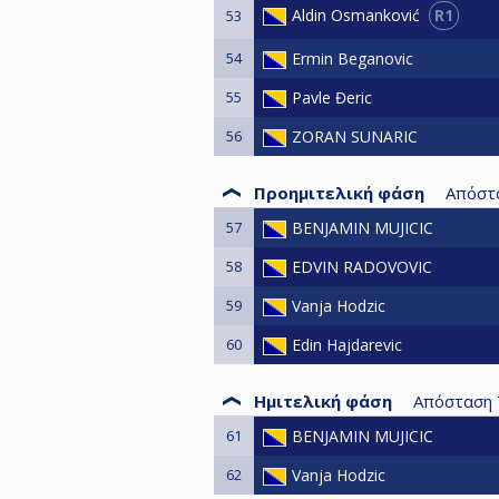
R1
Aldin Osmanković
53
54
Ermin Beganovic
55
Pavle Đeric
56
ZORAN SUNARIC
Προημιτελική φάση
Απόστ
57
BENJAMIN MUJICIC
58
EDVIN RADOVOVIC
59
Vanja Hodzic
60
Edin Hajdarevic
Ημιτελική φάση
Απόσταση
61
BENJAMIN MUJICIC
62
Vanja Hodzic