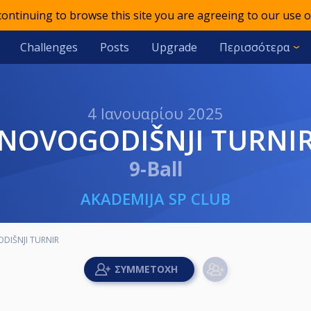
 continuing to browse this site you are agreeing to our use o
Challenges
Posts
Upgrade
Περισσότερα
4 Ιανουαρίου 2025
NOVOGODIŠNJI TURNI
9-Ball
AKADEMIJA SP CLUB
DIŠNJI TURNIR