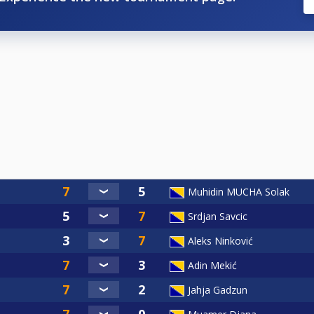
Muhidin MUCHA Solak
Srdjan Savcic
Aleks Ninković
Adin Mekić
Jahja Gadzun