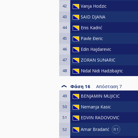
42
Vanja Hodzic
43
SAID DJANA
44
Enis Kadrić
45
Pavle Đeric
46
Edin Hajdarevic
47
ZORAN SUNARIC
48
Nidal Nidi Hadzibajric
Φάση 16
Απόσταση
7
49
BENJAMIN MUJICIC
50
Nemanja Kasic
51
EDVIN RADOVOVIC
R1
Amar Bradarić
52