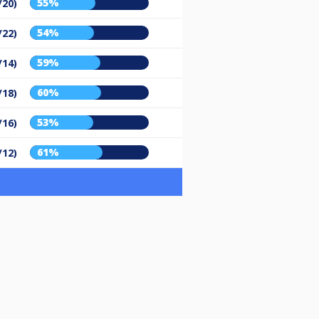
55%
/20)
54%
/22)
59%
/14)
60%
/18)
53%
/16)
61%
/12)