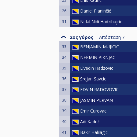
Enis Kadrić
26
Daniel Planinčić
31
Nidal Nidi Hadzibajric
2ος γύρος
Απόσταση
7
33
BENJAMIN MUJICIC
34
NERMIN PIKNJAC
35
Elvedin Hadzovic
36
Srdjan Savcic
37
EDVIN RADOVOVIC
38
JASMIN PERVAN
39
Emir Ćurovac
40
Adi Kadrić
41
Bakir Halilagić