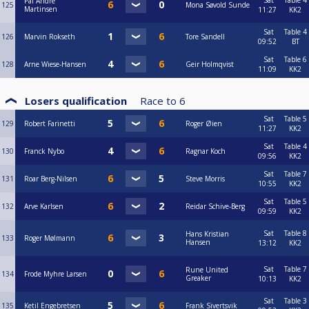
Sat
Table 4
Pål Andre
125
Mona Søvold Sunde
Martinsen
11:27
KK2
Sat
Table 4
126
Marvin Rokseth
Tore Sandell
09:52
BT
Sat
Table 6
128
Arne Wiese-Hansen
Geir Holmqvist
11:09
KK2
Losers qualification
Race to
6
Sat
Table 5
129
Robert Farinetti
Roger Øien
11:27
KK2
Sat
Table 4
130
Franck Nybo
Ragnar Koch
09:56
KK2
Sat
Table 7
131
Roar Berg-Nilsen
Steve Morris
10:55
KK2
Sat
Table 5
132
Arve Karlsen
Reidar Schive-Berg
09:59
KK2
Sat
Table 8
Hans Kristian
133
Roger Mølmann
Hansen
13:12
KK2
Sat
Table 7
Rune United
134
Frode Myhre Larsen
Greaker
10:13
KK2
Sat
Table 3
135
Ketil Engebretsen
Frank Sivertsvik