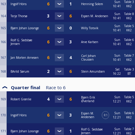
Sun
Table 3
163
Ingolf Höns
Henning Solem
10:41
KK2
Sun
Table 8
164
Terje Thorsø
Espen M. Andersen
10:41
KK2
Sun
Table 5
165
Bjørn Johan Lorange
Willy Torsvik
10:41
KK2
Sun
Table 6
Rolf G. Sedsbøe
166
Arve Karlsen
Jensen
10:41
KK2
Sun
Table 7
Carl Johan
167
Jan Morten Arnesen
Claussen
10:41
KK2
Sat
Table 3
168
BArild Sørum
Stein Amundsen
16:22
BT
Quarter final
Race to
6
Sun
Table 5
Bjørn Erik
169
Robert Grønlie
Øverland
12:21
KK2
Sun
Table 6
Espen M.
170
Ingolf Höns
R1
Andersen
12:21
KK2
Sun
Table 7
Rolf G. Sedsbøe
171
Bjørn Johan Lorange
Jensen
12:21
KK2