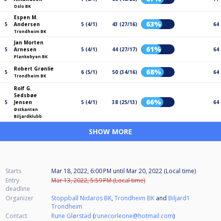
Oslo BK
Espen M.
63%
5
Andersen
5 (4/1)
43 (27/16)
64
Trondheim BK
Jan Morten
61%
5
Arnesen
5 (4/1)
44 (27/17)
64
Plankebyen BK
Robert Grønlie
68%
5
6 (5/1)
50 (34/16)
64
Trondheim BK
Rolf G.
Sedsbøe
66%
5
Jensen
5 (4/1)
38 (25/13)
64
Østkanten
Biljardklubb
SHOW MORE
Starts
Mar 18, 2022, 6:00 PM
until
Mar 20, 2022 (Local time)
Entry
Mar 13, 2022, 5:59 PM (Local time)
deadline
Organizer
Stoppball Nidaros BK
,
Trondheim BK
and
Biljard1
Trondheim
Contact
Rune Glørstad
(
runecorleone@hotmail.com
)