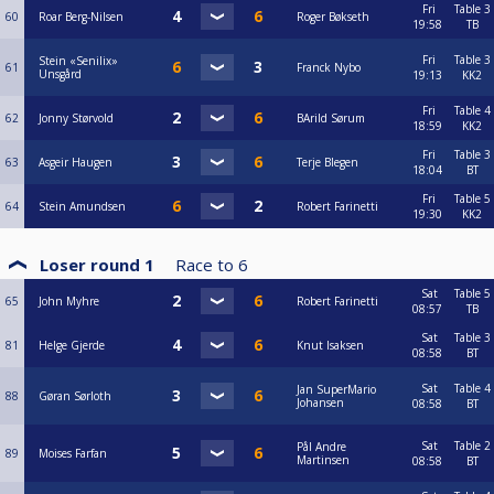
Fri
Table 3
60
Roar Berg-Nilsen
Roger Bøkseth
19:58
TB
Fri
Table 3
Stein «Senilix»
61
Franck Nybo
Unsgård
19:13
KK2
Fri
Table 4
62
Jonny Størvold
BArild Sørum
18:59
KK2
Fri
Table 3
63
Asgeir Haugen
Terje Blegen
18:04
BT
Fri
Table 5
64
Stein Amundsen
Robert Farinetti
19:30
KK2
Loser round 1
Race to
6
Sat
Table 5
65
John Myhre
Robert Farinetti
08:57
TB
Sat
Table 3
81
Helge Gjerde
Knut Isaksen
08:58
BT
Sat
Table 4
Jan SuperMario
88
Gøran Sørloth
Johansen
08:58
BT
Sat
Table 2
Pål Andre
89
Moises Farfan
Martinsen
08:58
BT