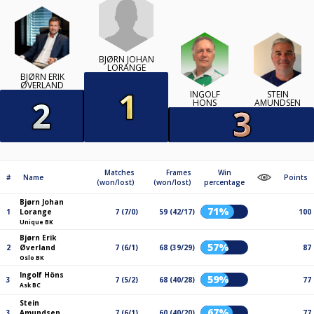
BJØRN JOHAN
LORANGE
BJØRN ERIK
ØVERLAND
INGOLF
STEIN
HÖNS
AMUNDSEN
Matches
Frames
Win
#
Name
Points
(won/lost)
(won/lost)
percentage
Bjørn Johan
71%
1
Lorange
7 (7/0)
59 (42/17)
100
Unique BK
Bjørn Erik
57%
2
Øverland
7 (6/1)
68 (39/29)
87
Oslo BK
Ingolf Höns
59%
3
7 (5/2)
68 (40/28)
77
Ask BC
Stein
67%
3
Amundsen
7 (6/1)
60 (40/20)
77