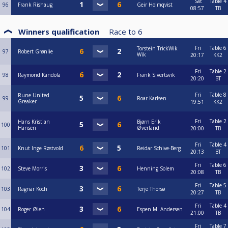
Sat
Table 4
96
Frank Rishaug
Geir Holmqvist
08:57
TB
Winners qualification
Race to
6
Fri
Table 6
Torstein TrickWik
97
Robert Grønlie
Wik
20:17
KK2
Fri
Table 2
98
Raymond Kandola
Frank Sivertsvik
20:20
BT
Fri
Table 8
Rune United
99
Roar Karlsen
Greaker
19:51
KK2
Fri
Table 2
Hans Kristian
Bjørn Erik
100
Hansen
Øverland
20:00
TB
Fri
Table 4
101
Knut Inge Røstvold
Reidar Schive-Berg
20:13
BT
Fri
Table 6
102
Steve Morris
Henning Solem
20:08
TB
Fri
Table 5
103
Ragnar Koch
Terje Thorsø
20:27
TB
Fri
Table 4
104
Roger Øien
Espen M. Andersen
21:00
TB
Fri
Table 7