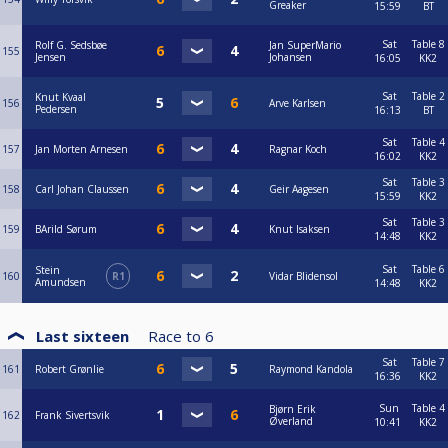
Greaker
15:59
BT
Sat
Table 8
Rolf G. Sedsbøe
Jan SuperMario
155
Jensen
Johansen
16:05
KK2
Sat
Table 2
Knut Kvaal
156
Arve Karlsen
Pedersen
16:13
BT
Sat
Table 4
157
Jan Morten Arnesen
Ragnar Koch
16:02
KK2
Sat
Table 3
158
Carl Johan Claussen
Geir Aagesen
15:59
KK2
Sat
Table 3
159
BArild Sørum
Knut Isaksen
14:48
KK2
Sat
Table 6
Stein
160
R1
Vidar Blidensol
Amundsen
14:48
KK2
Last sixteen
Race to
6
Sat
Table 7
161
Robert Grønlie
Raymond Kandola
16:36
KK2
Sun
Table 4
Bjørn Erik
162
Frank Sivertsvik
Øverland
10:41
KK2