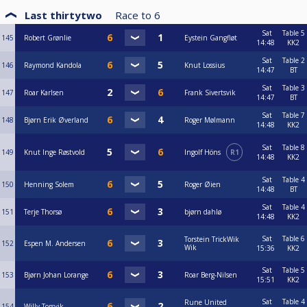
Last thirtytwo
Race to
6
Sat
Table 5
145
Robert Grønlie
Eystein Gangfløt
14:48
KK2
Sat
Table 2
146
Raymond Kandola
Knut Lossius
14:47
BT
Sat
Table 3
147
Roar Karlsen
Frank Sivertsvik
14:47
BT
Sat
Table 7
148
Bjørn Erik Øverland
Roger Mølmann
14:48
KK2
Sat
Table 8
149
Knut Inge Røstvold
Ingolf Höns
R1
14:48
KK2
Sat
Table 4
150
Henning Solem
Roger Øien
14:48
BT
Sat
Table 4
151
Terje Thorsø
bjørn dahlø
14:48
KK2
Sat
Table 6
Torstein TrickWik
152
Espen M. Andersen
Wik
15:36
KK2
Sat
Table 5
153
Bjørn Johan Lorange
Roar Berg-Nilsen
15:51
KK2
Sat
Table 4
Rune United
154
Willy Torsvik