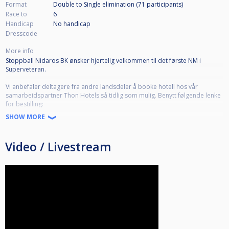
Format
Double to Single elimination (71
participants
)
Race to
6
Handicap
No handicap
Dresscode
More info
Stoppball Nidaros BK ønsker hjertelig velkommen til det første NM i
Superveteran.
Vi anbefaler deltagere fra andre landsdeler å booke hotell hos vår
samarbeidspartner Thon Hotels så tidlig som mulig. Benytt følgende lenke
for bestilling:
http://www.thonhotels.no/?firma=TH105903
SHOW MORE
Ved 32 eller færre deltagere vil turneringen kun foregå på K2, men ved
Video / Livestream
flere deltagere tar vi også i bruk vår samarbeidsklubb Biljard 1 sine bord.
De holder til i nabobygget så reisen mellom plassene er en gåtur på
mindre enn 1 minutt.
Vi serverer mat under hele turneringen samt at vi har et rikelig utvalg av
drikke og kioskvarer.
Vi legger ved en kopi av forbundets tekst som forklarer diverse:
1.Disiplin: 9-Ball.