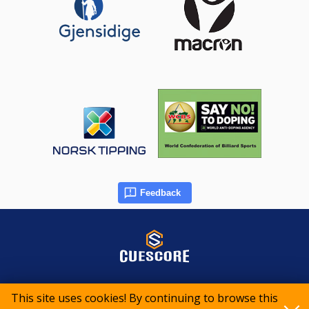
Feedback
© 2015-2026 CueScore International
This site uses cookies! By continuing to browse this