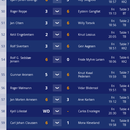
18:57
KK2
Fri
Table 3
50
Roger Reppe
Eystein Gangfløt
19:13
BT
Fri
Table 2
51
Jan Olsen
Willy Torsvik
18:56
TB
Fri
Table 1
52
Ketil Engebretsen
Knut Lossius
20:05
TB
Fri
Table 7
53
Rolf Sivertsen
Geir Aagesen
18:51
KK2
Fri
Table 6
Rolf G. Sedsbøe
54
Frode Myhre Larsen
Jensen
18:06
KK2
Fri
Table 7
Knut Kvaal
55
Gunnar Aronsen
Pedersen
19:59
TB
Fri
Table 4
56
Roger Mølmann
Vidar Blidensol
19:51
TB
Fri
Table 5
57
Jan Morten Arnesen
Arve Karlsen
19:12
TB
Fri
Table 4
58
Kjell Lillestøl
Carlos Encelegre
20:30
TB
Fri
Table 8
59
Carl Johan Claussen
Mona Kleveland
19:58
TB