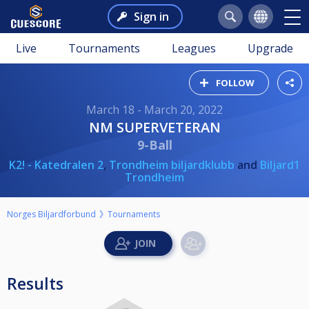
Sign in
Live
Tournaments
Leagues
Upgrade
FOLLOW
March 18 - March 20, 2022
NM SUPERVETERAN
9-Ball
K2! - Katedralen 2
,
Trondheim biljardklubb
and
Biljard1
Trondheim
Norges Biljardforbund
Tournaments
Results