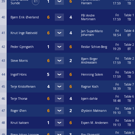
39
R1
Sunde
Hansen
17:59
TB
Fri
Table 1
Pål Andre
40
Bjørn Erik Øverland
Martinsen
17:59
TB
Fri
Table 4
Jan SuperMario
41
Knut Inge Røstvold
Johansen
18:54
BT
Fri
Table 2
42
Peder Gjengseth
Reidar Schive-Berg
19:29
BT
Fri
Table 2
Bjørn Birger
43
Steve Morris
Andreassen
17:59
TB
Fri
Table 5
44
Ingolf Höns
Henning Solem
17:59
TB
Fri
Table 7
45
Terje Kristoffersen
Ragnar Koch
18:39
TB
Fri
Table 6
46
Terje Thorsø
bjørn dahlø
18:48
TB
Fri
Table 1
47
Roger Øien
Øystein Mølmann
19:10
TB
Fri
Table 8
48
Knut Isaksen
Espen M. Andersen
19:13
TB
Fri
Table 6
49
Bjørn Johan Lorange
Roy Skogvold