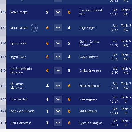
09:53
KK2
Sat
Table 5
Torstein TrickWik
136
Roger Reppe
Wik
12:47
KK2
Sat
Table 3
137
Knut Isaksen
R1
Terje Blegen
12:37
KK2
Sat
Table 8
Stein «Senilix»
138
bjørn dahlø
Unsgård
11:40
KK2
Sat
Table 4
139
Ingolf Höns
Roger Bøkseth
12:09
KK2
Sat
Table 6
Jan SuperMario
140
Carlos Encelegre
Johansen
12:20
KK2
Sat
Table 7
Pål Andre
141
Vidar Blidensol
Martinsen
12:31
KK2
Sat
Table 2
142
Tore Sandell
Geir Aagesen
12:34
BT
Sat
Table 3
143
John-Ivar Rubach
Knut Lossius
12:41
BT
Sat
Table 4
144
Geir Holmqvist
Eystein Gangfløt
12:51
BT