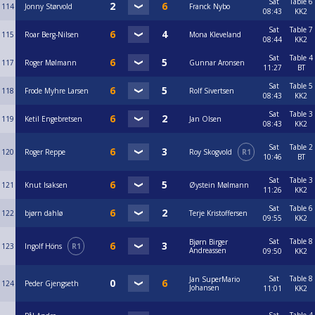
Sat
Table 6
114
Jonny Størvold
Franck Nybo
08:43
KK2
Sat
Table 7
115
Roar Berg-Nilsen
Mona Kleveland
08:44
KK2
Sat
Table 4
117
Roger Mølmann
Gunnar Aronsen
11:27
BT
Sat
Table 5
118
Frode Myhre Larsen
Rolf Sivertsen
08:43
KK2
Sat
Table 3
119
Ketil Engebretsen
Jan Olsen
08:43
KK2
Sat
Table 2
120
Roger Reppe
Roy Skogvold
R1
10:46
BT
Sat
Table 3
121
Knut Isaksen
Øystein Mølmann
11:26
KK2
Sat
Table 6
122
bjørn dahlø
Terje Kristoffersen
09:55
KK2
Sat
Table 8
Bjørn Birger
123
Ingolf Höns
R1
Andreassen
09:50
KK2
Sat
Table 8
Jan SuperMario
124
Peder Gjengseth
Johansen
11:01
KK2