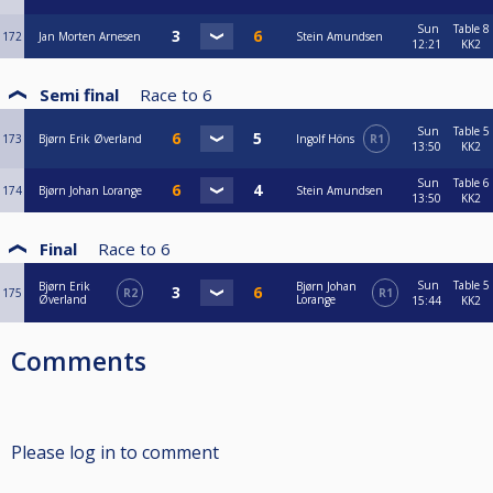
Sun
Table 8
172
Jan Morten Arnesen
Stein Amundsen
12:21
KK2
Semi final
Race to
6
Sun
Table 5
173
Bjørn Erik Øverland
Ingolf Höns
R1
13:50
KK2
Sun
Table 6
174
Bjørn Johan Lorange
Stein Amundsen
13:50
KK2
Final
Race to
6
Sun
Table 5
Bjørn Erik
Bjørn Johan
175
R2
R1
Øverland
Lorange
15:44
KK2
Comments
Please log in to comment