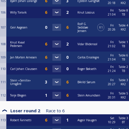
105
Bjørn Johan Lorange
Eystein Gangfløt
20:18
KK2
Fri
Table 8
106
Willy Torsvik
Knut Lossius
21:04
TB
Rolf G.
Fri
Table 4
107
Geir Aagesen
Sedsbøe
R1
20:26
KK2
Jensen
Fri
Table 1
Knut Kvaal
108
Vidar Blidensol
Pedersen
21:02
TB
Fri
Table 6
109
Jan Morten Arnesen
Carlos Encelegre
21:04
TB
Fri
Table 2
110
Carl Johan Claussen
Roger Bøkseth
21:24
TB
Fri
Table 3
Stein «Senilix»
111
BArild Sørum
Unsgård
20:27
KK2
Fri
Table 5
112
Terje Blegen
Stein Amundsen
20:31
KK2
Loser round 2
Race to
6
Sat
Table 3
113
Robert Farinetti
Asgeir Haugen
10:29
BT