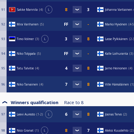
91
Sakke Mannila
4
L
Johanna Vartiainen
92
Mira Vanhanen
5
Marko Hyvönen
4-5
93
Timo Volmer
3
L
Lasse Pylkkänen
2-
94
Niko Tolppala
5
Kalle Loihuranta
3
95
Tatu Talvitie
4
Jarno Heinonen
4
96
Niko Tarvainen
4
Ville Hämäläinen
1
Winners qualification
Race to
8
97
Leevi Auresto
1-2
L
Joonas Tervo
2
98
Nico Granat
1
L
Aleksi Kuuslehto
2