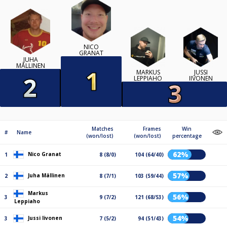
NICO
GRANAT
JUHA
MÄLLINEN
MARKUS
JUSSI
LEPPIAHO
IIVONEN
Matches
Frames
Win
#
Name
(won/lost)
(won/lost)
percentage
62%
Nico Granat
1
8 (8/0)
104 (64/40)
57%
Juha Mällinen
2
8 (7/1)
103 (59/44)
Markus
56%
3
9 (7/2)
121 (68/53)
Leppiaho
54%
Jussi Iivonen
3
7 (5/2)
94 (51/43)