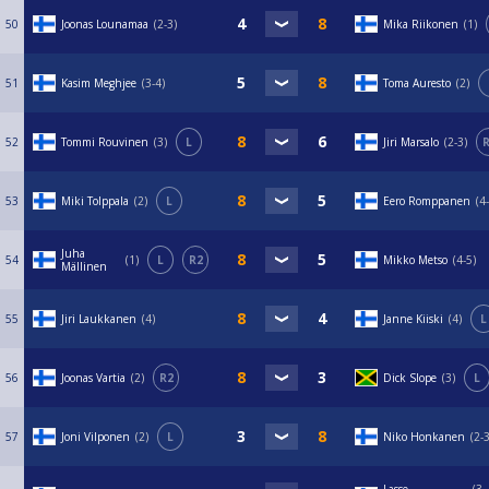
50
Joonas Lounamaa
2-3
Mika Riikonen
1
51
Kasim Meghjee
3-4
Toma Auresto
2
52
Tommi Rouvinen
3
L
Jiri Marsalo
2-3
R
53
Miki Tolppala
2
L
Eero Romppanen
4
Juha
54
1
L
R2
Mikko Metso
4-5
Mällinen
55
Jiri Laukkanen
4
Janne Kiiski
4
L
56
Joonas Vartia
2
R2
Dick Slope
3
L
57
Joni Vilponen
2
L
Niko Honkanen
2-