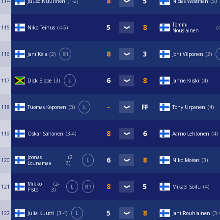
114
Juuso Nuutinen
1-2
Niclas Westman
5
Tommi
115
Niko Teinus
4-5
Nousiainen
116
Jani Kela
2
R1
Joni Vilponen
2
117
Dick Slope
3
L
Janne Kiiski
4
118
Tuomas Koponen
3
L
Tony Urpanen
4
119
Oskar Sahanen
3-4
Aarno Lehtonen
4
Joonas
2-
120
L
Niko Moisas
3
Lounamaa
3
Mikko
2-
121
L
R1
Mikael Soilu
4
Pisto
3
122
Julia Kuutti
3-4
L
Jani Rouhiainen
3-