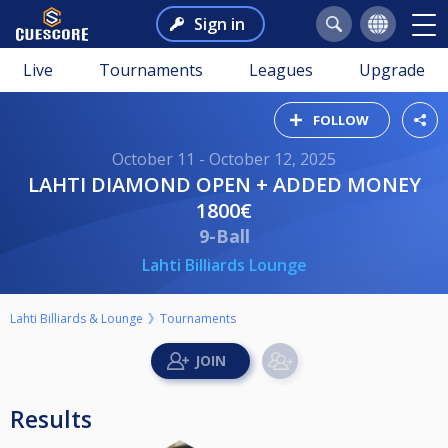
Sign in
Live
Tournaments
Leagues
Upgrade
FOLLOW
October 11 - October 12, 2025
LAHTI DIAMOND OPEN + ADDED MONEY
1800€
9-Ball
Lahti Billiards Lounge
Lahti Billiards & Lounge
Tournaments
Results