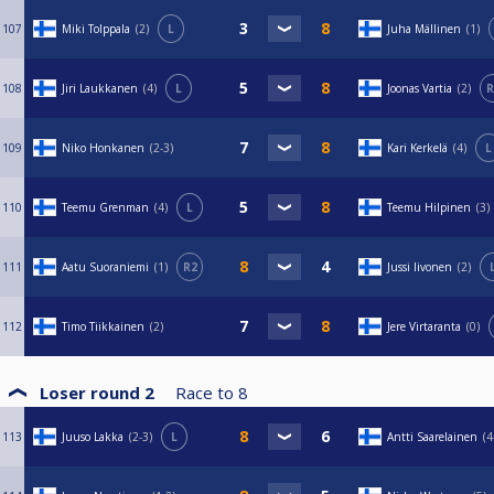
107
Miki Tolppala
2
L
Juha Mällinen
1
108
Jiri Laukkanen
4
L
Joonas Vartia
2
R
109
Niko Honkanen
2-3
Kari Kerkelä
4
L
110
Teemu Grenman
4
L
Teemu Hilpinen
3
111
Aatu Suoraniemi
1
R2
Jussi Iivonen
2
112
Timo Tiikkainen
2
Jere Virtaranta
0
Loser round 2
Race to
8
113
Juuso Lakka
2-3
L
Antti Saarelainen
4