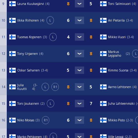
9
Launa Kuukasjärvi
4
Toni Salmivuori
4
10
Ilkka Riihonen
4
L
Ari Pietarila
3-4
11
Tuomas Koponen
3
L
Mikko Vuori
3-4
Markus
12
Tony Urpanen
4
2
L
Leppiaho
13
Oskar Sahanen
3-4
Kimmo Suorsa
3-4
Julia
3-
14
L
R1
Aarno Lehtonen
4
Kuutti
4
15
Toni Joukainen
2
L
Juha Lähteenmäki
16
Niko Moisas
3
R1
Mikko Pisto
2-3
17
Marko Pehkonen
4
L
Ville Leppä
2-3