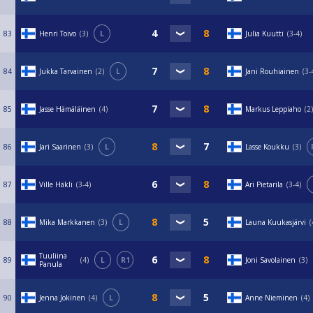
83
Henri Toivo
3
L
Julia Kuutti
3-4
84
Jukka Tarvainen
2
L
Jani Rouhiainen
3-
85
Jasse Hämäläinen
4
Markus Leppiaho
2
86
Jari Saarinen
3
L
Lasse Koukku
3
87
Ville Häkli
3-4
Ari Pietarila
3-4
88
Mika Markkanen
3
L
Launa Kuukasjärvi
Tuuliina
89
4
L
R1
Joni Savolainen
3
Panula
90
Jenna Jokinen
4
L
Anne Nieminen
4