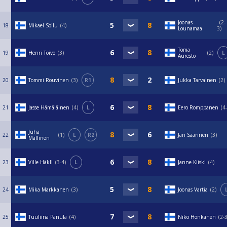
Joonas
2-
18
Mikael Soilu
4
Lounamaa
3
Toma
19
Henri Toivo
3
2
L
Auresto
20
Tommi Rouvinen
3
R1
Jukka Tarvainen
2
21
Jasse Hämäläinen
4
L
Eero Romppanen
4
Juha
22
1
L
R2
Jari Saarinen
3
Mällinen
23
Ville Häkli
3-4
L
Janne Kiiski
4
24
Mika Markkanen
3
Joonas Vartia
2
25
Tuuliina Panula
4
Niko Honkanen
2-