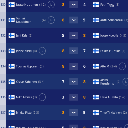
130
Juuso Nuutinen
1-2
L
Petri Trygg
3
Tommi
131
4
L
Antti Salmensuu
3
Nousiainen
132
Jani Kela
2
Juuso Kuopila
4-5
133
Janne Kiiski
4
L
Pekka Huhtala
4
134
Tuomas Koponen
3
Atte M
3-4
L
Aleksi
135
Oskar Sahanen
3-4
2
L
Kuuslehto
136
Niko Moisas
3
L
Leevi Auresto
1-2
137
Mikko Pisto
2-3
Timo Tiikkainen
2