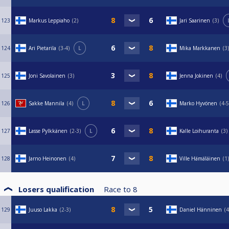
123
Markus Leppiaho
2
Jari Saarinen
3
124
Ari Pietarila
3-4
L
Mika Markkanen
3
125
Joni Savolainen
3
Jenna Jokinen
4
126
Sakke Mannila
4
L
Marko Hyvönen
4-5
127
Lasse Pylkkänen
2-3
L
Kalle Loihuranta
3
128
Jarno Heinonen
4
Ville Hämäläinen
1
Losers qualification
Race to
8
129
Juuso Lakka
2-3
Daniel Hänninen
4