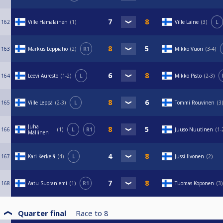
162
Ville Hämäläinen
1
Ville Laine
3
L
163
Markus Leppiaho
2
R1
Mikko Vuori
3-4
164
Leevi Auresto
1-2
L
Mikko Pisto
2-3
165
Ville Leppä
2-3
L
Tommi Rouvinen
3
Juha
166
1
L
R1
Juuso Nuutinen
1-
Mällinen
167
Kari Kerkelä
4
L
Jussi Iivonen
2
168
Aatu Suoraniemi
1
R1
Tuomas Koponen
3
Quarter final
Race to
8