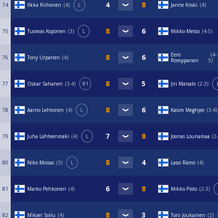
74
Ilkka Riihonen
4
L
Janne Kiiski
4
75
Tuomas Koponen
3
L
Mikko Metso
4-5
Eero
4-
76
Tony Urpanen
4
Romppanen
5
77
Oskar Sahanen
3-4
R1
Jiri Marsalo
2-3
78
Aarno Lehtonen
4
L
Kasim Meghjee
3-4
79
Juha Lähteenmäki
4
L
Joonas Lounamaa
2
80
Niko Moisas
3
L
Lassi Rämö
4
81
Marko Pehkonen
4
Mikko Pisto
2-3
82
Mikael Soilu
4
Toni Joukainen
2