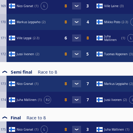
169
Nico Granat
1
L
Ville Laine
3
170
Markus Leppiaho
2
Mikko Pisto
2-3
Juha
171
Ville Leppä
2-3
1
L
Mällinen
172
Jussi Iivonen
2
Tuomas Koponen
3
Semi final
Race to
8
173
Nico Granat
1
Markus Leppiaho
2
174
Juha Mällinen
1
R2
Jussi Iivonen
2
Final
Race to
8
175
Nico Granat
1
L
Juha Mällinen
1