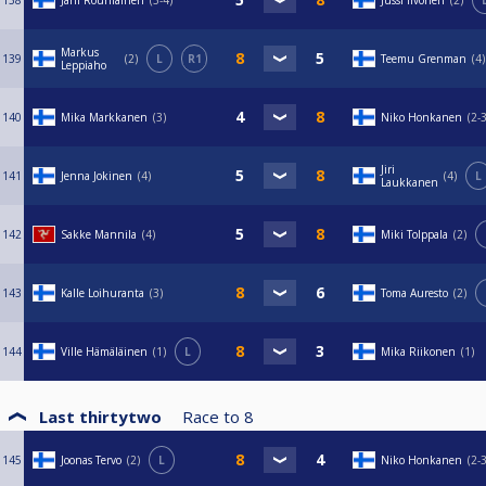
138
Jani Rouhiainen
3-4
Jussi Iivonen
2
Markus
139
2
L
R1
Teemu Grenman
4
Leppiaho
140
Mika Markkanen
3
Niko Honkanen
2-
Jiri
141
Jenna Jokinen
4
4
L
Laukkanen
142
Sakke Mannila
4
Miki Tolppala
2
143
Kalle Loihuranta
3
Toma Auresto
2
144
Ville Hämäläinen
1
L
Mika Riikonen
1
Last thirtytwo
Race to
8
145
Joonas Tervo
2
L
Niko Honkanen
2-