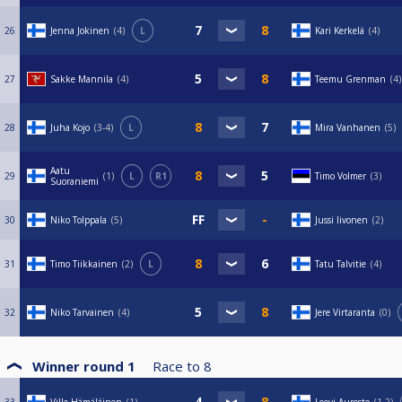
26
Jenna Jokinen
4
L
Kari Kerkelä
4
27
Sakke Mannila
4
Teemu Grenman
4
28
Juha Kojo
3-4
L
Mira Vanhanen
5
Aatu
29
1
L
R1
Timo Volmer
3
Suoraniemi
30
Niko Tolppala
5
Jussi Iivonen
2
31
Timo Tiikkainen
2
L
Tatu Talvitie
4
32
Niko Tarvainen
4
Jere Virtaranta
0
Winner round 1
Race to
8