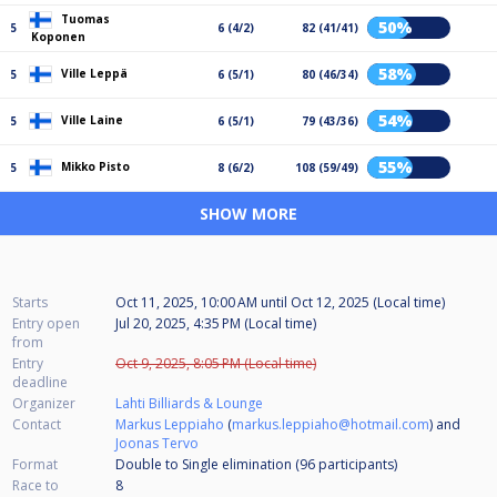
Tuomas
50%
5
6 (4/2)
82 (41/41)
Koponen
58%
Ville Leppä
5
6 (5/1)
80 (46/34)
54%
Ville Laine
5
6 (5/1)
79 (43/36)
55%
Mikko Pisto
5
8 (6/2)
108 (59/49)
SHOW MORE
Starts
Oct 11, 2025, 10:00 AM
until
Oct 12, 2025 (Local time)
Entry open
Jul 20, 2025, 4:35 PM (Local time)
from
Entry
Oct 9, 2025, 8:05 PM (Local time)
deadline
Organizer
Lahti Billiards & Lounge
Contact
Markus Leppiaho
(
markus.leppiaho@hotmail.com
) and
Joonas Tervo
Format
Double to Single elimination (96
participants
)
Race to
8