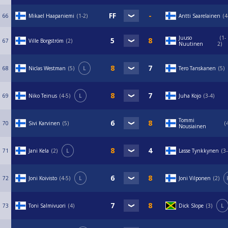
66
Mikael Haapaniemi
1-2
Antti Saarelainen
4
Juuso
1-
67
Ville Borgström
2
Nuutinen
2
68
Niclas Westman
5
L
Tero Tanskanen
5
69
Niko Teinus
4-5
L
Juha Kojo
3-4
Tommi
70
Sivi Karvinen
5
Nousiainen
71
Jani Kela
2
L
Lasse Tynkkynen
3-
72
Joni Koivisto
4-5
L
Joni Vilponen
2
73
Toni Salmivuori
4
Dick Slope
3
L