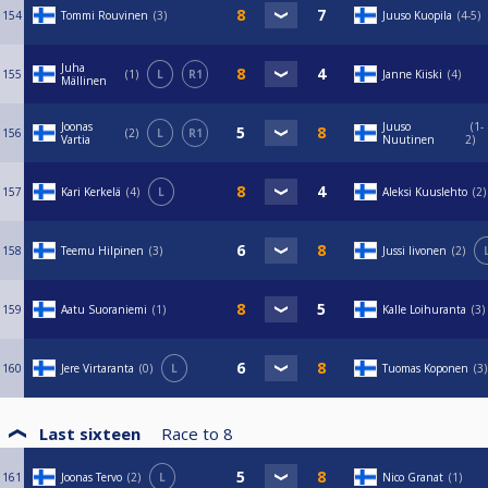
154
Tommi Rouvinen
3
Juuso Kuopila
4-5
Juha
155
1
L
R1
Janne Kiiski
4
Mällinen
Joonas
Juuso
1-
156
2
L
R1
Vartia
Nuutinen
2
157
Kari Kerkelä
4
L
Aleksi Kuuslehto
2
158
Teemu Hilpinen
3
Jussi Iivonen
2
159
Aatu Suoraniemi
1
Kalle Loihuranta
3
160
Jere Virtaranta
0
L
Tuomas Koponen
3
Last sixteen
Race to
8
161
Joonas Tervo
2
L
Nico Granat
1