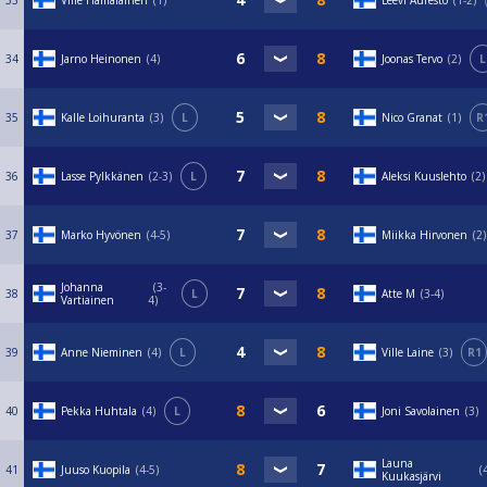
33
Ville Hämäläinen
1
Leevi Auresto
1-2
34
Jarno Heinonen
4
Joonas Tervo
2
L
35
Kalle Loihuranta
3
L
Nico Granat
1
R
36
Lasse Pylkkänen
2-3
L
Aleksi Kuuslehto
2
37
Marko Hyvönen
4-5
Miikka Hirvonen
2
Johanna
3-
38
L
Atte M
3-4
Vartiainen
4
39
Anne Nieminen
4
L
Ville Laine
3
R1
40
Pekka Huhtala
4
L
Joni Savolainen
3
Launa
41
Juuso Kuopila
4-5
Kuukasjärvi