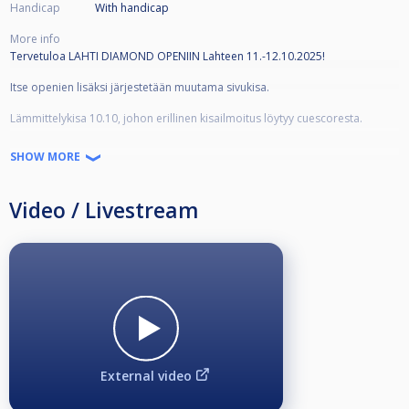
Handicap
With handicap
More info
Tervetuloa LAHTI DIAMOND OPENIIN Lahteen 11.-12.10.2025!
Itse openien lisäksi järjestetään muutama sivukisa.
Lämmittelykisa 10.10, johon erillinen kisailmoitus löytyy cuescoresta.
Pääkisa 11-12.10. Pelit alkavat molempina päivinä klo 10:00 ja ovet
SHOW MORE
avautuvat klo 09:00.
Jäähdyttelykilpailu 12.10 klo 15:00, sekä lauantaina 11.10 shootout joista
ilmoitukset lähempänä.
Video / Livestream
Ilmoittautumiset ainoastaan Cuescoreen!
Kilpailu on K-16
Pelipaikat:
Lahti Billiards & Lounge
Salonaukio 7
15170 Lahti
7kpl Diamond pöytiä
External video
Tripla Bar