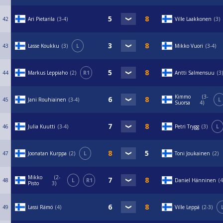
42
Ari Pietarila
3-4
Ville Laakkonen
3
43
Lasse Koukku
3
L
Mikko Vuori
3-4
44
Markus Leppiaho
2
R1
Antti Salmensuu
3
Kimmo
3-
45
Jani Rouhiainen
3-4
L
Suorsa
4
46
Julia Kuutti
3-4
Petri Trygg
3
L
47
Joonatan Kurppa
2
L
Toni Joukainen
2
Mikko
2-
48
L
R1
Daniel Hänninen
4
Pisto
3
49
Lassi Rämö
4
Ville Leppä
2-3