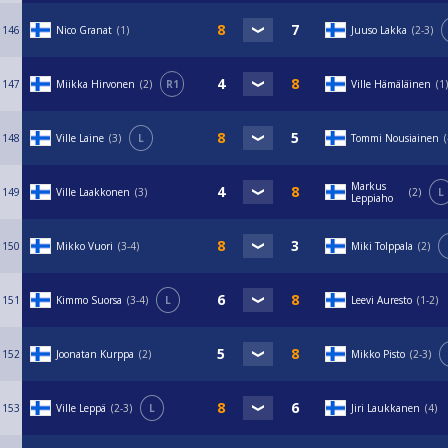
146
Nico Granat
1
Juuso Lakka
2-3
147
Miikka Hirvonen
2
R1
Ville Hämäläinen
1
148
Ville Laine
3
L
Tommi Nousiainen
Markus
149
Ville Laakkonen
3
2
L
Leppiaho
150
Mikko Vuori
3-4
Miki Tolppala
2
151
Kimmo Suorsa
3-4
L
Leevi Auresto
1-2
152
Joonatan Kurppa
2
Mikko Pisto
2-3
153
Ville Leppä
2-3
L
Jiri Laukkanen
4