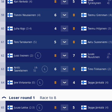
Lasse
3-
58
Kari Kerkelä
4
Tynkkynen
4
59
Tommi Nousiainen
4
Teemu Grenman
4
60
Juha Kojo
3-4
Teemu Hilpinen
3
61
Tero Tanskanen
5
Aatu Suoraniemi
1
Juuso
1-
62
Jussi Iivonen
2
L
Nuutinen
2
Antti
4-
63
L
Timo Tiikkainen
2
Saarelainen
5
64
Jere Virtaranta
0
L
Seppo Jänkälä
4
Loser round 1
Race to
8
65
Juuso Lakka
2-3
L
Seppo Jänkälä
4