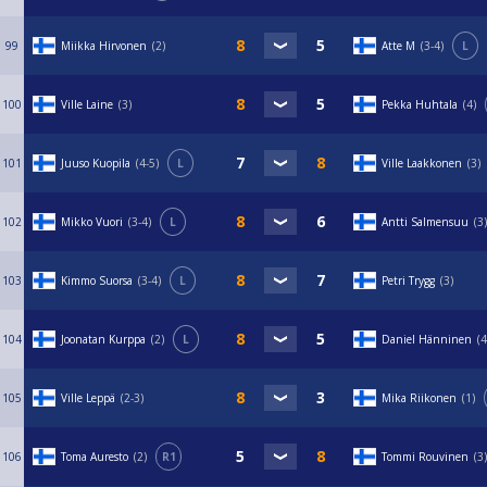
99
Miikka Hirvonen
2
Atte M
3-4
L
100
Ville Laine
3
Pekka Huhtala
4
101
Juuso Kuopila
4-5
L
Ville Laakkonen
3
102
Mikko Vuori
3-4
L
Antti Salmensuu
3
103
Kimmo Suorsa
3-4
L
Petri Trygg
3
104
Joonatan Kurppa
2
L
Daniel Hänninen
4
105
Ville Leppä
2-3
Mika Riikonen
1
106
Toma Auresto
2
R1
Tommi Rouvinen
3