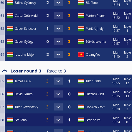
Mon
Table
60
Bálint Gyömrey
Sós Tonó
18:24
7
Mon
Table
61
Csaba Grünwald
Márton Prorok
18:22
11
Mon
Table
62
Gábor Szlucska
Márió Újhelyi
17:37
1
Mon
Table
63
Gábor György
Eötvős Levente
17:57
4
Mon
Table
64
Jusztina Major
Quang Vu
18:40
2
Loser round 3
Race to
3
Mon
Table
65
Tamás Hauk
Tibor Csábi
18:55
12
Mon
Table
66
Dávid Gurbó
Disznós Zsolt
18:35
13
Mon
Table
67
Tibor Roszinszky
Horváth Zsolt
18:28
3
Mon
Table
68
Sós Tonó
Bede Seres
19:24
8
Mon
Table