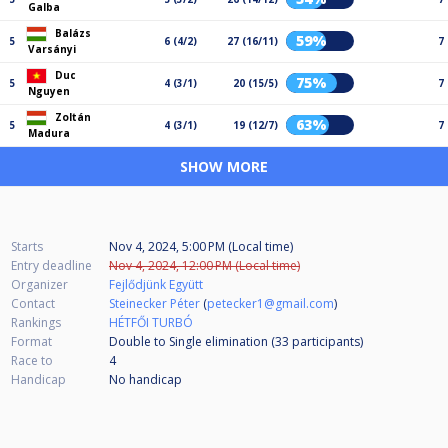
Galba
Balázs
59%
5
6 (4/2)
27 (16/11)
7
Varsányi
Duc
75%
5
4 (3/1)
20 (15/5)
7
Nguyen
Zoltán
63%
5
4 (3/1)
19 (12/7)
7
Madura
SHOW MORE
Starts
Nov 4, 2024, 5:00 PM (Local time)
Entry deadline
Nov 4, 2024, 12:00 PM (Local time)
Organizer
Fejlődjünk Együtt
Contact
Steinecker Péter
(
petecker1@gmail.com
)
Rankings
HÉTFŐI TURBÓ
Format
Double to Single elimination (33
participants
)
Race to
4
Handicap
No handicap