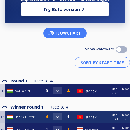
Try Beta version
FLOWCHART
Show walkovers
Round 1
Race to
4
Mon
Table
1
Kövi Dániel
Quang Vu
17:02
2
Winner round 1
Race to
4
Mon
Table
17
Henrik Hutter
Quang Vu
17:41
2
Mon
Table
18
Jusztina Major
Bede Seres