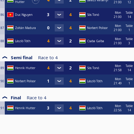
85
R1
Balázs Varsányi
Hutter
21:00
12
Mon
Table
86
Duc Nguyen
Sós Tonó
21:00
14
Mon
Table
87
Zoltán Madura
Norbert Polisor
21:00
1
Mon
Table
88
László Tóth
Csaba Galba
21:00
3
Semi final
Race to
4
Mon
Table
89
Henrik Hutter
Sós Tonó
21:58
14
Mon
Table
90
Norbert Polisor
László Tóth
21:49
1
Final
Race to
4
Mon
Table
91
Henrik Hutter
László Tóth
22:56
14