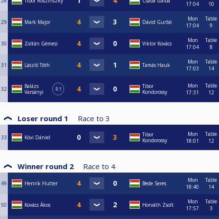
28
Tibor Roszinszky
Csaba Galba
17:04
10
Mon
Table
29
Mark Major
Dávid Gurbó
17:04
9
Mon
Table
30
Zoltán Gémesi
Viktor Kovács
17:04
8
Mon
Table
31
László Tóth
Tamás Hauk
17:03
14
Mon
Table
Balázs
Tibor
32
R1
Varsányi
Kondorossy
17:31
12
Loser round 1
Race to
3
Mon
Table
Tibor
33
Kövi Dániel
Kondorossy
18:01
12
Winner round 2
Race to
4
Mon
Table
49
Henrik Hutter
Bede Seres
18:40
14
Mon
Table
50
Kovács Ákos
Horváth Zsolt
17:57
3