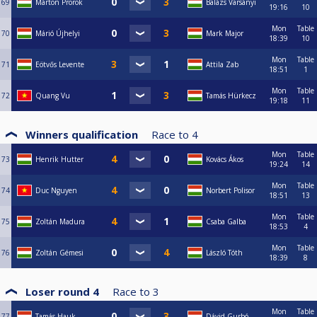
69
Márton Prorok
Balázs Varsányi
19:16
10
Mon
Table
70
Márió Újhelyi
Mark Major
18:39
10
Mon
Table
71
Eötvős Levente
Attila Zab
18:51
1
Mon
Table
72
Quang Vu
Tamás Hürkecz
19:18
11
Winners qualification
Race to
4
Mon
Table
73
Henrik Hutter
Kovács Ákos
19:24
14
Mon
Table
74
Duc Nguyen
Norbert Polisor
18:51
13
Mon
Table
75
Zoltán Madura
Csaba Galba
18:53
4
Mon
Table
76
Zoltán Gémesi
László Tóth
18:39
8
Loser round 4
Race to
3
Mon
Table
77
Tamás Hauk
Dávid Gurbó