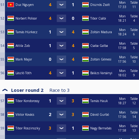
Mon
Table
51
Duc Nguyen
Disznós Zsolt
17:33
11
Mon
Table
52
Norbert Polisor
Tibor Csábi
18:21
4
Mon
Table
53
Tamás Hürkecz
Zoltán Madura
18:24
6
Mon
Table
54
Attila Zab
Csaba Galba
17:58
5
Mon
Table
55
Mark Major
Zoltán Gémesi
17:56
10
Mon
Table
56
László Tóth
Balázs Varsányi
18:02
9
Loser round 2
Race to
3
Mon
Table
57
Tibor Kondorossy
Tamás Hauk
18:27
12
Mon
Table
58
Viktor Kovács
Dávid Gurbó
17:56
14
Mon
Table
59
Tibor Roszinszky
Nagy Barnabás
17:58
13