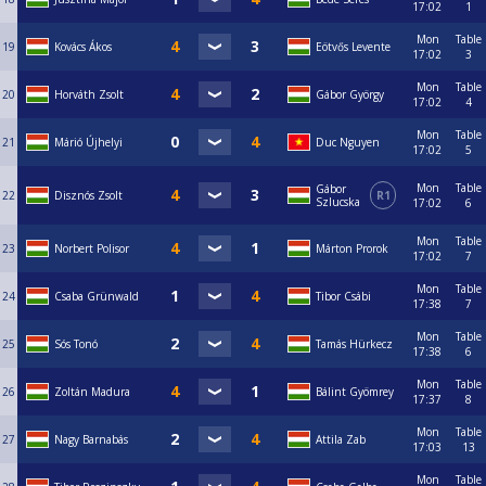
17:02
1
Mon
Table
19
Kovács Ákos
Eötvős Levente
17:02
3
Mon
Table
20
Horváth Zsolt
Gábor György
17:02
4
Mon
Table
21
Márió Újhelyi
Duc Nguyen
17:02
5
Mon
Table
Gábor
22
Disznós Zsolt
R1
Szlucska
17:02
6
Mon
Table
23
Norbert Polisor
Márton Prorok
17:02
7
Mon
Table
24
Csaba Grünwald
Tibor Csábi
17:38
7
Mon
Table
25
Sós Tonó
Tamás Hürkecz
17:38
6
Mon
Table
26
Zoltán Madura
Bálint Gyömrey
17:37
8
Mon
Table
27
Nagy Barnabás
Attila Zab
17:03
13
Mon
Table