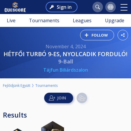
Sign in
Live
Tournaments
Leagues
Upgrade
FOLLOW
November 4, 2024
HÉTFŐI TURBÓ 9-ES, NYOLCADIK FORDULÓ!
9-Ball
Tájfun Biliárdszalon
Fejlődjünk Együtt
Tournaments
Results