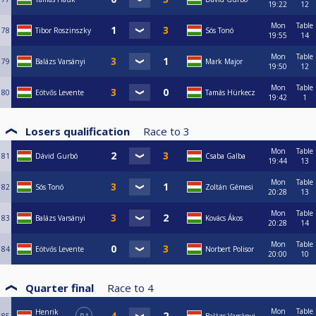
19:22
12
Mon
Table
78
Tibor Roszinszky
Sós Tonó
19:55
14
Mon
Table
79
Balázs Varsányi
Mark Major
19:50
12
Mon
Table
80
Eötvős Levente
Tamás Hürkecz
19:42
1
Losers qualification
Race to
3
Mon
Table
81
Dávid Gurbó
Csaba Galba
19:44
13
Mon
Table
82
Sós Tonó
Zoltán Gémesi
20:28
13
Mon
Table
83
Balázs Varsányi
Kovács Ákos
20:28
14
Mon
Table
84
Eötvős Levente
Norbert Polisor
20:00
10
Quarter final
Race to
4
Mon
Table
Henrik