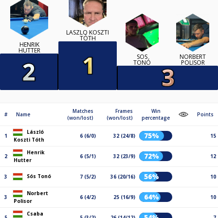
LÁSZLÓ KOSZTI
TÓTH
HENRIK
HUTTER
SÓS
NORBERT
TONÓ
POLISOR
Matches
Frames
Win
#
Name
Points
(won/lost)
(won/lost)
percentage
László
75%
1
6 (6/0)
32 (24/8)
15
Koszti Tóth
Henrik
72%
2
6 (5/1)
32 (23/9)
12
Hutter
56%
Sós Tonó
3
7 (5/2)
36 (20/16)
10
Norbert
64%
3
6 (4/2)
25 (16/9)
10
Polisor
Csaba
54%
5
5 (3/2)
26 (14/12)
7