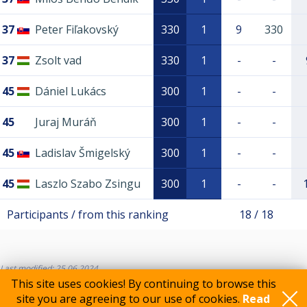
37
Peter Fiľakovský
330
1
9
330
37
Zsolt vad
330
1
-
-
45
Dániel Lukács
300
1
-
-
45
Juraj Muráň
300
1
-
-
45
Ladislav Šmigelský
300
1
-
-
45
Laszlo Szabo Zsingu
300
1
-
-
Participants / from this ranking
18 / 18
Last modified: 25.06.2024
This site uses cookies! By continuing to browse this
site you are agreeing to our use of cookies.
Read