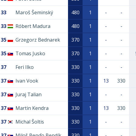
33
Maroš Šeminský
480
1
-
-
33
Róbert Madura
480
1
-
-
35
Grzegorz Bednarek
370
1
-
-
35
Tomas Jusko
370
1
-
-
37
Feri Ilko
330
1
-
-
37
Ivan Vook
330
1
13
330
37
Juraj Talian
330
1
-
-
37
Martin Kendra
330
1
13
330
37
Michal Šoltis
330
1
-
-
37
Miloš Benďo Bendík
330
1
-
-