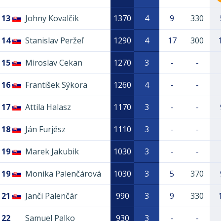
13
Johny Kovalčik
1370
4
9
330
14
Stanislav Peržeľ
1290
4
17
300
15
Miroslav Cekan
1270
3
-
-
16
František Sýkora
1260
4
-
-
17
Attila Halasz
1170
3
-
-
18
Ján Furjész
1110
3
-
-
19
Marek Jakubik
1030
3
-
-
19
Monika Palenčárová
1030
3
5
370
21
Janči Palenčár
990
3
9
330
22
Samuel Palko
930
3
-
-