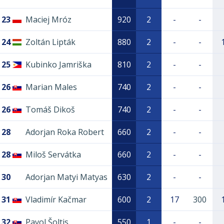
23
Maciej Mróz
920
2
-
-
24
Zoltán Lipták
880
2
-
-
25
Kubinko Jamriška
810
2
-
-
26
Marian Males
740
2
-
-
26
Tomáš Dikoš
740
2
-
-
28
Adorjan Roka Robert
660
2
-
-
28
Miloš Servátka
660
2
-
-
30
Adorjan Matyi Matyas
630
2
-
-
31
Vladimír Kačmar
600
2
17
300
32
Pavol Šoltis
550
1
-
-