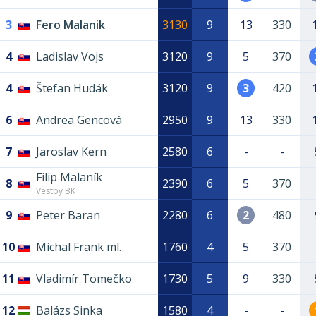
3
Fero Malanik
3130
9
13
330
4
Ladislav Vojs
3120
9
5
370
4
Štefan Hudák
3120
9
3
420
6
Andrea Gencová
2950
9
13
330
7
Jaroslav Kern
2580
6
-
-
Filip Malaník
8
2390
6
5
370
Vestby BK
9
Peter Baran
2280
6
2
480
10
Michal Frank ml.
1760
4
5
370
11
Vladimír Tomečko
1730
5
9
330
12
Balázs Sinka
1580
4
-
-