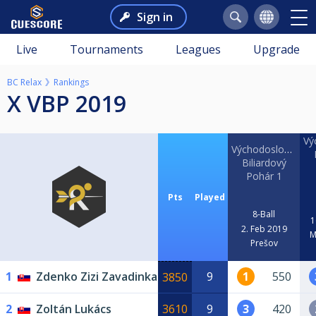
Sign in
Live
Tournaments
Leagues
Upgrade
BC Relax
Rankings
x VBP 2019
Vý
Východoslovenský
Biliardový
Pohár 1
Pts
Played
8-Ball
1
2. Feb 2019
M
Prešov
1
Zdenko Zizi Zavadinka
9
1
550
3850
2
Zoltán Lukács
3610
9
3
420