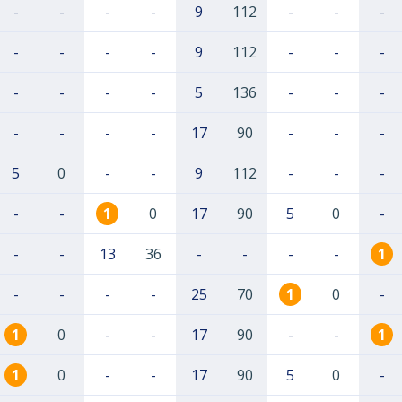
-
-
-
-
9
112
-
-
-
-
-
-
-
9
112
-
-
-
-
-
-
-
5
136
-
-
-
-
-
-
-
17
90
-
-
-
5
0
-
-
9
112
-
-
-
-
-
1
0
17
90
5
0
-
-
-
13
36
-
-
-
-
1
-
-
-
-
25
70
1
0
-
1
0
-
-
17
90
-
-
1
1
0
-
-
17
90
5
0
-