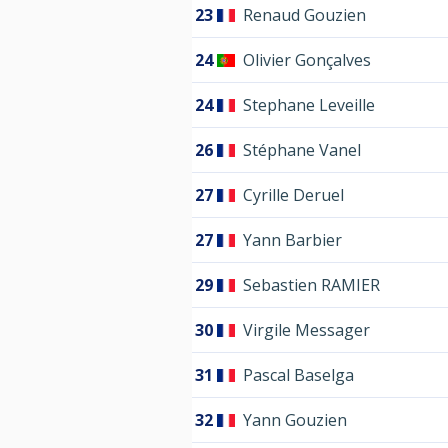
23
Renaud Gouzien
24
Olivier Gonçalves
24
Stephane Leveille
26
Stéphane Vanel
27
Cyrille Deruel
27
Yann Barbier
29
Sebastien RAMIER
30
Virgile Messager
31
Pascal Baselga
32
Yann Gouzien