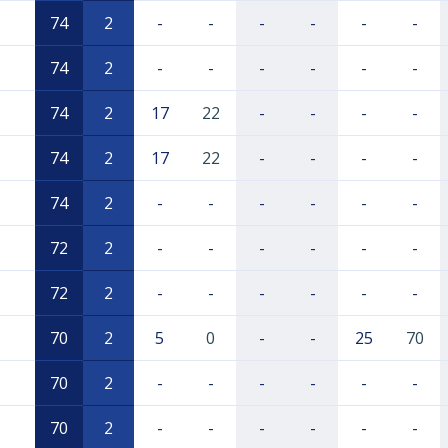
74
2
-
-
-
-
-
-
74
2
-
-
-
-
-
-
74
2
17
22
-
-
-
-
74
2
17
22
-
-
-
-
74
2
-
-
-
-
-
-
72
2
-
-
-
-
-
-
72
2
-
-
-
-
-
-
70
2
5
0
-
-
25
70
70
2
-
-
-
-
-
-
70
2
-
-
-
-
-
-