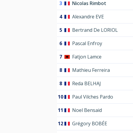
3
Nicolas Rimbot
4
Alexandre EVE
5
Bertrand De LORIOL
6
Pascal Enfroy
7
Fatjon Lamce
8
Mathieu Ferreira
8
Reda BELHAJ
10
Paul Vilches Pardo
11
Noel Bensaid
12
Grégory BOBÉE