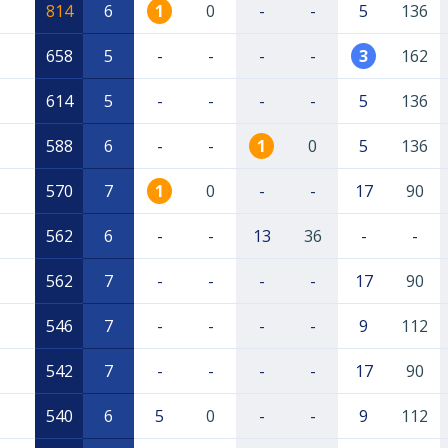
814
6
1
0
-
-
5
136
658
5
-
-
-
-
3
162
614
5
-
-
-
-
5
136
588
6
-
-
1
0
5
136
570
7
1
0
-
-
17
90
562
6
-
-
13
36
-
-
562
7
-
-
-
-
17
90
546
7
-
-
-
-
9
112
542
7
-
-
-
-
17
90
540
6
5
0
-
-
9
112