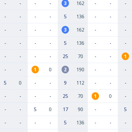
-
-
-
-
3
162
-
-
-
-
-
-
-
5
136
-
-
-
-
-
-
-
3
162
-
-
-
-
-
-
-
5
136
-
-
-
-
-
-
-
25
70
-
-
1
-
-
1
0
2
190
-
-
-
5
0
-
-
9
112
-
-
-
-
-
-
-
25
70
1
0
-
-
-
5
0
17
90
-
-
5
-
-
-
-
5
136
-
-
-