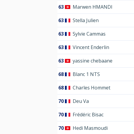
63
Marwen HMANDI
63
Stella Julien
63
Sylvie Cammas
63
Vincent Enderlin
63
yassine chebaane
68
Blanc 1 NTS
68
Charles Hommet
70
Deu Va
70
Frédéric Bisac
70
Hedi Masmoudi