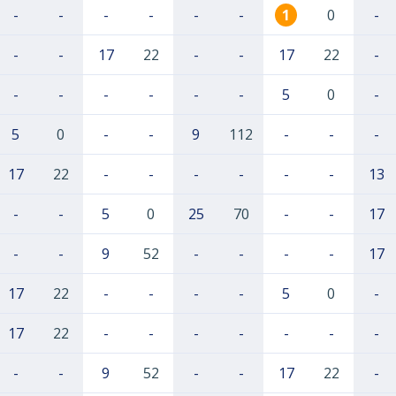
-
-
-
-
-
-
1
0
-
-
-
17
22
-
-
17
22
-
-
-
-
-
-
-
5
0
-
5
0
-
-
9
112
-
-
-
17
22
-
-
-
-
-
-
13
-
-
5
0
25
70
-
-
17
-
-
9
52
-
-
-
-
17
17
22
-
-
-
-
5
0
-
17
22
-
-
-
-
-
-
-
-
-
9
52
-
-
17
22
-