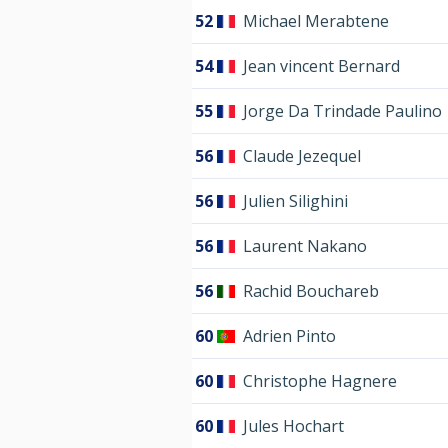
52
Michael Merabtene
54
Jean vincent Bernard
55
Jorge Da Trindade Paulino
56
Claude Jezequel
56
Julien Silighini
56
Laurent Nakano
56
Rachid Bouchareb
60
Adrien Pinto
60
Christophe Hagnere
60
Jules Hochart