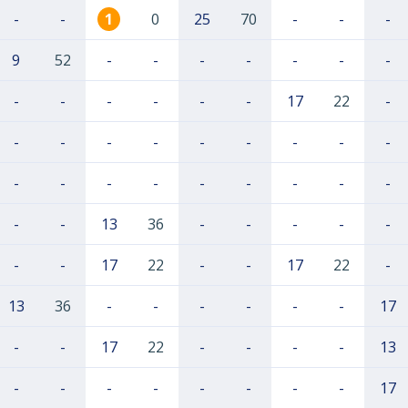
-
-
1
0
25
70
-
-
-
9
52
-
-
-
-
-
-
-
-
-
-
-
-
-
17
22
-
-
-
-
-
-
-
-
-
-
-
-
-
-
-
-
-
-
-
-
-
13
36
-
-
-
-
-
-
-
17
22
-
-
17
22
-
13
36
-
-
-
-
-
-
17
-
-
17
22
-
-
-
-
13
-
-
-
-
-
-
-
-
17