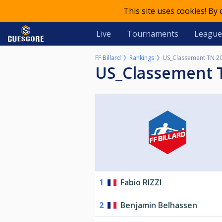
This site uses cookies! By
Live
Tournaments
League
FF Billard
Rankings
US_Classement TN 2
US_Classement 
1
Fabio RIZZI
2
Benjamin Belhassen