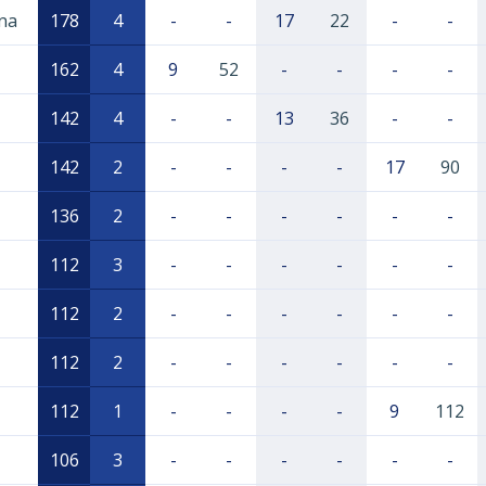
ina
178
4
-
-
17
22
-
-
162
4
9
52
-
-
-
-
142
4
-
-
13
36
-
-
142
2
-
-
-
-
17
90
136
2
-
-
-
-
-
-
112
3
-
-
-
-
-
-
112
2
-
-
-
-
-
-
112
2
-
-
-
-
-
-
112
1
-
-
-
-
9
112
106
3
-
-
-
-
-
-