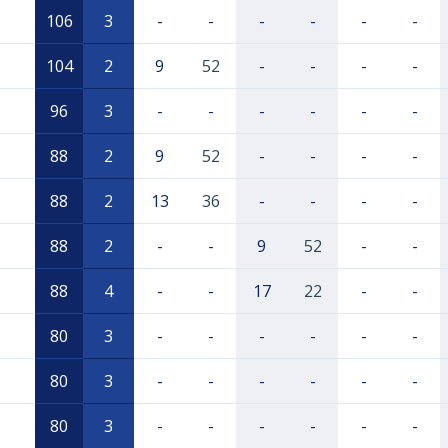
106
3
-
-
-
-
-
-
104
2
9
52
-
-
-
-
96
3
-
-
-
-
-
-
88
2
9
52
-
-
-
-
88
2
13
36
-
-
-
-
88
2
-
-
9
52
-
-
88
4
-
-
17
22
-
-
80
3
-
-
-
-
-
-
80
3
-
-
-
-
-
-
80
3
-
-
-
-
-
-