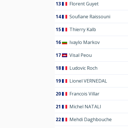
13
Florent Guyet
14
Soufiane Raissouni
15
Thierry Kalb
16
Ivaylo Markov
17
Visal Peou
18
Ludovic Roch
19
Lionel VERNEDAL
20
Francois Villar
21
Michel NATALI
22
Mehdi Daghbouche