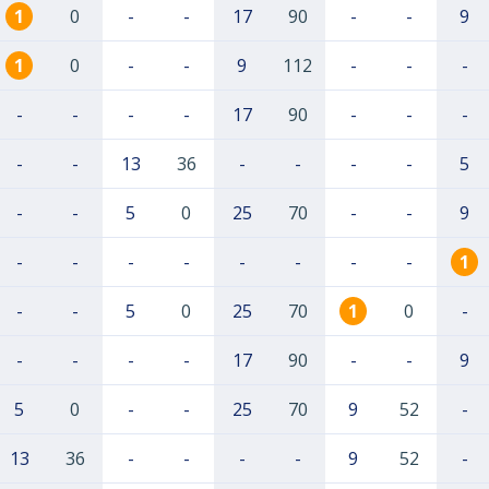
1
0
-
-
17
90
-
-
9
1
0
-
-
9
112
-
-
-
-
-
-
-
17
90
-
-
-
-
-
13
36
-
-
-
-
5
-
-
5
0
25
70
-
-
9
-
-
-
-
-
-
-
-
1
-
-
5
0
25
70
1
0
-
-
-
-
-
17
90
-
-
9
5
0
-
-
25
70
9
52
-
13
36
-
-
-
-
9
52
-