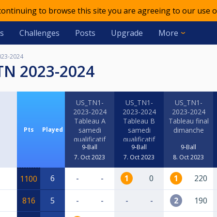
 continuing to browse this site you are agreeing to our use o
s
Challenges
Posts
Upgrade
More
023-2024
TN 2023-2024
US_TN1-
US_TN1-
US_TN1-
2023-2024
2023-2024
2023-2024
Tableau A
Tableau B
Tableau final
Pts
Played
samedi
samedi
dimanche
qualificatif
qualificatif
9-Ball
9-Ball
9-Ball
7. Oct 2023
7. Oct 2023
8. Oct 2023
6
-
-
1
0
1
220
1100
816
5
-
-
-
-
2
190