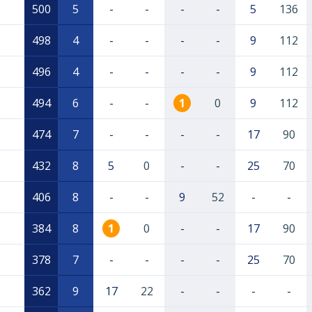
500
5
-
-
-
-
5
136
498
4
-
-
-
-
9
112
496
4
-
-
-
-
9
112
494
6
-
-
1
0
9
112
474
7
-
-
-
-
17
90
432
8
5
0
-
-
25
70
406
8
-
-
9
52
-
-
384
8
1
0
-
-
17
90
378
7
-
-
-
-
25
70
362
9
17
22
-
-
-
-