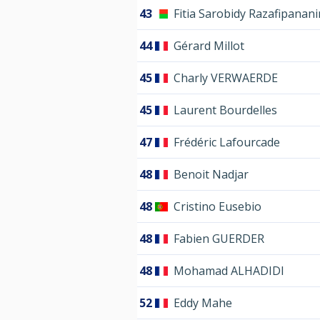
43
Fitia Sarobidy Razafipanan
44
Gérard Millot
45
Charly VERWAERDE
45
Laurent Bourdelles
47
Frédéric Lafourcade
48
Benoit Nadjar
48
Cristino Eusebio
48
Fabien GUERDER
48
Mohamad ALHADIDI
52
Eddy Mahe