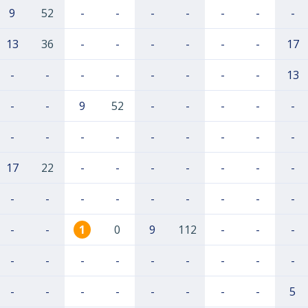
9
52
-
-
-
-
-
-
-
13
36
-
-
-
-
-
-
17
-
-
-
-
-
-
-
-
13
-
-
9
52
-
-
-
-
-
-
-
-
-
-
-
-
-
-
17
22
-
-
-
-
-
-
-
-
-
-
-
-
-
-
-
-
-
-
1
0
9
112
-
-
-
-
-
-
-
-
-
-
-
-
-
-
-
-
-
-
-
-
5