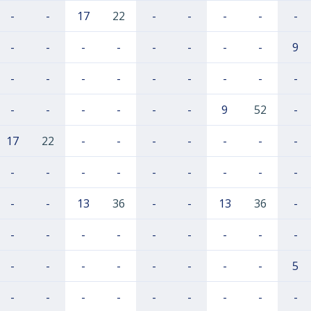
-
-
17
22
-
-
-
-
-
-
-
-
-
-
-
-
-
9
-
-
-
-
-
-
-
-
-
-
-
-
-
-
-
9
52
-
17
22
-
-
-
-
-
-
-
-
-
-
-
-
-
-
-
-
-
-
13
36
-
-
13
36
-
-
-
-
-
-
-
-
-
-
-
-
-
-
-
-
-
-
5
-
-
-
-
-
-
-
-
-