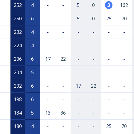
252
4
-
-
5
0
3
162
250
6
-
-
5
0
25
70
232
4
-
-
-
-
-
-
224
4
-
-
-
-
-
-
206
6
17
22
-
-
-
-
204
5
-
-
-
-
-
-
202
6
-
-
17
22
-
-
198
6
-
-
-
-
-
-
184
5
13
36
-
-
-
-
180
4
-
-
-
-
25
70