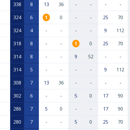
338
8
13
36
-
-
-
-
324
6
1
0
-
-
25
70
324
4
-
-
-
-
9
112
318
8
-
-
1
0
25
70
314
8
-
-
9
52
-
-
314
5
-
-
-
-
9
112
308
7
13
36
-
-
-
-
302
6
-
-
5
0
17
90
286
7
5
0
-
-
17
90
280
7
-
-
5
0
25
70