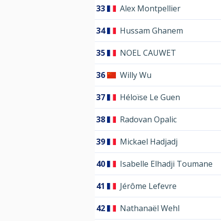
33
Alex Montpellier
34
Hussam Ghanem
35
NOEL CAUWET
36
Willy Wu
37
Héloïse Le Guen
38
Radovan Opalic
39
Mickael Hadjadj
40
Isabelle Elhadji Toumane
41
Jérôme Lefevre
42
Nathanaël Wehl