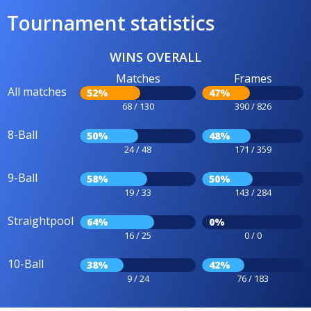
Tournament statistics
WINS OVERALL
Matches
Frames
All matches
52%
47%
68 / 130
390 / 826
8-Ball
50%
48%
24 / 48
171 / 359
9-Ball
58%
50%
19 / 33
143 / 284
Straightpool
64%
0%
16 / 25
0 / 0
10-Ball
38%
42%
9 / 24
76 / 183