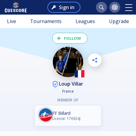
Sign in
Live
Tournaments
Leagues
Upgrade
FOLLOW
Loup Villar
France
MEMBER OF
FF Billard
License: 176924J