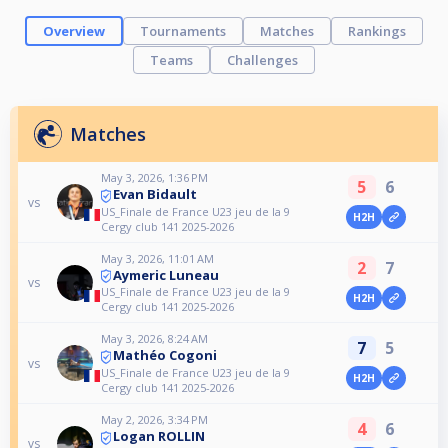
Overview
Tournaments
Matches
Rankings
Teams
Challenges
Matches
May 3, 2026, 1:36 PM
5
6
Evan Bidault
vs
US_Finale de France U23 jeu de la 9
H2H
Cergy club 141 2025-2026
May 3, 2026, 11:01 AM
2
7
Aymeric Luneau
vs
US_Finale de France U23 jeu de la 9
H2H
Cergy club 141 2025-2026
May 3, 2026, 8:24 AM
7
5
Mathéo Cogoni
vs
US_Finale de France U23 jeu de la 9
H2H
Cergy club 141 2025-2026
May 2, 2026, 3:34 PM
4
6
Logan ROLLIN
vs