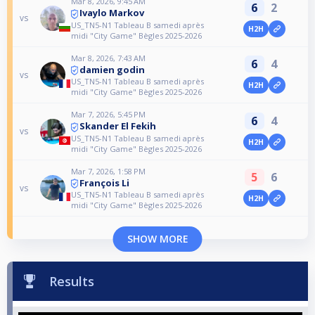
Mar 8, 2026, 9:45 AM
6
2
Ivaylo Markov
vs
US_TN5-N1 Tableau B samedi après
H2H
midi "City Game" Bègles 2025-2026
Mar 8, 2026, 7:43 AM
6
4
damien godin
vs
US_TN5-N1 Tableau B samedi après
H2H
midi "City Game" Bègles 2025-2026
Mar 7, 2026, 5:45 PM
6
4
Skander El Fekih
vs
US_TN5-N1 Tableau B samedi après
H2H
midi "City Game" Bègles 2025-2026
Mar 7, 2026, 1:58 PM
5
6
François Li
vs
US_TN5-N1 Tableau B samedi après
H2H
midi "City Game" Bègles 2025-2026
SHOW MORE
Results