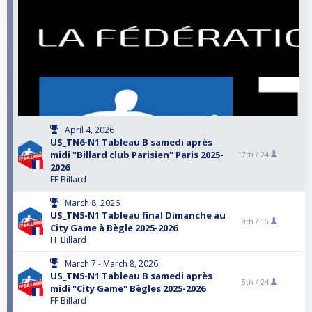
April 4, 2026
US_TN6-N1 Tableau B samedi après
midi "Billard club Parisien" Paris 2025-
17th /
24
2026
FF Billard
March 8, 2026
US_TN5-N1 Tableau final Dimanche au
9th /
16
City Game à Bègle 2025-2026
FF Billard
March 7 - March 8, 2026
US_TN5-N1 Tableau B samedi après
5th /
24
midi "City Game" Bègles 2025-2026
FF Billard