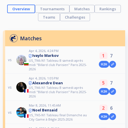
Overview
Tournaments
Matches
Rankings
Teams
Challenges
Matches
Apr 4, 2026, 4:24 PM
1
7
Ivaylo Markov
vs
US_TN6-N1 Tableau B samedi après
H2H
midi "Billard club Parisien" Paris 2025-
2026
Apr 4, 2026, 1:05 PM
5
7
Alexandre Dean
vs
US_TN6-N1 Tableau B samedi après
H2H
midi "Billard club Parisien" Paris 2025-
2026
Mar 8, 2026, 11:45 AM
2
6
Noel Bensaid
vs
US_TN5-N1 Tableau final Dimanche au
H2H
City Game à Bègle 2025-2026