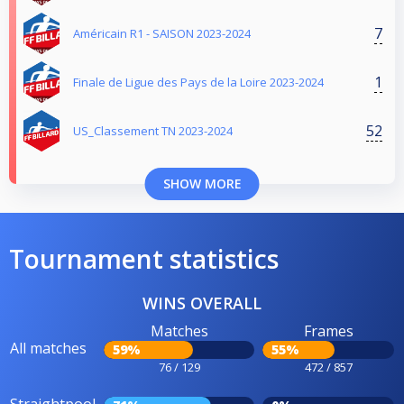
7
Américain R1 - SAISON 2023-2024
1
Finale de Ligue des Pays de la Loire 2023-2024
52
US_Classement TN 2023-2024
SHOW MORE
Tournament statistics
WINS OVERALL
Matches
Frames
All matches
59%
55%
76 / 129
472 / 857