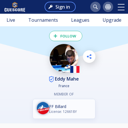
Sign in
Live
Tournaments
Leagues
Upgrade
FOLLOW
Eddy Mahe
France
MEMBER OF
FF Billard
License: 126618Y