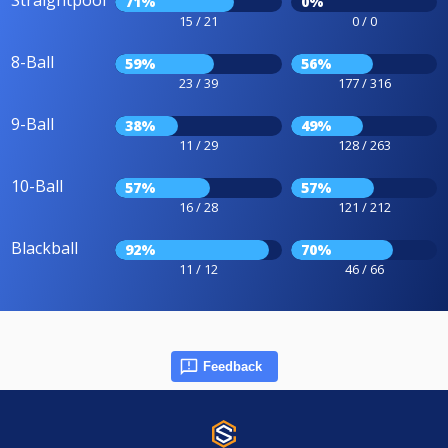
Straightpool
71%
0%
15 / 21
0 / 0
8-Ball
59%
56%
23 / 39
177 / 316
9-Ball
38%
49%
11 / 29
128 / 263
10-Ball
57%
57%
16 / 28
121 / 212
Blackball
92%
70%
11 / 12
46 / 66
Feedback