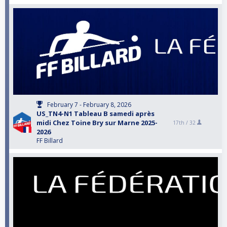
February 7 - February 8, 2026
US_TN4-N1 Tableau B samedi après
midi Chez Toine Bry sur Marne 2025-
17th /
32
2026
FF Billard