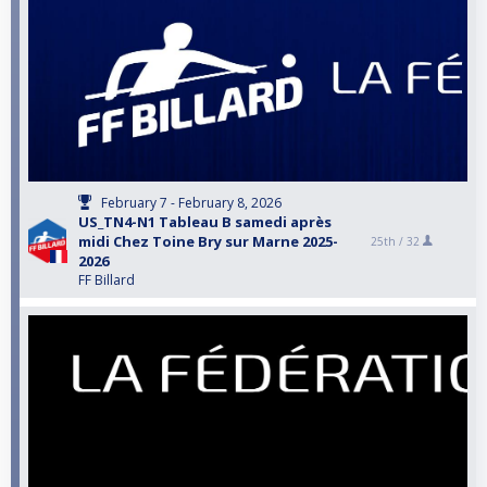
February 7 - February 8, 2026
US_TN4-N1 Tableau B samedi après
midi Chez Toine Bry sur Marne 2025-
25th /
32
2026
FF Billard