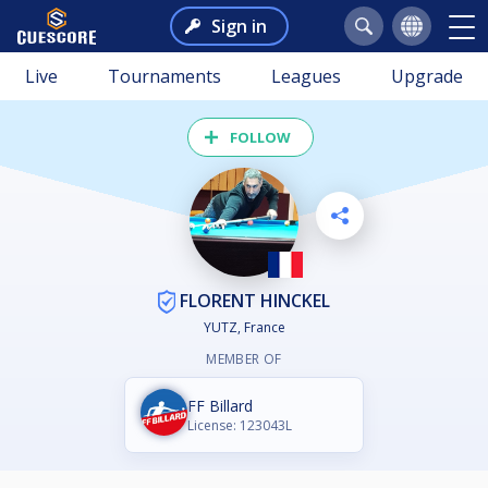
Sign in
Live
Tournaments
Leagues
Upgrade
FOLLOW
FLORENT HINCKEL
YUTZ, France
MEMBER OF
FF Billard
License: 123043L