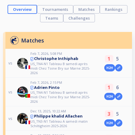
Overview
Tournaments
Matches
Rankings
Teams
Challenges
Matches
Feb 7, 2026, 5:08 PM
1
5
Christophe Inthiphab
vs
US_TN4-N1 Tableau B samedi après
H2H
midi Chez Toine Bry sur Marne 2025-
2026
Feb 7, 2026, 2:15 PM
1
6
Adrien Pinto
vs
US_TN4-N1 Tableau B samedi après
H2H
midi Chez Toine Bry sur Marne 2025-
2026
Dec 13, 2025, 10:22 AM
3
5
Philippe khalid Allachen
vs
US_TN3-N1 Tableau A samedi matin
H2H
Schiltigheim 2025-2026