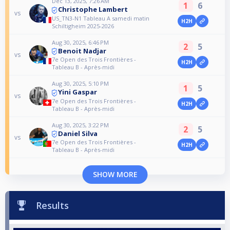
Dec 13, 2025, 7:26 AM
1
6
Christophe Lambert
vs
US_TN3-N1 Tableau A samedi matin
H2H
Schiltigheim 2025-2026
Aug 30, 2025, 6:46 PM
2
5
Benoit Nadjar
vs
7e Open des Trois Frontières -
H2H
Tableau B - Après-midi
Aug 30, 2025, 5:10 PM
1
5
Yini Gaspar
vs
7e Open des Trois Frontières -
H2H
Tableau B - Après-midi
Aug 30, 2025, 3:22 PM
2
5
Daniel Silva
vs
7e Open des Trois Frontières -
H2H
Tableau B - Après-midi
SHOW MORE
Results