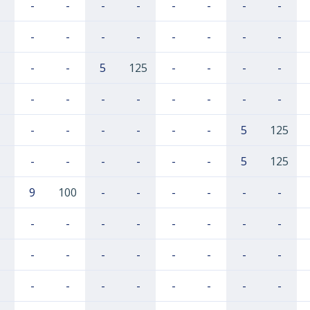
-
-
-
-
-
-
-
-
-
-
-
-
-
-
-
-
-
-
5
125
-
-
-
-
-
-
-
-
-
-
-
-
-
-
-
-
-
-
5
125
-
-
-
-
-
-
5
125
9
100
-
-
-
-
-
-
-
-
-
-
-
-
-
-
-
-
-
-
-
-
-
-
-
-
-
-
-
-
-
-