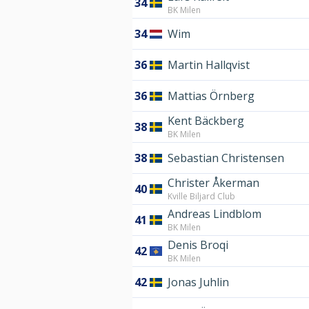
34
BK Milen
34
Wim
36
Martin Hallqvist
36
Mattias Örnberg
Kent Bäckberg
38
BK Milen
38
Sebastian Christensen
Christer Åkerman
40
Kville Biljard Club
Andreas Lindblom
41
BK Milen
Denis Broqi
42
BK Milen
42
Jonas Juhlin