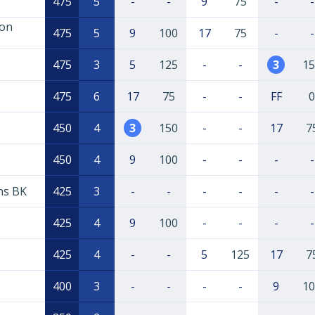
475
5
-
-
9
75
-
-
zon
475
5
9
100
17
75
-
-
475
3
5
125
-
-
3
15
475
6
17
75
-
-
FF
0
450
4
3
150
-
-
17
7
450
4
9
100
-
-
-
-
ns BK
425
3
-
-
-
-
-
-
425
4
9
100
-
-
-
-
425
4
-
-
5
125
17
7
400
3
-
-
-
-
9
10