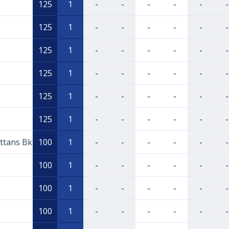
125
1
-
-
-
-
-
-
125
1
-
-
-
-
-
-
125
1
-
-
-
-
-
-
125
1
-
-
-
-
-
-
125
1
-
-
-
-
-
-
125
1
-
-
-
-
-
-
ättans Bk
100
1
-
-
-
-
-
-
100
1
-
-
-
-
-
-
100
1
-
-
-
-
-
-
100
1
-
-
-
-
-
-