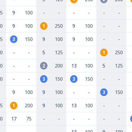
5
9
100
-
-
-
-
-
-
0
9
100
1
250
9
100
-
-
5
3
150
9
100
9
100
-
-
0
-
-
5
125
-
-
1
250
0
-
-
2
200
13
100
5
125
0
-
-
3
150
3
150
-
-
9
100
9
100
-
-
3
150
5
1
200
9
100
13
100
-
-
0
17
75
-
-
-
-
-
-