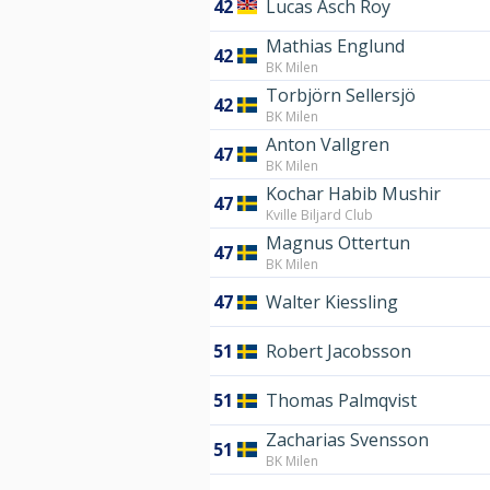
42
Lucas Äsch Roy
Mathias Englund
42
BK Milen
Torbjörn Sellersjö
42
BK Milen
Anton Vallgren
47
BK Milen
Kochar Habib Mushir
47
Kville Biljard Club
Magnus Ottertun
47
BK Milen
47
Walter Kiessling
51
Robert Jacobsson
51
Thomas Palmqvist
Zacharias Svensson
51
BK Milen