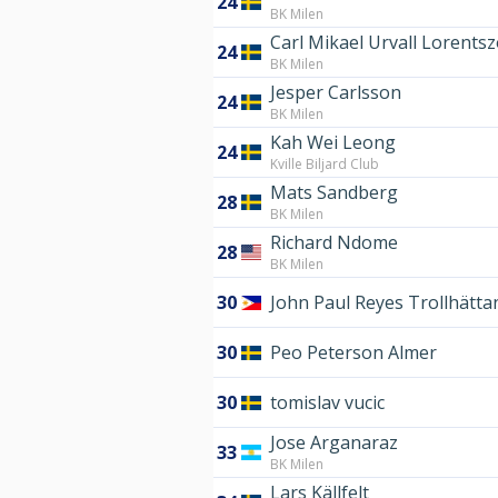
24
BK Milen
Carl Mikael Urvall Lorents
24
BK Milen
Jesper Carlsson
24
BK Milen
Kah Wei Leong
24
Kville Biljard Club
Mats Sandberg
28
BK Milen
Richard Ndome
28
BK Milen
30
John Paul Reyes Trollhätta
30
Peo Peterson Almer
30
tomislav vucic
Jose Arganaraz
33
BK Milen
Lars Källfelt