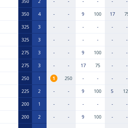
350
2
-
-
-
-
-
-
350
4
-
-
9
100
17
7
325
3
-
-
-
-
-
-
325
3
-
-
-
-
-
-
275
3
-
-
9
100
-
-
275
3
-
-
17
75
-
-
250
1
1
250
-
-
-
-
225
2
-
-
9
100
5
12
200
1
-
-
-
-
-
-
200
2
-
-
9
100
-
-