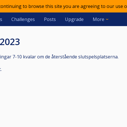
 continuing to browse this site you are agreeing to our use o
s
Challenges
Posts
Upgrade
More
 2023
ceringar 7-10 kvalar om de återstående slutspelsplatserna.
.