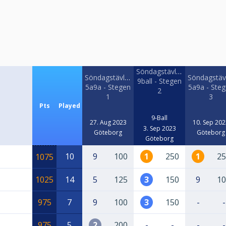
Söndagstävling
Söndagstävling
Söndagstäv
9ball - Stegen
5a9a - Stegen
5a9a - Ste
2
1
3
Pts
Played
9-Ball
27. Aug 2023
10. Sep 202
3. Sep 2023
Göteborg
Göteborg
Göteborg
10
9
100
1
250
1
25
1075
1025
14
5
125
3
150
9
10
975
7
9
100
3
150
-
-
975
5
2
200
-
-
-
-