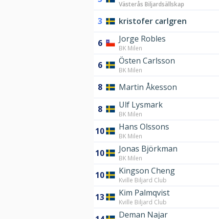
Västerås Biljardsällskap
3
kristofer carlgren
Jorge Robles
6
BK Milen
Östen Carlsson
6
BK Milen
8
Martin Åkesson
Ulf Lysmark
8
BK Milen
Hans Olssons
10
BK Milen
Jonas Björkman
10
BK Milen
Kingson Cheng
10
Kville Biljard Club
Kim Palmqvist
13
Kville Biljard Club
Deman Najar