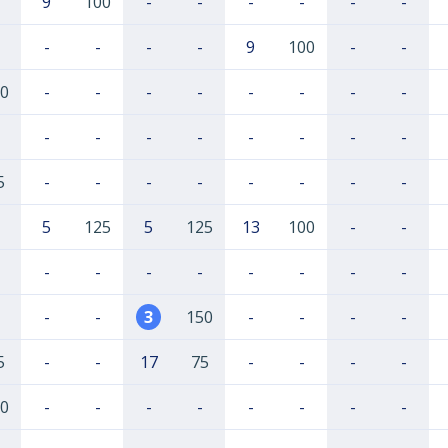
9
100
-
-
-
-
-
-
-
-
-
-
9
100
-
-
0
-
-
-
-
-
-
-
-
-
-
-
-
-
-
-
-
5
-
-
-
-
-
-
-
-
5
125
5
125
13
100
-
-
-
-
-
-
-
-
-
-
-
-
3
150
-
-
-
-
5
-
-
17
75
-
-
-
-
0
-
-
-
-
-
-
-
-