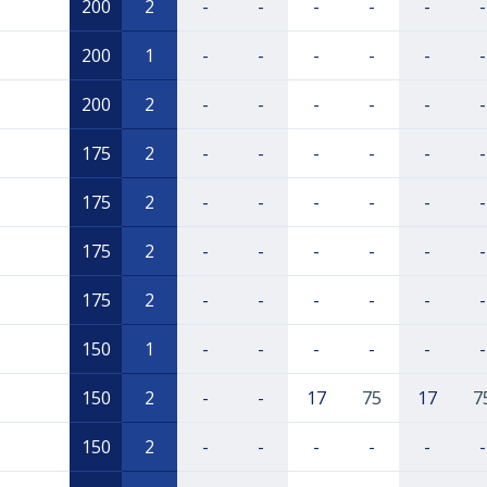
200
2
-
-
-
-
-
-
200
1
-
-
-
-
-
-
200
2
-
-
-
-
-
-
175
2
-
-
-
-
-
-
175
2
-
-
-
-
-
-
175
2
-
-
-
-
-
-
175
2
-
-
-
-
-
-
150
1
-
-
-
-
-
-
150
2
-
-
17
75
17
7
150
2
-
-
-
-
-
-