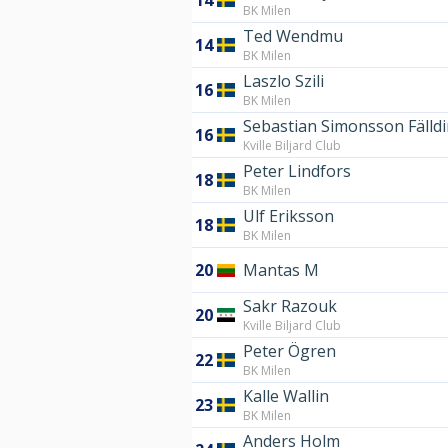
14
BK Milen
Ted Wendmu
14
BK Milen
Laszlo Szili
16
BK Milen
Sebastian Simonsson Fälld
16
Kville Biljard Club
Peter Lindfors
18
BK Milen
Ulf Eriksson
18
BK Milen
20
Mantas M
Sakr Razouk
20
Kville Biljard Club
Peter Ögren
22
BK Milen
Kalle Wallin
23
BK Milen
Anders Holm