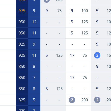
975
9
9
75
9
100
5
12
950
12
-
-
5
125
9
10
950
11
-
-
5
125
5
12
925
9
-
-
-
-
9
10
925
11
5
125
17
75
3
15
850
8
-
-
-
-
9
10
850
7
-
-
17
75
-
-
850
8
5
125
-
-
5
12
825
5
-
-
2
200
2
20