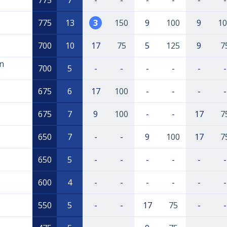
775
7
-
-
-
-
-
-
775
13
3
150
9
100
9
10
700
10
17
75
5
125
9
7
in
700
5
-
-
-
-
-
-
675
6
17
100
-
-
-
-
675
7
9
100
-
-
17
7
650
7
-
-
9
100
17
7
650
5
-
-
-
-
-
-
600
4
-
-
-
-
-
-
550
5
-
-
17
75
-
-