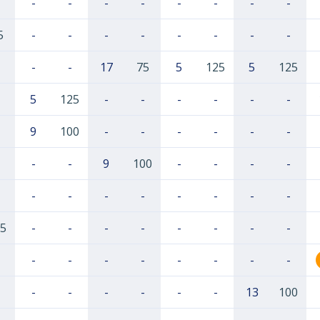
-
-
-
-
-
-
-
-
5
-
-
-
-
-
-
-
-
-
-
17
75
5
125
5
125
5
125
-
-
-
-
-
-
9
100
-
-
-
-
-
-
-
-
9
100
-
-
-
-
-
-
-
-
-
-
-
-
5
-
-
-
-
-
-
-
-
-
-
-
-
-
-
-
-
-
-
-
-
-
-
13
100