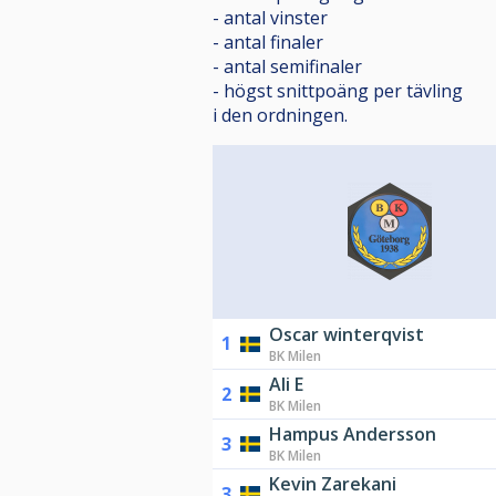
- antal vinster
- antal finaler
- antal semifinaler
- högst snittpoäng per tävling
i den ordningen.
Oscar winterqvist
1
BK Milen
Ali E
2
BK Milen
Hampus Andersson
3
BK Milen
Kevin Zarekani
3