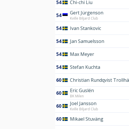
54
Chi-chi Liu
Gert Jürgenson
54
Kville Biljard Club
54
Ivan Stankovic
54
Jan Samuelsson
54
Max Meyer
54
Stefan Kuchta
60
Christian Rundqvist Trollh
Eric Guslén
60
BK Milen
Joel Jansson
60
Kville Biljard Club
60
Mikael Stuväng