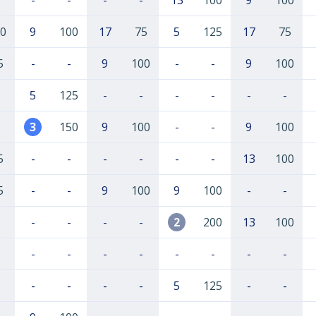
-
-
-
-
13
100
9
100
0
9
100
17
75
5
125
17
75
5
-
-
9
100
-
-
9
100
5
125
-
-
-
-
-
-
3
150
9
100
-
-
9
100
5
-
-
-
-
-
-
13
100
5
-
-
9
100
9
100
-
-
-
-
-
-
2
200
13
100
-
-
-
-
-
-
-
-
-
-
-
-
5
125
-
-