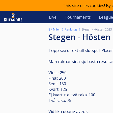
This site uses cookies! By
Live
Tournaments
League
BK Milen
Rankings
Stegen - Hösten 2023
Stegen - Hösten
Topp sex direkt till slutspel. Pla
Man räknar sina sju bästa resultat
Vinst: 250
Final: 200
Semi: 150
Kvart: 125
Ej kvart + ej två raka: 100
Två raka: 75
Vid lika poäng avgör: