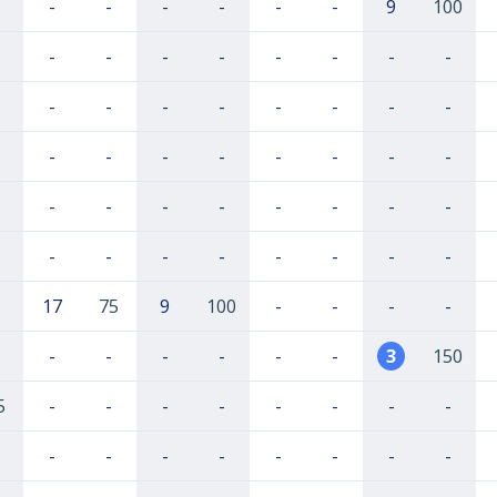
-
-
-
-
-
-
9
100
-
-
-
-
-
-
-
-
-
-
-
-
-
-
-
-
-
-
-
-
-
-
-
-
-
-
-
-
-
-
-
-
-
-
-
-
-
-
-
-
17
75
9
100
-
-
-
-
-
-
-
-
-
-
3
150
5
-
-
-
-
-
-
-
-
-
-
-
-
-
-
-
-