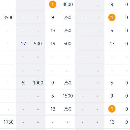
-
-
-
1
4000
-
-
9
0
3500
-
-
9
750
-
-
1
0
-
-
-
13
750
-
-
5
0
-
17
500
19
500
-
-
13
0
-
-
-
-
-
-
-
-
-
-
-
-
-
-
-
-
-
-
-
5
1000
9
750
-
-
5
0
-
-
-
5
1500
-
-
9
0
-
-
-
13
750
-
-
1
0
1750
-
-
-
-
-
-
13
0