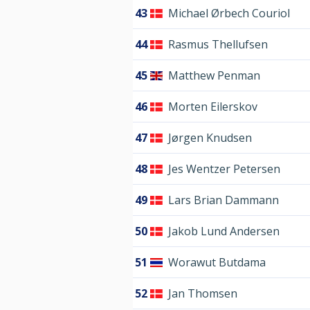
43
Michael Ørbech Couriol
44
Rasmus Thellufsen
45
Matthew Penman
46
Morten Eilerskov
47
Jørgen Knudsen
48
Jes Wentzer Petersen
49
Lars Brian Dammann
50
Jakob Lund Andersen
51
Worawut Butdama
52
Jan Thomsen