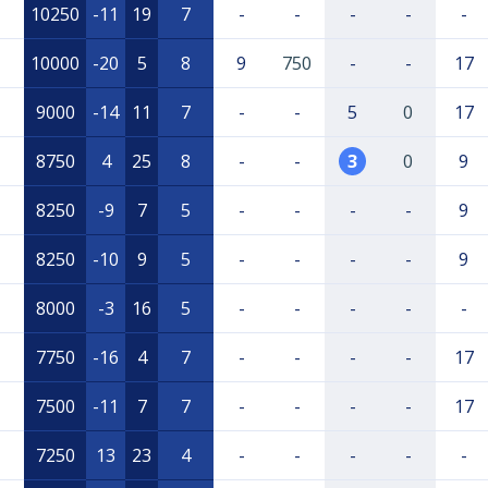
10250
-11
19
7
-
-
-
-
-
10000
-20
5
8
9
750
-
-
17
9000
-14
11
7
-
-
5
0
17
8750
4
25
8
-
-
3
0
9
8250
-9
7
5
-
-
-
-
9
8250
-10
9
5
-
-
-
-
9
8000
-3
16
5
-
-
-
-
-
7750
-16
4
7
-
-
-
-
17
7500
-11
7
7
-
-
-
-
17
7250
13
23
4
-
-
-
-
-