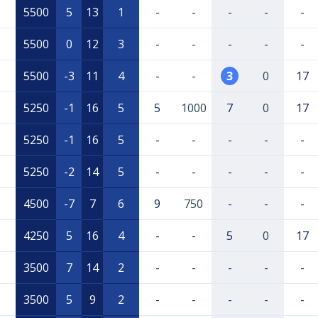
5500
5
13
1
-
-
-
-
-
5500
0
12
3
-
-
-
-
-
5500
-3
11
4
-
-
3
0
17
5250
-1
16
5
5
1000
7
0
17
5250
-1
16
5
-
-
-
-
-
5250
-2
14
5
-
-
-
-
-
4500
-7
7
6
9
750
-
-
-
4250
5
16
4
-
-
5
0
17
3500
7
14
2
-
-
-
-
-
3500
5
9
2
-
-
-
-
-