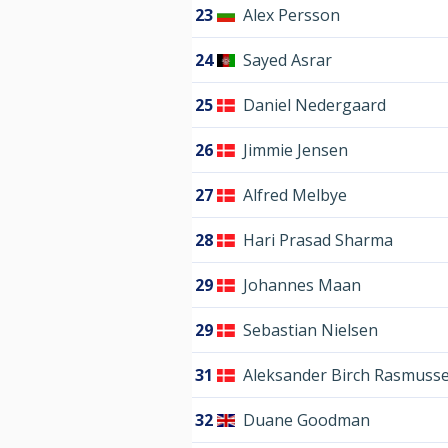
23
Alex Persson
24
Sayed Asrar
25
Daniel Nedergaard
26
Jimmie Jensen
27
Alfred Melbye
28
Hari Prasad Sharma
29
Johannes Maan
29
Sebastian Nielsen
31
Aleksander Birch Rasmuss
32
Duane Goodman