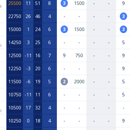
25500
11
51
8
3
1500
-
-
9
b
22750
26
46
4
-
-
-
-
3
15000
1
24
6
3
1500
-
-
3
14250
3
25
6
-
-
-
-
5
bb
12500
-11
16
7
9
750
-
-
9
12250
-3
20
6
-
-
-
-
9
11500
-6
19
5
2
2000
-
-
5
10750
-11
11
6
-
-
-
-
5
10500
17
32
4
-
-
-
-
-
bb
10250
0
18
4
-
-
-
-
9