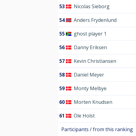
53
Nicolas Sieborg
54
Anders Frydenlund
55
ghost player 1
56
Danny Eriksen
57
Kevin Christiansen
58
Daniel Meyer
59
Monty Melbye
60
Morten Knudsen
61
Ole Holst
Participants / from this ranking