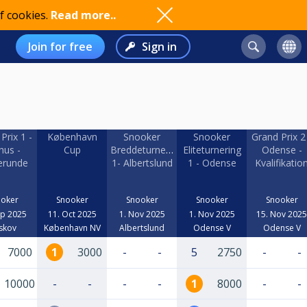
f cookies.
Read more..
Join for free
Sign in
Prix 1 -
København
Snooker
Snooker
Grand Prix 2
hus -
Cup
Breddeturnering
Eliteturnering
Odense -
erunde
1- Albertslund
1 - Odense
Kvalifikatio
oker
Snooker
Snooker
Snooker
Snooker
ep 2025
11. Oct 2025
1. Nov 2025
1. Nov 2025
15. Nov 2025
skov
København NV
Albertslund
Odense V
Odense V
7000
1
3000
-
-
5
2750
-
-
10000
-
-
-
-
1
8000
-
-