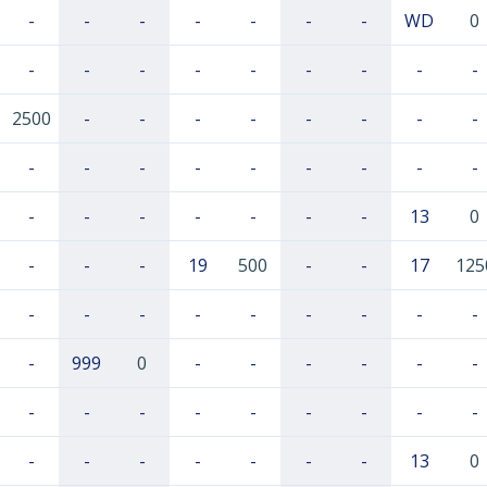
-
-
-
-
-
-
-
WD
0
-
-
-
-
-
-
-
-
-
2500
-
-
-
-
-
-
-
-
-
-
-
-
-
-
-
-
-
-
-
-
-
-
-
-
13
0
-
-
-
19
500
-
-
17
125
-
-
-
-
-
-
-
-
-
-
999
0
-
-
-
-
-
-
-
-
-
-
-
-
-
-
-
-
-
-
-
-
-
-
13
0