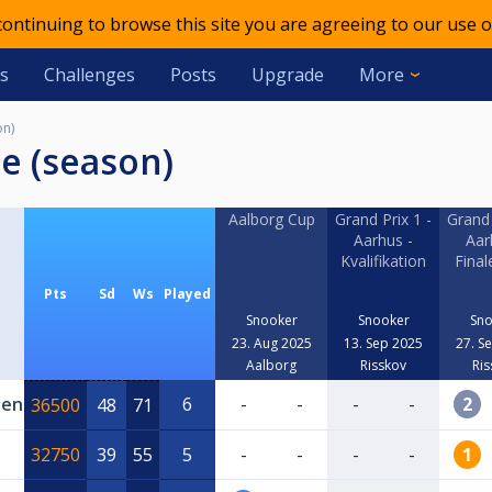
 continuing to browse this site you are agreeing to our use o
s
Challenges
Posts
Upgrade
More
on)
te (season)
Aalborg Cup
Grand Prix 1 -
Grand 
Aarhus -
Aar
Kvalifikation
Final
Pts
Sd
Ws
Played
Snooker
Snooker
Sno
23. Aug 2025
13. Sep 2025
27. S
Aalborg
Risskov
Ris
sen
6
-
-
-
-
2
36500
48
71
32750
39
55
5
-
-
-
-
1