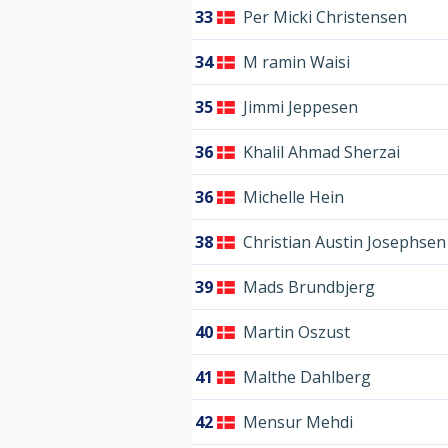
33
Per Micki Christensen
34
M ramin Waisi
35
Jimmi Jeppesen
36
Khalil Ahmad Sherzai
36
Michelle Hein
38
Christian Austin Josephsen
39
Mads Brundbjerg
40
Martin Oszust
41
Malthe Dahlberg
42
Mensur Mehdi