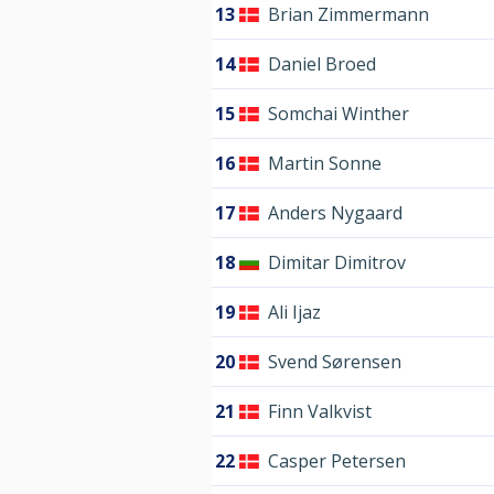
13
Brian Zimmermann
14
Daniel Broed
15
Somchai Winther
16
Martin Sonne
17
Anders Nygaard
18
Dimitar Dimitrov
19
Ali Ijaz
20
Svend Sørensen
21
Finn Valkvist
22
Casper Petersen