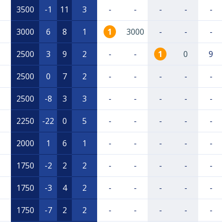
3500
-1
11
3
-
-
-
-
-
3000
6
8
1
1
3000
-
-
-
2500
3
9
2
-
-
1
0
9
2500
0
7
2
-
-
-
-
-
2500
-8
3
3
-
-
-
-
-
2250
-22
0
5
-
-
-
-
-
2000
1
6
1
-
-
-
-
-
1750
-2
2
2
-
-
-
-
-
1750
-3
4
2
-
-
-
-
-
1750
-7
2
2
-
-
-
-
-