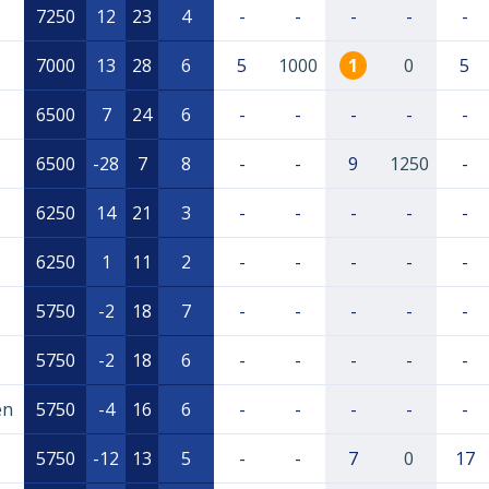
7250
12
23
4
-
-
-
-
-
7000
13
28
6
5
1000
1
0
5
6500
7
24
6
-
-
-
-
-
6500
-28
7
8
-
-
9
1250
-
6250
14
21
3
-
-
-
-
-
6250
1
11
2
-
-
-
-
-
5750
-2
18
7
-
-
-
-
-
5750
-2
18
6
-
-
-
-
-
en
5750
-4
16
6
-
-
-
-
-
5750
-12
13
5
-
-
7
0
17