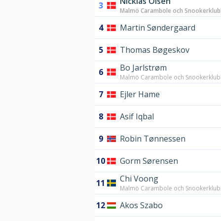
Nicklas Olsen
3
Malmö Carambole och Snookerklub
4
Martin Søndergaard
5
Thomas Bøgeskov
Bo Jarlstrøm
6
Malmö Carambole och Snookerklu
7
Ejler Hame
8
Asif Iqbal
9
Robin Tønnessen
10
Gorm Sørensen
Chi Voong
11
Malmö Carambole och Snookerklu
12
Akos Szabo