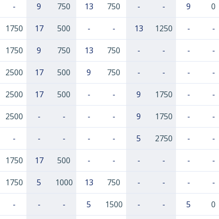
-
9
750
13
750
-
-
9
0
1750
17
500
-
-
13
1250
-
-
1750
9
750
13
750
-
-
-
-
2500
17
500
9
750
-
-
-
-
2500
17
500
-
-
9
1750
-
-
2500
-
-
-
-
9
1750
-
-
-
-
-
-
-
5
2750
-
-
1750
17
500
-
-
-
-
-
-
1750
5
1000
13
750
-
-
-
-
-
-
-
5
1500
-
-
5
0