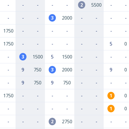
-
-
-
-
-
2
5500
-
-
-
-
-
3
2000
-
-
-
-
1750
-
-
-
-
-
-
-
-
1750
-
-
-
-
-
-
5
0
-
3
1500
5
1500
-
-
-
-
-
9
750
3
2000
-
-
9
0
-
9
750
9
750
-
-
-
-
1750
-
-
-
-
-
-
1
0
-
-
-
-
-
-
-
1
0
-
-
-
2
2750
-
-
-
-