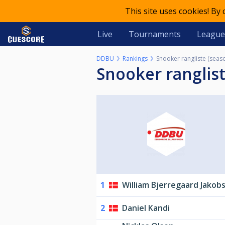
This site uses cookies! By
Live
Tournaments
League
DDBU
Rankings
Snooker rangliste (seas
Snooker ranglis
1
William Bjerregaard Jakob
2
Daniel Kandi