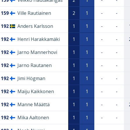
159
Veikko Hautakangas
2
1
-
-
159
Ville Rautiainen
2
1
-
-
192
Anders Karlsson
1
1
-
-
192
Henri Harakkamäki
1
1
-
-
192
Jarno Mannerhovi
1
1
-
-
192
Jarno Rautanen
1
1
-
-
192
Jimi Högman
1
1
-
-
192
Maiju Kaikkonen
1
1
-
-
192
Manne Määttä
1
1
-
-
192
Mika Aaltonen
1
1
-
-