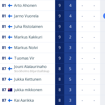
81
Arto Ahonen
9
4
-
-
81
Jarno Vuorela
9
4
-
-
81
Juha Ristolainen
9
4
-
-
81
Markus Kakkuri
9
2
-
-
81
Markus Nolvi
9
3
-
-
81
Tuomas Vir
9
2
-
-
Jouni Alalaurinaho
87
8
5
-
-
Stockholms Biljardsällskap
87
Jukka Kettunen
8
5
-
-
87
jukka mikkonen
8
3
-
-
87
Kai Aarikka
8
3
-
-