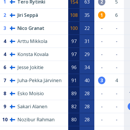
1
Tero Rytinki
63
2
5
154
2
Jiri Seppä
108
35
1
6
3
Nico Granat
100
22
-
-
4
Arttu Mikkola
97
31
-
-
4
Konsta Kovala
97
29
-
-
6
Jesse Jokitie
96
34
-
-
7
Juha-Pekka Järvinen
91
40
3
4
8
Esko Moisio
89
28
-
-
9
Sakari Alanen
82
28
-
-
10
Nozibur Rahman
80
28
-
-