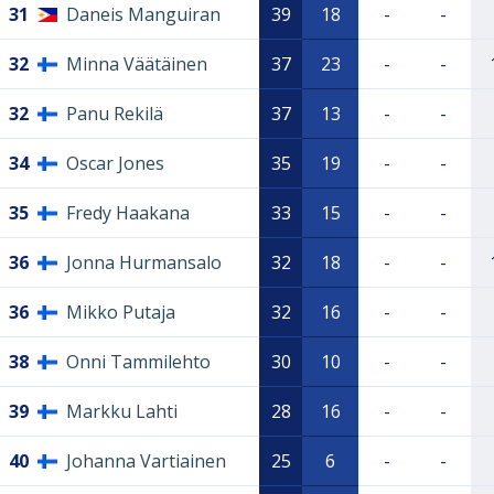
31
Daneis Manguiran
39
18
-
-
32
Minna Väätäinen
37
23
-
-
32
Panu Rekilä
37
13
-
-
34
Oscar Jones
35
19
-
-
35
Fredy Haakana
33
15
-
-
36
Jonna Hurmansalo
32
18
-
-
36
Mikko Putaja
32
16
-
-
38
Onni Tammilehto
30
10
-
-
39
Markku Lahti
28
16
-
-
40
Johanna Vartiainen
25
6
-
-