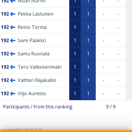
192
Noah Nurmi
1
1
-
-
192
Pekka Lastunen
1
1
-
-
192
Reino Törmä
1
1
-
-
192
Sami Pääkkö
1
1
-
-
192
Samu Ruonala
1
1
-
-
192
Tero Valkeisenmäki
1
1
-
-
192
Valtteri Rajakallio
1
1
-
-
192
Viljo Auresto
1
1
-
-
Participants / from this ranking
9 / 9
Last modified: 06.05.2026