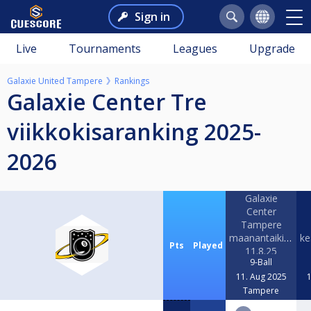
Sign in
Live
Tournaments
Leagues
Upgrade
Galaxie United Tampere
Rankings
Galaxie Center Tre
viikkokisaranking 2025-
2026
Galaxie
Center
Tampere
maanantaikisat
ke
Pts
Played
11.8.25
9-Ball
11. Aug 2025
1
Tampere