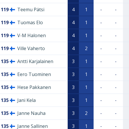
119
Teemu Pätsi
4
1
-
-
119
Tuomas Elo
4
1
-
-
119
V-M Halonen
4
1
-
-
119
Ville Vaherto
4
2
-
-
135
Antti Karjalainen
3
1
-
-
135
Eero Tuominen
3
1
-
-
135
Hese Pakkanen
3
1
-
-
135
Jani Kela
3
1
-
-
135
Janne Nauha
3
2
-
-
135
Janne Sallinen
3
1
-
-