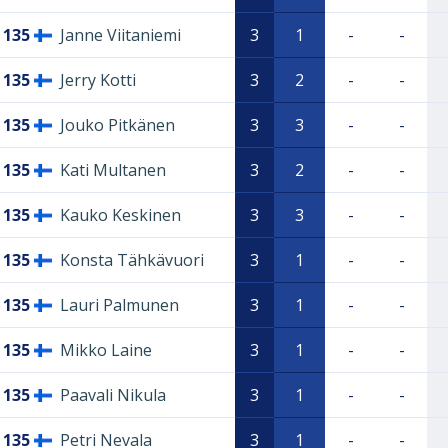
135
Janne Viitaniemi
3
1
-
-
135
Jerry Kotti
3
2
-
-
135
Jouko Pitkänen
3
3
-
-
135
Kati Multanen
3
2
-
-
135
Kauko Keskinen
3
3
-
-
135
Konsta Tähkävuori
3
1
-
-
135
Lauri Palmunen
3
1
-
-
135
Mikko Laine
3
1
-
-
135
Paavali Nikula
3
1
-
-
135
Petri Nevala
3
1
-
-