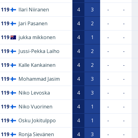
119
Ilari Niiranen
4
3
-
-
119
Jari Pasanen
4
2
-
-
119
jukka mikkonen
4
1
-
-
119
Jussi-Pekka Laiho
4
2
-
-
119
Kalle Kankainen
4
2
-
-
119
Mohammad Jasim
4
3
-
-
119
Niko Levoska
4
3
-
-
119
Niko Vuorinen
4
1
-
-
119
Osku Jokitulppo
4
1
-
-
119
Ronja Sievänen
4
3
-
-