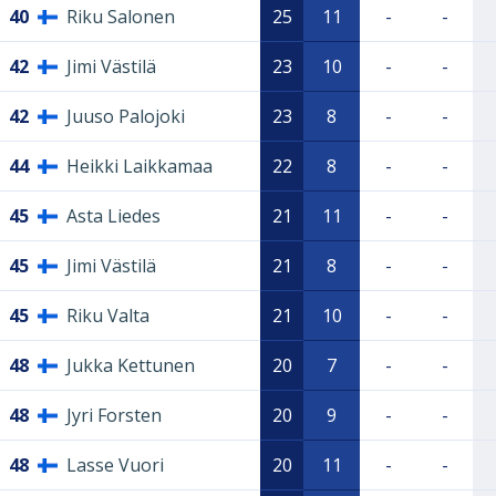
40
Riku Salonen
25
11
-
-
42
Jimi Västilä
23
10
-
-
42
Juuso Palojoki
23
8
-
-
44
Heikki Laikkamaa
22
8
-
-
45
Asta Liedes
21
11
-
-
45
Jimi Västilä
21
8
-
-
45
Riku Valta
21
10
-
-
48
Jukka Kettunen
20
7
-
-
48
Jyri Forsten
20
9
-
-
48
Lasse Vuori
20
11
-
-