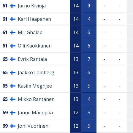
61
Jarno Kivioja
14
9
-
-
61
Kari Haapanen
14
4
-
-
61
Mir Ghaleb
14
6
-
-
61
Olli Kuokkanen
14
6
-
-
65
Evrik Rantala
13
7
-
-
65
Jaakko Lamberg
13
6
-
-
65
Kasim Meghjee
13
5
-
-
65
Mikko Rantanen
13
4
-
-
69
Janne Mäenpää
12
5
-
-
69
Joni Vuorinen
12
5
-
-