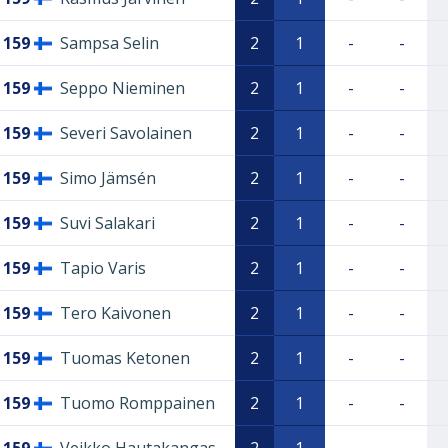
159
Sampsa Selin
2
1
-
-
159
Seppo Nieminen
2
1
-
-
159
Severi Savolainen
2
1
-
-
159
Simo Jämsén
2
1
-
-
159
Suvi Salakari
2
1
-
-
159
Tapio Varis
2
1
-
-
159
Tero Kaivonen
2
1
-
-
159
Tuomas Ketonen
2
1
-
-
159
Tuomo Romppainen
2
1
-
-