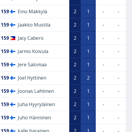
159
Eino Mäkkylä
2
1
-
-
159
Jaakko Mustila
2
1
-
-
159
Jacy Cabero
2
1
-
-
159
Jarmo Koivula
2
1
-
-
159
Jere Salomaa
2
1
-
-
159
Joel Hyttinen
2
2
-
-
159
Joonas Lahtinen
2
1
-
-
159
Juha Hyyryläinen
2
1
-
-
159
Juho Hänninen
2
1
-
-
159
kalle harainen
2
1
-
-