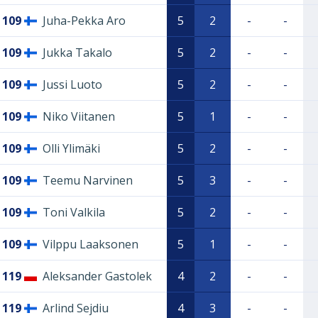
109
Juha-Pekka Aro
5
2
-
-
109
Jukka Takalo
5
2
-
-
109
Jussi Luoto
5
2
-
-
109
Niko Viitanen
5
1
-
-
109
Olli Ylimäki
5
2
-
-
109
Teemu Narvinen
5
3
-
-
109
Toni Valkila
5
2
-
-
109
Vilppu Laaksonen
5
1
-
-
119
Aleksander Gastolek
4
2
-
-
119
Arlind Sejdiu
4
3
-
-