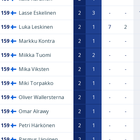
159
Lasse Eskelinen
2
3
-
-
159
Luka Leskinen
2
1
7
2
159
Markku Kontra
2
1
-
-
159
Miikka Tuomi
2
2
-
-
159
Mika Viksten
2
1
-
-
159
Miki Torpakko
2
1
-
-
159
Oliver Wallersterna
2
1
-
-
159
Omar Alrawy
2
1
-
-
159
Petri Härkönen
2
1
-
-
159
Rasmus Järvinen
2
1
-
-