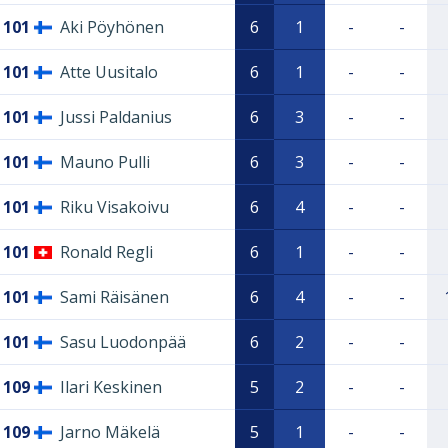
101
Aki Pöyhönen
6
1
-
-
101
Atte Uusitalo
6
1
-
-
101
Jussi Paldanius
6
3
-
-
101
Mauno Pulli
6
3
-
-
101
Riku Visakoivu
6
4
-
-
101
Ronald Regli
6
1
-
-
101
Sami Räisänen
6
4
-
-
101
Sasu Luodonpää
6
2
-
-
109
Ilari Keskinen
5
2
-
-
109
Jarno Mäkelä
5
1
-
-