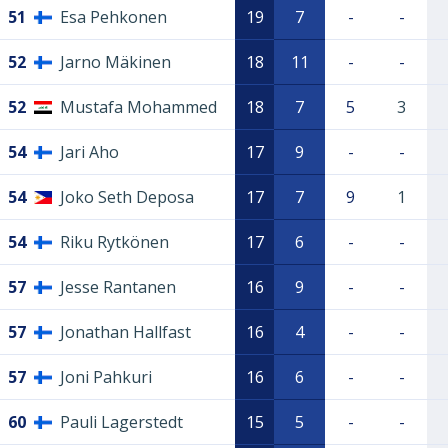
51
Esa Pehkonen
19
7
-
-
52
Jarno Mäkinen
18
11
-
-
52
Mustafa Mohammed
18
7
5
3
54
Jari Aho
17
9
-
-
54
Joko Seth Deposa
17
7
9
1
54
Riku Rytkönen
17
6
-
-
57
Jesse Rantanen
16
9
-
-
57
Jonathan Hallfast
16
4
-
-
57
Joni Pahkuri
16
6
-
-
60
Pauli Lagerstedt
15
5
-
-