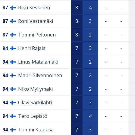
87
Riku Keskinen
8
4
-
-
87
Roni Vastamäki
8
3
-
-
87
Tommi Peltonen
8
2
-
-
94
Henri Rajala
7
3
-
-
94
Linus Matalamäki
7
2
-
-
94
Mauri Silvennoinen
7
2
-
-
94
Niko Myllymäki
7
2
-
-
94
Olavi Särkilahti
7
3
-
-
94
Tero Lepistö
7
4
-
-
94
Tommi Kuulusa
7
3
-
-