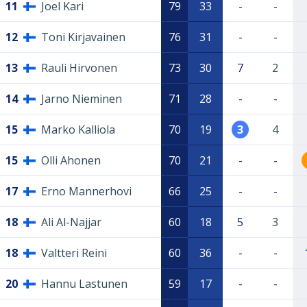
11
Joel Kari
79
33
-
-
12
Toni Kirjavainen
76
31
-
-
13
Rauli Hirvonen
73
30
7
2
14
Jarno Nieminen
71
28
-
-
15
Marko Kalliola
70
19
3
4
15
Olli Ahonen
70
21
-
-
17
Erno Mannerhovi
66
25
-
-
18
Ali Al-Najjar
60
18
5
3
18
Valtteri Reini
60
36
-
-
20
Hannu Lastunen
59
17
-
-