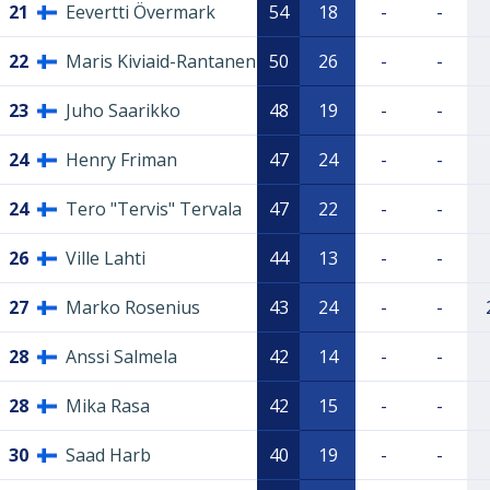
21
Eevertti Övermark
54
18
-
-
22
Maris Kiviaid-Rantanen
50
26
-
-
23
Juho Saarikko
48
19
-
-
24
Henry Friman
47
24
-
-
24
Tero "Tervis" Tervala
47
22
-
-
26
Ville Lahti
44
13
-
-
27
Marko Rosenius
43
24
-
-
28
Anssi Salmela
42
14
-
-
28
Mika Rasa
42
15
-
-
30
Saad Harb
40
19
-
-