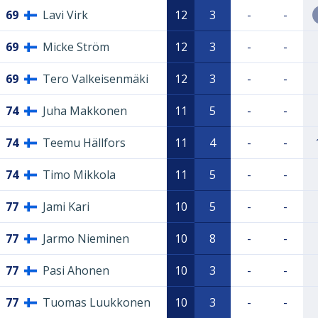
69
Lavi Virk
12
3
-
-
69
Micke Ström
12
3
-
-
69
Tero Valkeisenmäki
12
3
-
-
74
Juha Makkonen
11
5
-
-
74
Teemu Hällfors
11
4
-
-
74
Timo Mikkola
11
5
-
-
77
Jami Kari
10
5
-
-
77
Jarmo Nieminen
10
8
-
-
77
Pasi Ahonen
10
3
-
-
77
Tuomas Luukkonen
10
3
-
-