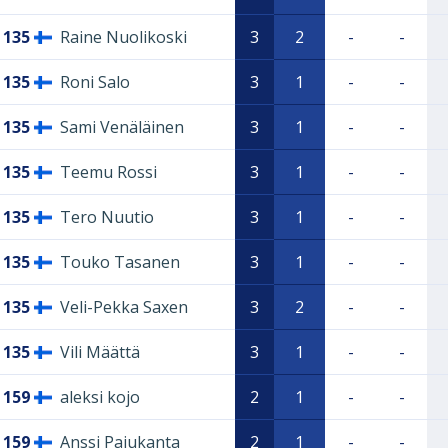
135
Raine Nuolikoski
3
2
-
-
135
Roni Salo
3
1
-
-
135
Sami Venäläinen
3
1
-
-
135
Teemu Rossi
3
1
-
-
135
Tero Nuutio
3
1
-
-
135
Touko Tasanen
3
1
-
-
135
Veli-Pekka Saxen
3
2
-
-
135
Vili Määttä
3
1
-
-
159
aleksi kojo
2
1
-
-
159
Anssi Pajukanta
2
1
-
-