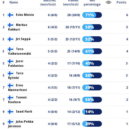
Matches
Frames
Win
#
Name
Points
(won/lost)
(won/lost)
percentage
71%
Esko Moisio
1
6 (6/0)
28 (20/8)
6
Markus
58%
2
6 (4/2)
26 (15/11)
5
Kakkuri
52%
Jiri Seppä
3
5 (3/2)
23 (12/11)
4
Tero
61%
3
5 (3/2)
23 (14/9)
4
Valkeisenmäki
Jussi
41%
5
4 (2/2)
17 (7/10)
3
Paldanius
Tero
50%
5
4 (2/2)
16 (8/8)
3
Rytinki
Erno
39%
7
4 (1/3)
18 (7/11)
2
Mannerhovi
Tommi
56%
7
4 (2/2)
16 (9/7)
2
Kuulusa
14%
Saad Harb
9
4 (0/4)
14 (2/12)
1
Juha-Pekka
29%
9
4 (0/4)
17 (5/12)
1
Järvinen