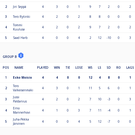
2
Jiri Seppä
4
3
0
1
9
7
2
0
2
3
Tero Rytinki
4
2
0
2
8
8
0
0
0
Tommi
4
4
2
0
2
9
7
2
0
2
Kuulusa
5
Saad Harb
4
0
0
4
2
12
-10
0
3
GROUP B
POS
NAME
PLAYED
WIN
TIE
LOSE
WS
LS
SD
RO
LAGS
1
Esko Moisio
4
4
0
0
12
4
8
0
1
Tero
2
4
3
0
1
11
5
6
0
1
Valkeisenmäki
Jussi
3
4
2
0
2
7
10
-3
0
3
Paldanius
Erno
4
4
1
0
3
7
11
-4
0
1
Mannerhovi
Juha-Pekka
5
4
0
0
4
5
12
-7
0
0
Järvinen