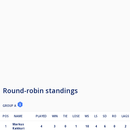
Round-robin standings
GROUP A
POS
NAME
PLAYED
WIN
TIE
LOSE
WS
LS
SD
RO
LAGS
Markus
1
4
3
0
1
10
4
6
0
2
Kakkuri