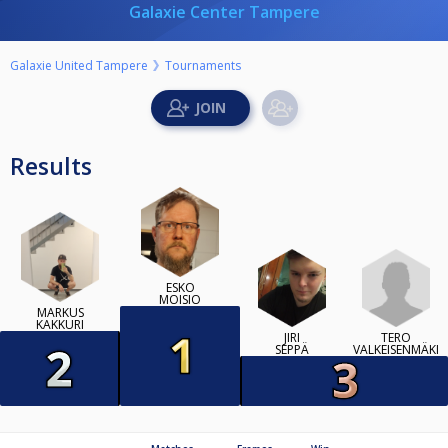
Galaxie Center Tampere
Galaxie United Tampere
Tournaments
Results
ESKO
MOISIO
MARKUS
KAKKURI
TERO
JIRI
VALKEISENMÄKI
SEPPÄ