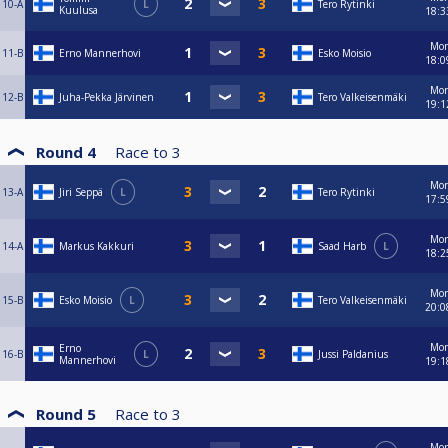
10-A
L
Tero Rytinki
Kuulusa
18:3
Mo
11-B
Erno Mannerhovi
Esko Moisio
18:0
Mo
12-B
Juha-Pekka Järvinen
Tero Valkeisenmäki
19:1
Round 4
Race to
3
Mo
13-A
Jiri Seppä
L
Tero Rytinki
17:5
Mo
14-A
Markus Kakkuri
Saad Harb
L
18:2
Mo
15-B
Esko Moisio
L
Tero Valkeisenmäki
20:0
Mo
Erno
16-B
L
Jussi Paldanius
Mannerhovi
19:1
Round 5
Race to
3
Mo