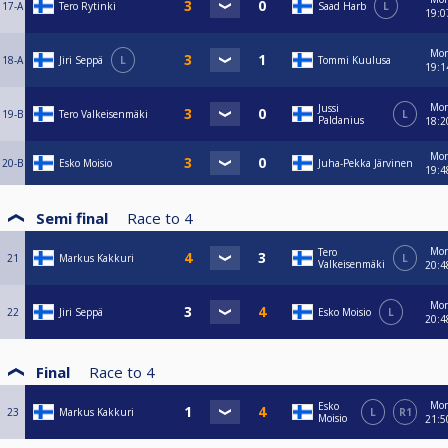
17-A
Tero Rytinki
Saad Harb
L
19:0
Mo
18-A
Jiri Seppä
L
Tommi Kuulusa
19:1
Mo
Jussi
19-B
Tero Valkeisenmäki
L
Paldanius
18:2
Mo
20-B
Esko Moisio
Juha-Pekka Järvinen
19:4
Semi final
Race to
4
Mo
Tero
21
Markus Kakkuri
L
Valkeisenmäki
20:4
Mo
22
Jiri Seppä
Esko Moisio
L
20:4
Final
Race to
4
Mo
Esko
23
Markus Kakkuri
L
R1
Moisio
21:5