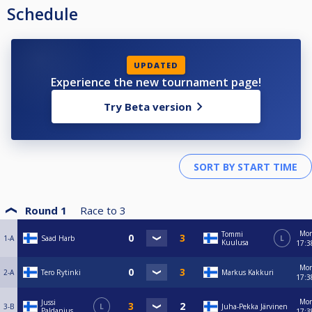
Schedule
UPDATED
Experience the new tournament page!
Try Beta version
Round 1
Race to
3
Mo
Tommi
1-A
Saad Harb
L
Kuulusa
17:3
Mo
2-A
Tero Rytinki
Markus Kakkuri
17:3
Mo
Jussi
3-B
L
Juha-Pekka Järvinen
Paldanius
17:3