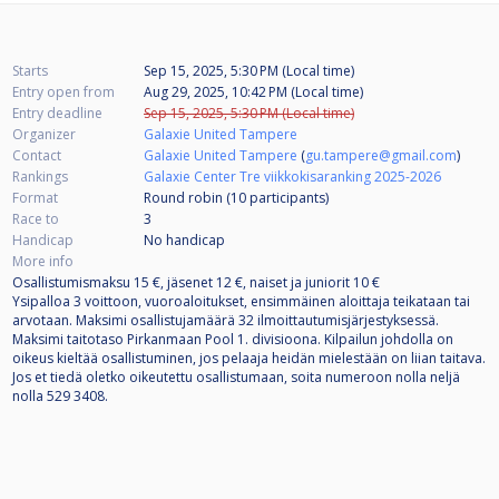
Starts
Sep 15, 2025, 5:30 PM (Local time)
Entry open from
Aug 29, 2025, 10:42 PM (Local time)
Entry deadline
Sep 15, 2025, 5:30 PM (Local time)
Organizer
Galaxie United Tampere
Contact
Galaxie United Tampere
(
gu.tampere@gmail.com
)
Rankings
Galaxie Center Tre viikkokisaranking 2025-2026
Format
Round robin (10
participants
)
Race to
3
Handicap
No handicap
More info
Osallistumismaksu 15 €, jäsenet 12 €, naiset ja juniorit 10 €
Ysipalloa 3 voittoon, vuoroaloitukset, ensimmäinen aloittaja teikataan tai
arvotaan. Maksimi osallistujamäärä 32 ilmoittautumisjärjestyksessä.
Maksimi taitotaso Pirkanmaan Pool 1. divisioona. Kilpailun johdolla on
oikeus kieltää osallistuminen, jos pelaaja heidän mielestään on liian taitava.
Jos et tiedä oletko oikeutettu osallistumaan, soita numeroon nolla neljä
nolla 529 3408.