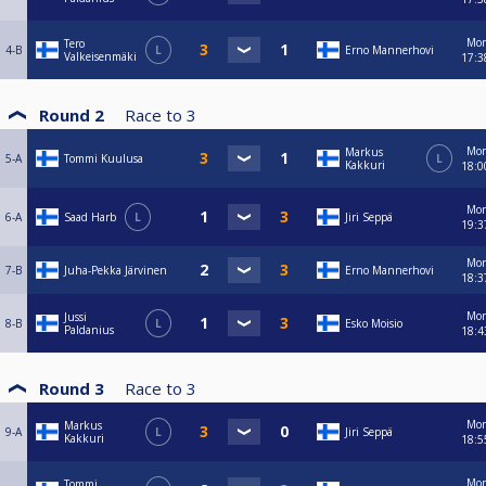
Mo
Tero
4-B
L
Erno Mannerhovi
Valkeisenmäki
17:3
Round 2
Race to
3
Mo
Markus
5-A
Tommi Kuulusa
L
Kakkuri
18:0
Mo
6-A
Saad Harb
L
Jiri Seppä
19:3
Mo
7-B
Juha-Pekka Järvinen
Erno Mannerhovi
18:3
Mo
Jussi
8-B
L
Esko Moisio
Paldanius
18:4
Round 3
Race to
3
Mo
Markus
9-A
L
Jiri Seppä
Kakkuri
18:5
Mo
Tommi