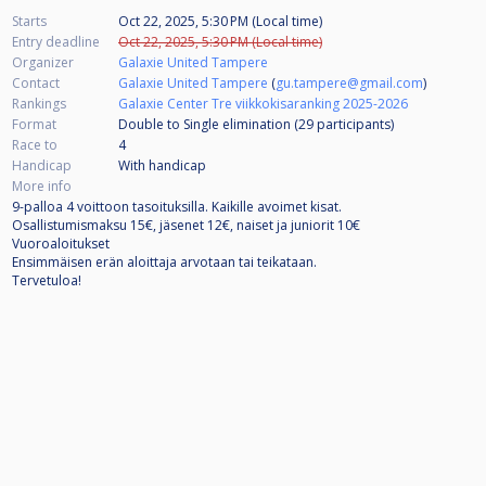
Starts
Oct 22, 2025, 5:30 PM (Local time)
Entry deadline
Oct 22, 2025, 5:30 PM (Local time)
Organizer
Galaxie United Tampere
Contact
Galaxie United Tampere
(
gu.tampere@gmail.com
)
Rankings
Galaxie Center Tre viikkokisaranking 2025-2026
Format
Double to Single elimination (29
participants
)
Race to
4
Handicap
With handicap
More info
9-palloa 4 voittoon tasoituksilla. Kaikille avoimet kisat.
Osallistumismaksu 15€, jäsenet 12€, naiset ja juniorit 10€
Vuoroaloitukset
Ensimmäisen erän aloittaja arvotaan tai teikataan.
Tervetuloa!