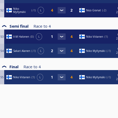
Niko
52
-1
L
Nico Granat
-2
Myllymäki
2
Semi final
Race to
4
53
V-M Halonen
0
L
Niko Viitanen
1
2
54
Sakari Alanen
-1
L
Niko Myllymäki
-1
2
Final
Race to
4
55
Niko Viitanen
1
L
Niko Myllymäki
-1
2