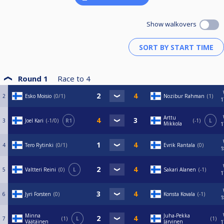
Show walkovers
Round 1
Race to
4
2
Esko Moisio
0/1
Nozibur Rahman
1
1
Arttu
3
Joel Kari
-1/0
R1
-1
L
Mikkola
1
4
Tero Rytinki
0/1
Evrik Rantala
0
1
5
Valtteri Reini
0
L
Sakari Alanen
-1
1
6
Jyri Forsten
0
Konsta Kovala
-1
1
Minna
Juha-Pekka
7
1
L
1
Väätäinen
Järvinen
1