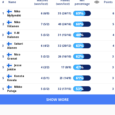
Matches
Frames
Win
#
Name
Points
(won/lost)
(won/lost)
percentage
Niko
69%
1
6 (6/0)
35 (24/11)
6
Myllymäki
Niko
60%
2
7 (5/2)
40 (24/16)
5
Viitanen
V-M
48%
3
5 (3/2)
31 (15/16)
4
Halonen
Sakari
63%
3
6 (4/2)
32 (20/12)
4
Alanen
Nico
62%
5
5 (3/2)
26 (16/10)
3
Granat
Jesse
47%
5
4 (2/2)
17 (8/9)
3
Jokitie
Konsta
61%
5
4 (3/1)
23 (14/9)
3
Kovala
Mikko
53%
5
5 (3/2)
32 (17/15)
3
Putaja
SHOW MORE