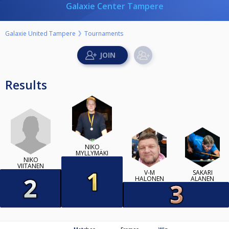
Galaxie Center Tampere
Galaxie United Tampere
Tournaments
Results
NIKO
MYLLYMÄKI
NIKO
VIITANEN
V-M
SAKARI
HALONEN
ALANEN