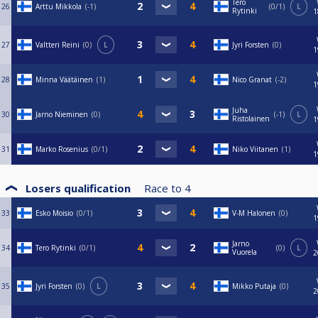
Tero
26
Arttu Mikkola
-1
0/1
L
Rytinki
1
27
Valtteri Reini
0
L
Jyri Forsten
0
1
28
Minna Väätäinen
1
Nico Granat
-2
1
Juha
30
Jarno Nieminen
0
-1
L
Ristolainen
1
31
Marko Rosenius
0/1
Niko Viitanen
1
1
Losers qualification
Race to
4
33
Esko Moisio
0/1
V-M Halonen
0
1
Jarno
34
Tero Rytinki
0/1
0
L
Vuorela
2
35
Jyri Forsten
0
L
Mikko Putaja
0
2