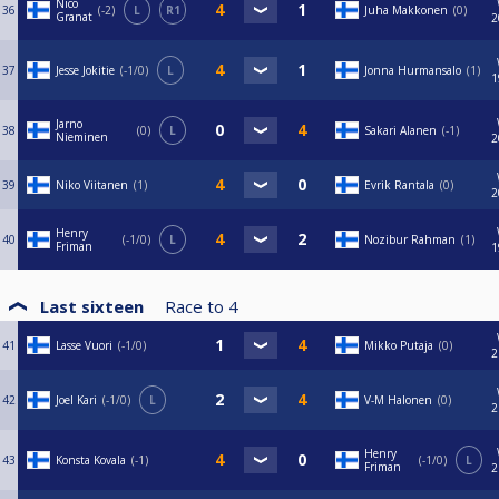
Nico
36
-2
L
R1
Juha Makkonen
0
Granat
2
37
Jesse Jokitie
-1/0
L
Jonna Hurmansalo
1
1
Jarno
38
0
L
Sakari Alanen
-1
Nieminen
2
39
Niko Viitanen
1
Evrik Rantala
0
2
Henry
40
-1/0
L
Nozibur Rahman
1
Friman
1
Last sixteen
Race to
4
41
Lasse Vuori
-1/0
Mikko Putaja
0
2
42
Joel Kari
-1/0
L
V-M Halonen
0
2
Henry
43
Konsta Kovala
-1
-1/0
L
Friman
2