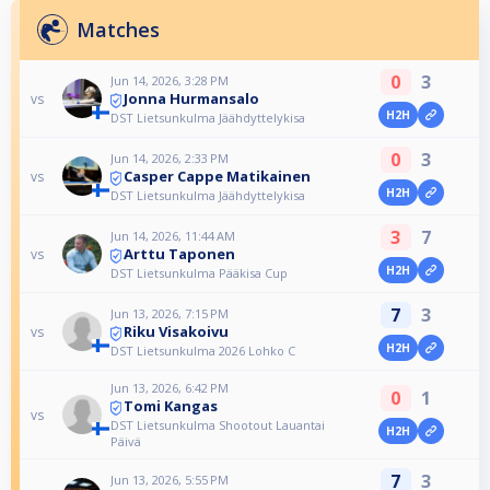
Matches
0
3
Jun 14, 2026, 3:28 PM
Jonna Hurmansalo
vs
H2H
DST Lietsunkulma Jäähdyttelykisa
0
3
Jun 14, 2026, 2:33 PM
Casper Cappe Matikainen
vs
H2H
DST Lietsunkulma Jäähdyttelykisa
3
7
Jun 14, 2026, 11:44 AM
Arttu Taponen
vs
H2H
DST Lietsunkulma Pääkisa Cup
7
3
Jun 13, 2026, 7:15 PM
Riku Visakoivu
vs
H2H
DST Lietsunkulma 2026 Lohko C
Jun 13, 2026, 6:42 PM
0
1
Tomi Kangas
vs
DST Lietsunkulma Shootout Lauantai
H2H
Päivä
7
3
Jun 13, 2026, 5:55 PM