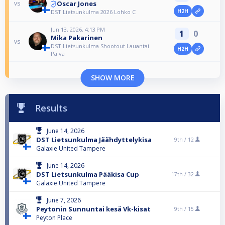
Oscar Jones
vs
H2H
DST Lietsunkulma 2026 Lohko C
Jun 13, 2026, 4:13 PM
1
0
Mika Pakarinen
vs
DST Lietsunkulma Shootout Lauantai
H2H
Päivä
SHOW MORE
Results
June 14, 2026
DST Lietsunkulma Jäähdyttelykisa
9th /
12
Galaxie United Tampere
June 14, 2026
DST Lietsunkulma Pääkisa Cup
17th /
32
Galaxie United Tampere
June 7, 2026
Peytonin Sunnuntai kesä Vk-kisat
9th /
15
Peyton Place