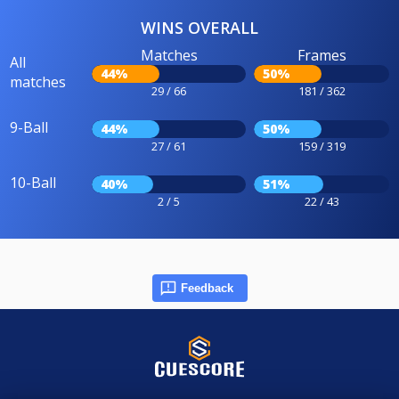
WINS OVERALL
Matches
Frames
All
44%
50%
matches
29 / 66
181 / 362
9-Ball
44%
50%
27 / 61
159 / 319
10-Ball
40%
51%
2 / 5
22 / 43
Feedback