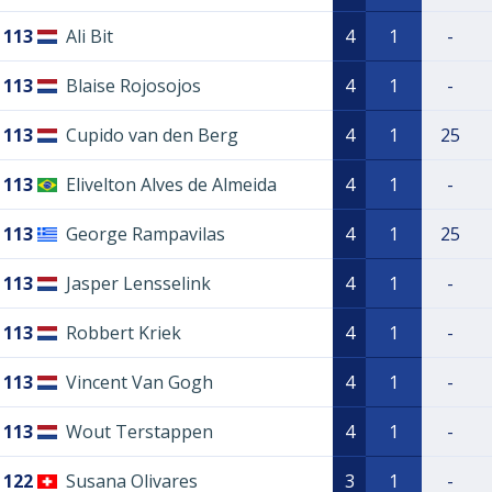
113
Ali Bit
4
1
-
113
Blaise Rojosojos
4
1
-
113
Cupido van den Berg
4
1
25
113
Elivelton Alves de Almeida
4
1
-
113
George Rampavilas
4
1
25
113
Jasper Lensselink
4
1
-
113
Robbert Kriek
4
1
-
113
Vincent Van Gogh
4
1
-
113
Wout Terstappen
4
1
-
122
Susana Olivares
3
1
-