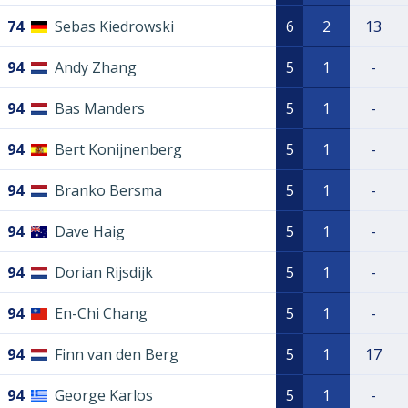
74
Sebas Kiedrowski
6
2
13
94
Andy Zhang
5
1
-
94
Bas Manders
5
1
-
94
Bert Konijnenberg
5
1
-
94
Branko Bersma
5
1
-
94
Dave Haig
5
1
-
94
Dorian Rijsdijk
5
1
-
94
En-Chi Chang
5
1
-
94
Finn van den Berg
5
1
17
94
George Karlos
5
1
-