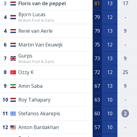
3
Floris van de peppel
81
13
17
Bjorn Lucas
4
79
12
-
Mokum Pool & Darts
4
René van Aerle
79
13
9
6
Martin Van Eeuwijk
75
12
-
Gurps
7
73
13
9
Mokum Pool & Darts
8
Ozzy K
72
12
25
9
Amin Saba
67
13
9
10
Roy Tahapary
63
10
-
11
Stefanos Akarepis
60
10
2
12
Anton Bardakhan
57
10
-