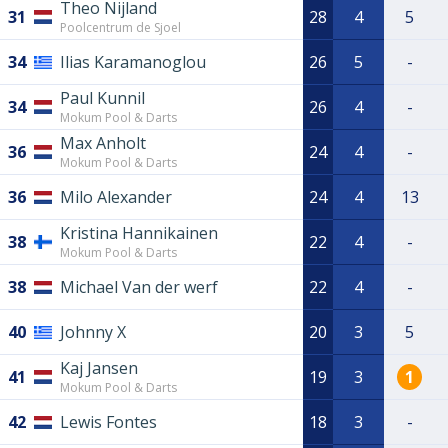
Theo Nijland
31
28
4
5
Poolcentrum de Sjoel
34
Ilias Karamanoglou
26
5
-
Paul Kunnil
34
26
4
-
Mokum Pool & Darts
Max Anholt
36
24
4
-
Mokum Pool & Darts
36
Milo Alexander
24
4
13
Kristina Hannikainen
38
22
4
-
Mokum Pool & Darts
38
Michael Van der werf
22
4
-
40
Johnny X
20
3
5
Kaj Jansen
41
19
3
1
Mokum Pool & Darts
42
Lewis Fontes
18
3
-