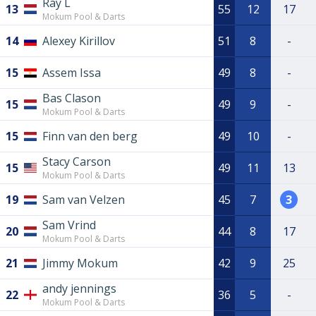
Ray L
13
55
12
17
Mokum Pool & Darts
14
Alexey Kirillov
51
8
-
15
Assem Issa
49
8
-
Bas Clason
15
49
9
-
Mokum Pool & Darts
15
Finn van den berg
49
10
-
Stacy Carson
15
49
11
13
Mokum Pool & Darts
19
Sam van Velzen
45
7
3
Sam Vrind
20
44
8
17
Mokum Pool & Darts
21
Jimmy Mokum
42
9
25
andy jennings
22
36
5
-
Mokum Pool & Darts