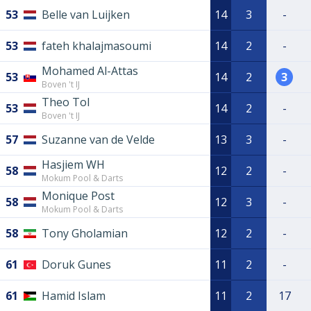
53
Belle van Luijken
14
3
-
53
fateh khalajmasoumi
14
2
-
Mohamed Al-Attas
53
14
2
3
Boven 't IJ
Theo Tol
53
14
2
-
Boven 't IJ
57
Suzanne van de Velde
13
3
-
Hasjiem WH
58
12
2
-
Mokum Pool & Darts
Monique Post
58
12
3
-
Mokum Pool & Darts
58
Tony Gholamian
12
2
-
61
Doruk Gunes
11
2
-
61
Hamid Islam
11
2
17