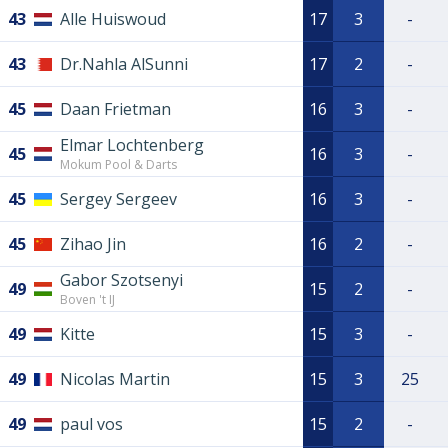
43
Alle Huiswoud
17
3
-
43
Dr.Nahla AlSunni
17
2
-
45
Daan Frietman
16
3
-
Elmar Lochtenberg
45
16
3
-
Mokum Pool & Darts
45
Sergey Sergeev
16
3
-
45
Zihao Jin
16
2
-
Gabor Szotsenyi
49
15
2
-
Boven 't IJ
49
Kitte
15
3
-
49
Nicolas Martin
15
3
25
49
paul vos
15
2
-