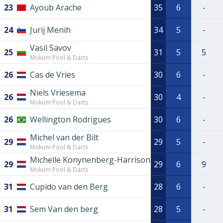
23
Ayoub Arache
35
6
-
24
Jurij Menih
34
5
-
Vasil Savov
25
31
5
5
Mokum Pool & Darts
26
Cas de Vries
30
6
-
Niels Vriesema
26
30
4
-
Mokum Pool & Darts
26
Wellington Rodrigues
30
6
-
Michel van der Bilt
29
29
5
-
Mokum Pool & Darts
Michelle Konynenberg-Harrison
29
29
6
9
Mokum Pool & Darts
31
Cupido van den Berg
28
6
-
31
Sem Van den berg
28
5
-