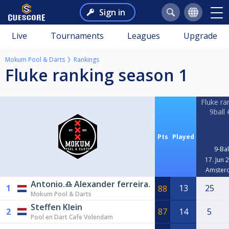
Sign in
Live
Tournaments
Leagues
Upgrade
Mokum Pool & Darts
Rankings
Fluke ranking season 1
Fluke ra
9ball 
Pts
Played
9-Bal
17. Jun 
Amster
Antonio.♎️ Alexander ferreira.
1
13
25
88
Mokum Pool & Darts
Steffen Klein
2
87
14
5
Pool en Dart Cafe Volendam