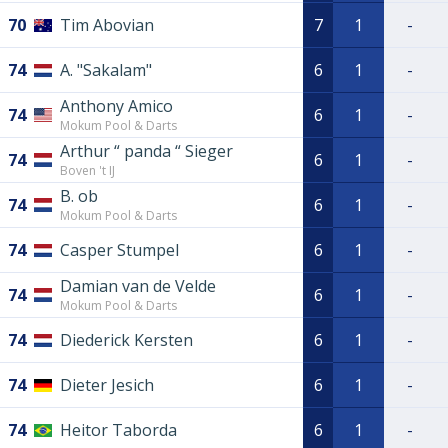
70
Tim Abovian
7
1
-
74
A. "Sakalam"
6
1
-
Anthony Amico
74
6
1
-
Mokum Pool & Darts
Arthur “ panda “ Sieger
74
6
1
-
Boven 't IJ
B. ob
74
6
1
-
Mokum Pool & Darts
74
Casper Stumpel
6
1
-
Damian van de Velde
74
6
1
-
Mokum Pool & Darts
74
Diederick Kersten
6
1
-
74
Dieter Jesich
6
1
-
74
Heitor Taborda
6
1
-