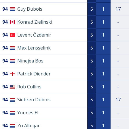
94
Guy Dubois
5
1
17
94
Konrad Zielinski
5
1
-
94
Levent Özdemir
5
1
-
94
Max Lensselink
5
1
-
94
Ninejea Bos
5
1
-
94
Patrick Diender
5
1
-
94
Rob Collins
5
1
-
94
Siebren Dubois
5
1
17
94
Younes El
5
1
-
94
Zo Alfeqar
5
1
-