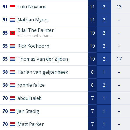
61
Lulu Noviane
11
2
13
61
Nathan Myers
11
2
-
Bilal The Painter
65
10
2
-
Mokum Pool & Darts
65
Rick Koehoorn
10
2
-
65
Thomas Van der Zijden
10
2
17
68
Harlan van geijtenbeek
8
1
-
68
ronnie falize
8
2
-
70
abdul taleb
7
1
-
70
Jan Stadig
7
1
-
70
Matt Parker
7
1
-