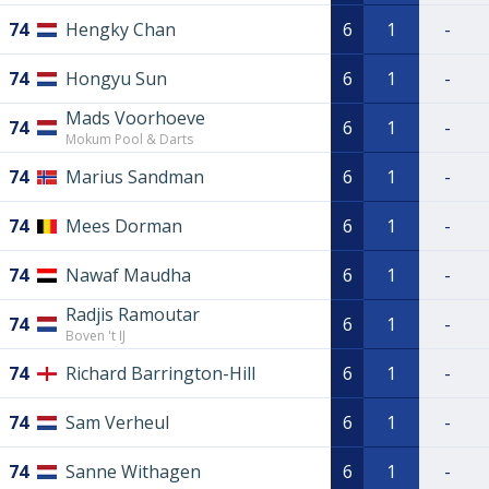
74
Hengky Chan
6
1
-
74
Hongyu Sun
6
1
-
Mads Voorhoeve
74
6
1
-
Mokum Pool & Darts
74
Marius Sandman
6
1
-
74
Mees Dorman
6
1
-
74
Nawaf Maudha
6
1
-
Radjis Ramoutar
74
6
1
-
Boven 't IJ
74
Richard Barrington-Hill
6
1
-
74
Sam Verheul
6
1
-
74
Sanne Withagen
6
1
-