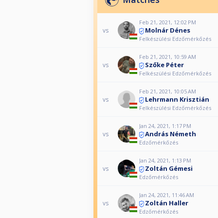
Feb 21, 2021, 12:02 PM
Molnár Dénes
vs
Felkészülési Edzőmérkőzés
Feb 21, 2021, 10:59 AM
Szőke Péter
vs
Felkészülési Edzőmérkőzés
Feb 21, 2021, 10:05 AM
Lehrmann Krisztián
vs
Felkészülési Edzőmérkőzés
Jan 24, 2021, 1:17 PM
András Németh
vs
Edzőmérkőzés
Jan 24, 2021, 1:13 PM
Zoltán Gémesi
vs
Edzőmérkőzés
Jan 24, 2021, 11:46 AM
Zoltán Haller
vs
Edzőmérkőzés