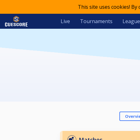
This site uses cookies! By
Live
Tournaments
League
Overvi
Matches