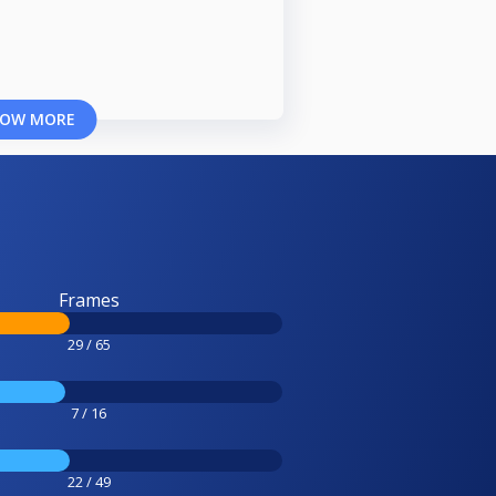
OW MORE
Frames
29 / 65
7 / 16
22 / 49