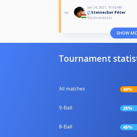
Jan 24, 2021, 10:06 AM
Steinecker Péter
vs
Edzőmérkőzés
SHOW M
Tournament statis
All matches
40%
9-Ball
25%
8-Ball
45%