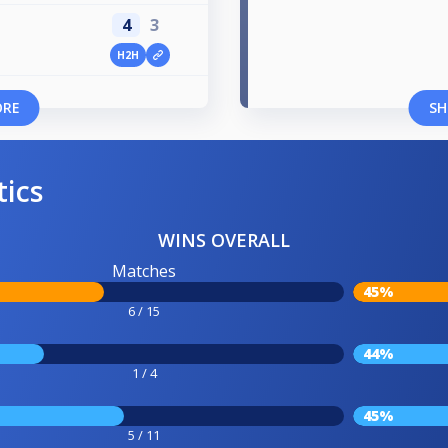
4
3
H2H
ORE
SH
tics
WINS OVERALL
Matches
45%
6 / 15
44%
1 / 4
45%
5 / 11