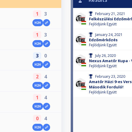
1
3
February 21, 2021
Felkészülési Edzőmér
H2H
Fejlődjünk Együtt
1
3
January 24, 2021
Edzőmérkőzés
H2H
Fejlődjünk Együtt
3
0
July 26, 2020
Nexus Amatőr Kupa - 
H2H
Fejlődjünk Együtt
2
4
February 23, 2020
Amatőr Házi 9-es Verse
H2H
Második Forduló!
Fejlődjünk Együtt
1
4
H2H
0
4
H2H