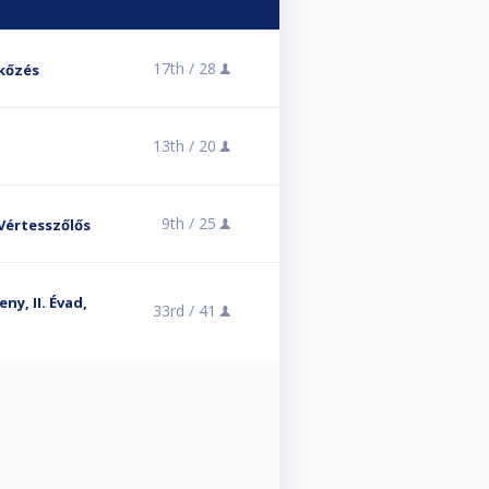
17th /
28
kőzés
13th /
20
9th /
25
Vértesszőlős
ny, II. Évad,
33rd /
41