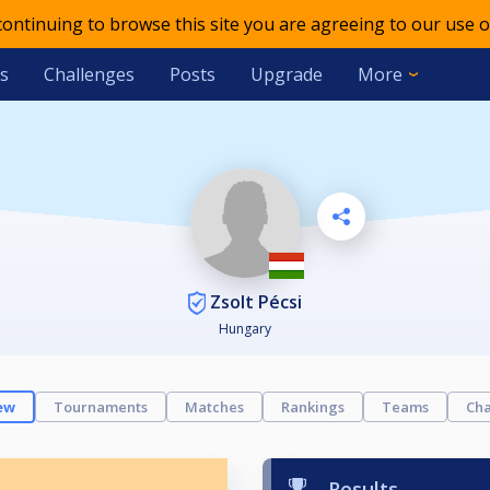
 continuing to browse this site you are agreeing to our use o
s
Challenges
Posts
Upgrade
More
Zsolt Pécsi
Hungary
ew
Tournaments
Matches
Rankings
Teams
Cha
Results