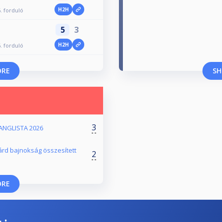
H2H
. forduló
5
3
H2H
. forduló
ORE
SH
3
RANGLISTA 2026
árd bajnokság összesített
2
ORE