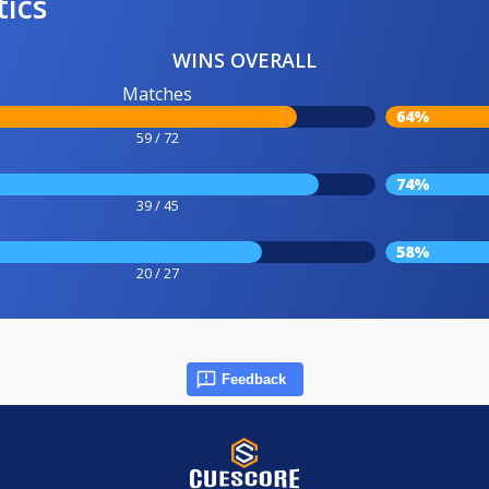
tics
WINS OVERALL
Matches
64%
59 / 72
74%
39 / 45
58%
20 / 27
Feedback