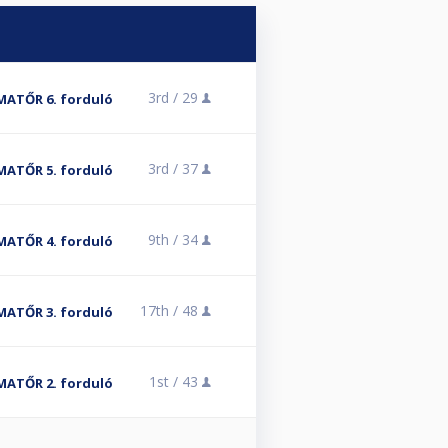
3rd /
29
 AMATŐR 6. forduló
3rd /
37
 AMATŐR 5. forduló
9th /
34
 AMATŐR 4. forduló
17th /
48
 AMATŐR 3. forduló
1st /
43
 AMATŐR 2. forduló