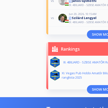
János Gyimóthi
vs
III. 4BILIARD - SZBSE AMATŐR 6
Jun 20, 2026, 10:15 AM
Szilárd Lengyel
vs
III. 4BILIARD - SZBSE AMATŐR 6
SHOW M
Rankings
III. 4BILIARD - SZBSE AMATŐR 
XI. Vegas Pub Hobbi Amatőr Bili
ranglista 2025
SHOW M