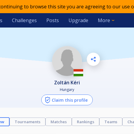
 continuing to browse this site you are agreeing to our use o
s
Challenges
Posts
Upgrade
More
Zoltán Kéri
Hungary
Claim this profile
ew
Tournaments
Matches
Rankings
Teams
Cha