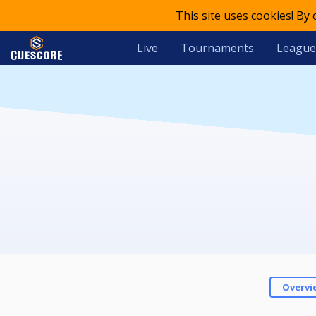
This site uses cookies! By
Live
Tournaments
League
Overvi