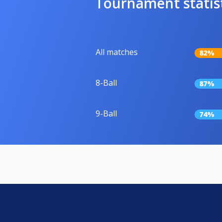
Tournament statis
All matches
82%
8-Ball
87%
9-Ball
74%