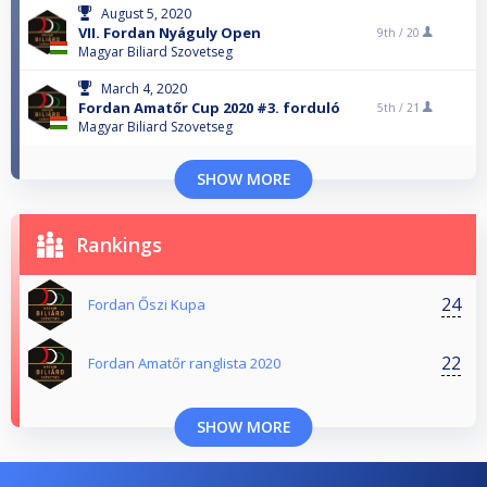
August 5, 2020
VII. Fordan Nyáguly Open
9th /
20
Magyar Biliard Szovetseg
March 4, 2020
Fordan Amatőr Cup 2020 #3. forduló
5th /
21
Magyar Biliard Szovetseg
SHOW MORE
Rankings
24
Fordan Őszi Kupa
22
Fordan Amatőr ranglista 2020
SHOW MORE