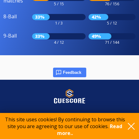
matches
5 / 15
76 / 156
8-Ball
33%
42%
1 / 3
5 / 12
9-Ball
33%
49%
4 / 12
71 / 144
Feedback
© 2015-2026 CueScore International
This site uses cookies! By continuing to browse this
site you are agreeing to our use of cookies.
Read
more..
Cookie policy
Privacy policy
Terms of service