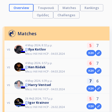
Overview
Τουρνουά
Matches
Rankings
Ομάδες
Challenges
Matches
5
7
4 Μαρ 2024, 8:32 μ.μ.
Ilya Kotlov
vs
H2H
Mezz Hill Hill HCP - 04.03.2024
6
7
4 Μαρ 2024, 6:57 μ.μ.
Ken Riidak
vs
H2H
Mezz Hill Hill HCP - 04.03.2024
7
6
4 Μαρ 2024, 6:39 μ.μ.
Harry Ventsel
vs
H2H
Mezz Hill Hill HCP - 04.03.2024
5
7
26 Φεβ 2024, 7:07 μ.μ.
Igor Krainov
vs
H2H
Mezz Hill Hill HCP - 26.02.2024