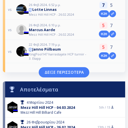
7
5
26 Φεβ 2024, 6:52 μ.μ.
Lotte Linnas
vs
H2H
Mezz Hill Hill HCP - 26.02.2024
5
7
26 Φεβ 2024, 6:10 μ.μ.
Marcus Aarde
vs
H2H
Mezz Hill Hill HCP - 26.02.2024
22 Φεβ 2024, 7:19 μ.μ.
5
7
Janno Piilbaum
vs
KingPool147 harrastajate HCP turniir -
H2H
3. Etapp
ΔΕΊΞΕ ΠΕΡΙΣΣΌΤΕΡΑ
Αποτελέσματα
4 Μαρτίου 2024
Mezz Hill Hill HCP - 04.03.2024
5th /
13
Mezz Hill Hill Billiard Cafe
26 Φεβρουαρίου 2024
Mezz Hill Hill HCP - 26.02.2024
13th /
19