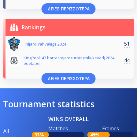
ΔΕΊΞΕ ΠΕΡΙΣΣΌΤΕΡΑ
Rankings
51
Piljardi rahvaliiga 2024
KingPool147 harrastajate turniir (talv-kevad) 2024
44
edetabel
ΔΕΊΞΕ ΠΕΡΙΣΣΌΤΕΡΑ
Tournament statistics
WINS OVERALL
Matches
Frames
All
33%
49%