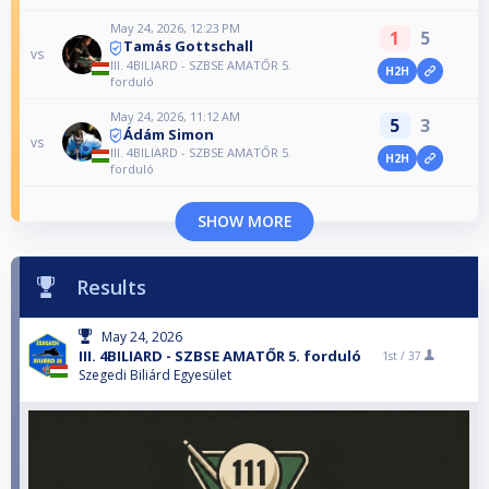
May 24, 2026, 12:23 PM
1
5
Tamás Gottschall
vs
III. 4BILIARD - SZBSE AMATŐR 5.
H2H
forduló
May 24, 2026, 11:12 AM
5
3
Ádám Simon
vs
III. 4BILIARD - SZBSE AMATŐR 5.
H2H
forduló
SHOW MORE
Results
May 24, 2026
III. 4BILIARD - SZBSE AMATŐR 5. forduló
1st /
37
Szegedi Biliárd Egyesület