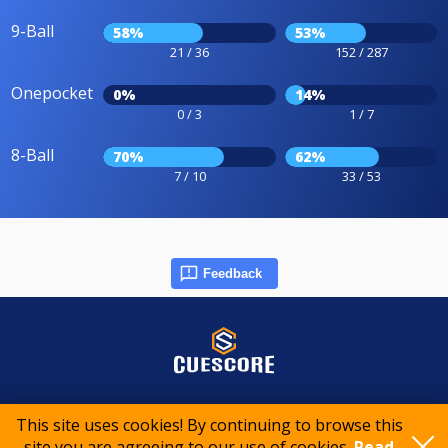
9-Ball
58%
53%
21 / 36
152 / 287
Onepocket
0%
14%
0 / 3
1 / 7
8-Ball
70%
62%
7 / 10
33 / 53
Feedback
© 2015-2026 CueScore International
This site uses cookies! By continuing to browse this
site you are agreeing to our use of cookies.
Read