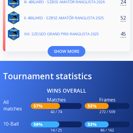
24
III. 4BILIARD - SZBSE AMATŐR RANGLISTA 2026
52
II. 4BILIARD - SZBSE AMATŐR RANGLISTA 2025
45
XIX. SZEGED GRAND PRIX RANGLISTA 2025
SHOW MORE
Tournament statistics
WINS OVERALL
Matches
Frames
All
57%
53%
matches
42 / 74
272 / 509
10-Ball
56%
53%
14 / 25
86 / 162