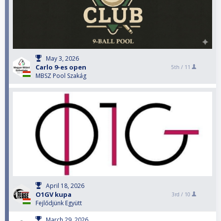
May 3, 2026
Carlo 9-es open
5th /
11
MBSZ Pool Szakág
April 18, 2026
O1GV kupa
3rd /
10
Fejlődjünk Együtt
March 29, 2026