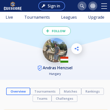
Sign in
Live
Tournaments
Leagues
Upgrade
FOLLOW
Andras Henzsel
Hungary
Overview
Tournaments
Matches
Rankings
Teams
Challenges