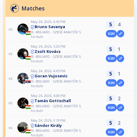
Matches
May 24, 2026, 6:43 PM
5
4
Bruno Savanya
vs
III. 4BILIARD - SZBSE AMATŐR 5.
H2H
forduló
May 24, 2026, 5:20 PM
5
1
Zsolt Kovács
vs
III. 4BILIARD - SZBSE AMATŐR 5.
H2H
forduló
May 24, 2026, 4:45 PM
5
1
Goran Vujosevic
vs
III. 4BILIARD - SZBSE AMATŐR 5.
H2H
forduló
May 24, 2026, 4:08 PM
5
2
Tamás Gottschall
vs
III. 4BILIARD - SZBSE AMATŐR 5.
H2H
forduló
May 24, 2026, 3:19 PM
5
2
Sándor Király
vs
III. 4BILIARD - SZBSE AMATŐR 5.
H2H
forduló