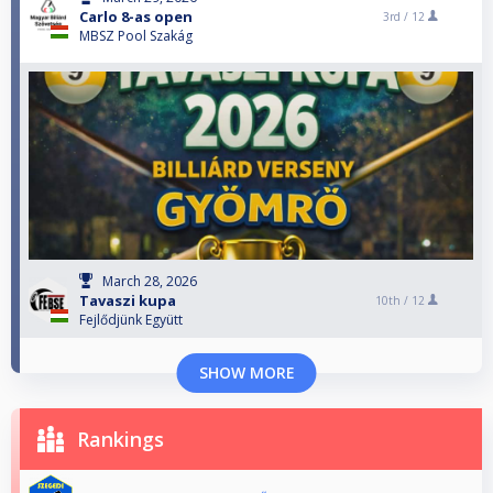
Carlo 8-as open
3rd /
12
MBSZ Pool Szakág
March 28, 2026
Tavaszi kupa
10th /
12
Fejlődjünk Együtt
SHOW MORE
Rankings