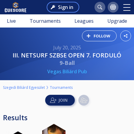
Sign in
Live
Tournaments
Leagues
Upgrade
FOLLOW
July 20, 2025
III. NETSURF SZBSE OPEN 7. FORDULÓ
9-Ball
Vegas Biliárd Pub
Szegedi Biliárd Egyesület
Tournaments
Results