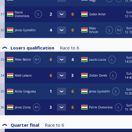
Nagy
12:1
Sun
Patrik
31
L
Gabor Antal
Domonkos
12:1
Sun
Péter
32
János Gyimóthi
L
R2
Vincze
12:1
Losers qualification
Race to
6
Sun
33
Péter Bálint
R1
Laszlo Lucza
L
14:0
Sun
34
Máté Labanc
Zoltán Derék
L
14:4
Sun
35
Attila Greguska
János Gyimóthi
L
15:0
Sun
36
János Zsiros
R1
Patrik Domonkos
L
15:1
Quarter final
Race to
6