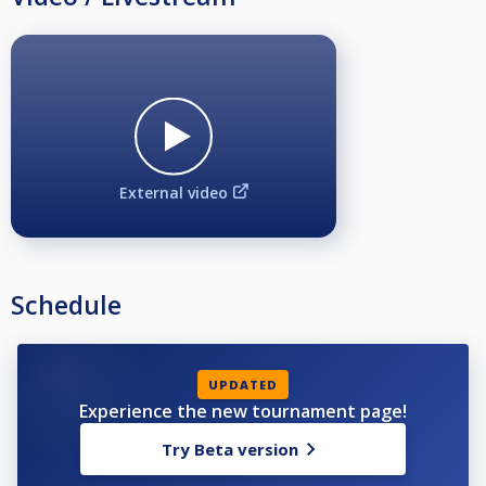
Csoport harmadik: 10.000.- + tárgynyeremény
Egyéni különdíj:
Az a játékos, aki legalább 6 fordulón részt vesz, a saját csoportján belüli
többi játékossal együtt egy sorsoláson vesz részt, ahol az alábbi
nyeremények kerülnek kiosztásra:
1. csoport különdíj: 140.000.-
2. csoport különdíj: 80.000.-
3. csoport különdíj: 50.000.-
External video
4. csoport különdíj: 30.000.-
Nevezési díjak:
1. csoport játékosainak: 5.000.- / forduló
2. csoport játékosainak: 4.500.- / forduló
Schedule
3. csoport játékosainak: 3.500.- / forduló
4. csoport játékosainak: 2.500.- / forduló
Nevezni minden forduló előtt 9:50-ig lehet a helyszínen. Utána már
nevezést nem tudunk fogadni.
UPDATED
Experience the new tournament page!
Fordulók lebonyolítása:
Try Beta version
A fordulókon 9-es és 10-es játékban zajlanak a mérkőzések, váltott
kezdéssel, az EPBF versenyszabálya alapján.