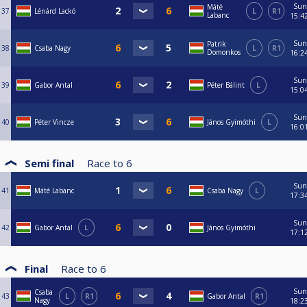
Sun
Máté
37
Lénárd Lackó
L
R1
Labanc
15:4
Sun
Patrik
38
Csaba Nagy
L
R1
Domonkos
16:2
Sun
39
Gabor Antal
Péter Bálint
L
15:0
Sun
40
Péter Vincze
János Gyimóthi
L
16:0
Semi final
Race to
6
Sun
41
Máté Labanc
Csaba Nagy
L
17:3
Sun
42
Gabor Antal
L
János Gyimóthi
17:1
Final
Race to
6
Sun
Csaba
43
L
R1
Gabor Antal
R1
Nagy
18:2