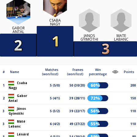
CSABA
NAGY
GABOR
ANTAL
JÁNOS
MÁTÉ
GYIMÓTHI
LABANC
Matches
Frames
Win
#
Name
Points
(won/lost)
(won/lost)
percentage
Csaba
60%
1
5 (5/0)
50 (30/20)
200
Nagy
Gabor
72%
2
5 (4/1)
39 (28/11)
150
Antal
János
56%
3
5 (3/2)
39 (22/17)
110
Gyimóthi
Máté
55%
3
6 (4/2)
49 (27/22)
110
Labanc
Lénárd
59%
5
4 (3/1)
34 (20/14)
80