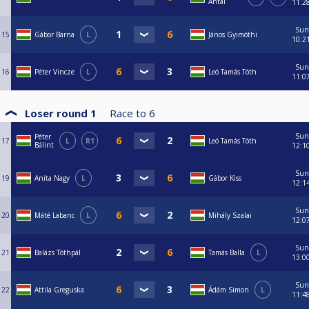
Antal
11:2
Sun
15
Gábor Barna
L
János Gyimóthi
10:2
Sun
16
Péter Vincze
L
Leó Tamás Tóth
11:0
Loser round 1
Race to
6
Sun
Péter
17
L
R1
Leó Tamás Tóth
Bálint
12:1
Sun
19
Anita Nagy
L
Gábor Kiss
12:1
Sun
20
Máté Labanc
L
Mihály Szalai
12:0
Sun
21
Balázs Tóthpál
Tamás Balla
L
13:0
Sun
22
Attila Greguska
Ádám Simon
L
11:4