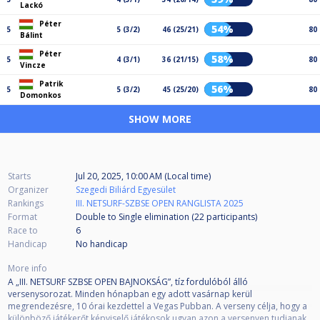
Lackó
Péter
54%
5
5 (3/2)
46 (25/21)
80
Bálint
Péter
58%
5
4 (3/1)
36 (21/15)
80
Vincze
Patrik
56%
5
5 (3/2)
45 (25/20)
80
Domonkos
SHOW MORE
Starts
Jul 20, 2025, 10:00 AM (Local time)
Organizer
Szegedi Biliárd Egyesület
Rankings
III. NETSURF-SZBSE OPEN RANGLISTA 2025
Format
Double to Single elimination (22
participants
)
Race to
6
Handicap
No handicap
More info
A „III. NETSURF SZBSE OPEN BAJNOKSÁG”, tíz fordulóból álló
versenysorozat. Minden hónapban egy adott vasárnap kerül
megrendezésre, 10 órai kezdettel a Vegas Pubban. A verseny célja, hogy a
különböző játékerőt képviselő játékosok ugyan azon a versenyen tudjanak