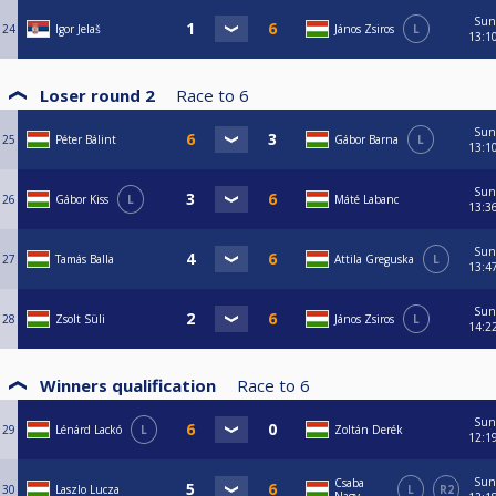
Sun
24
Igor Jelaš
János Zsiros
L
13:1
Loser round 2
Race to
6
Sun
25
Péter Bálint
Gábor Barna
L
13:1
Sun
26
Gábor Kiss
L
Máté Labanc
13:3
Sun
27
Tamás Balla
Attila Greguska
L
13:4
Sun
28
Zsolt Süli
János Zsiros
L
14:2
Winners qualification
Race to
6
Sun
29
Lénárd Lackó
L
Zoltán Derék
12:1
Sun
Csaba
30
Laszlo Lucza
L
R2