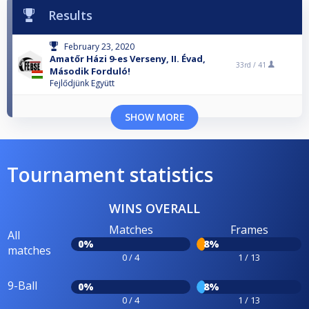
Results
February 23, 2020
Amatőr Házi 9-es Verseny, II. Évad,
33rd /
41
Második Forduló!
Fejlődjünk Együtt
SHOW MORE
Tournament statistics
WINS OVERALL
Matches
Frames
All
0%
8%
matches
0 / 4
1 / 13
9-Ball
0%
8%
0 / 4
1 / 13