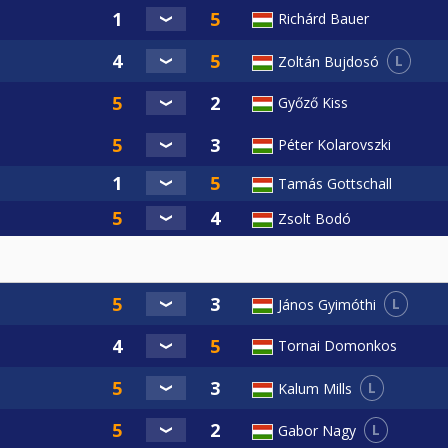
Richárd Bauer
L
Zoltán Bujdosó
Győző Kiss
Péter Kolarovszki
Tamás Gottschall
Zsolt Bodó
L
János Gyimóthi
Tornai Domonkos
L
Kalum Mills
L
Gabor Nagy