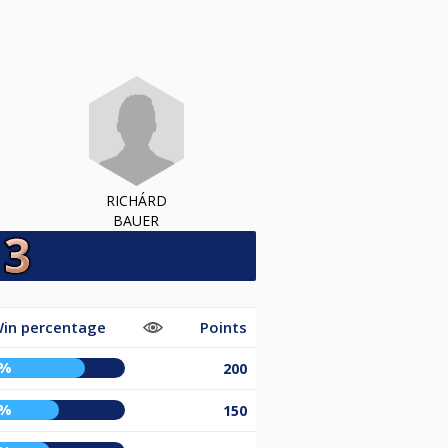
RICHÁRD
BAUER
in percentage
Points
4%
200
7%
150