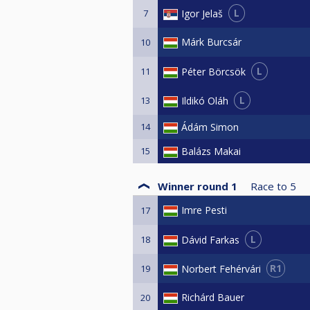
L
Igor Jelaš
7
Márk Burcsár
10
L
Péter Börcsök
11
L
Ildikó Oláh
13
14
Ádám Simon
15
Balázs Makai
Winner round 1
Race to
5
Imre Pesti
17
L
Dávid Farkas
18
R1
Norbert Fehérvári
19
Richárd Bauer
20