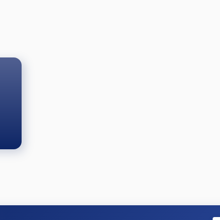
000.- forintos vásárlási utalványa + az SZBSE különdíja
atója a 4Biliard.hu. Különdíja egy 40.000.- forintos vásárlás
ténő vásárlásnál használható fel. Továbbá a fordulókon ki
ek átadásra.
3.000.- HUF.
esti krt. 5-7.)
olása alapján, a 3-as és 4-es csoport játékosai indulhatna
nyre, ahol a szervezők a játék erejének megállapítása alapjá
és, de papucs, melegítő, terepszínű ruházat nem megenged