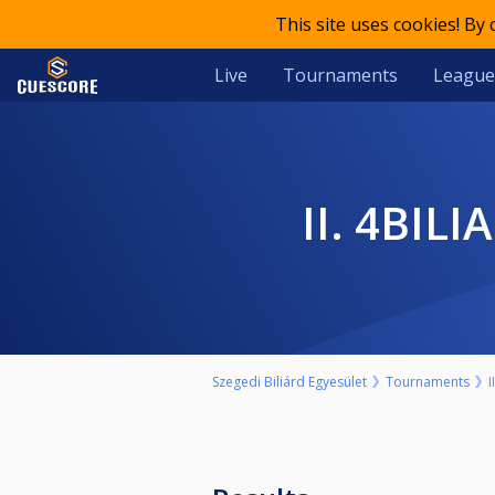
This site uses cookies! By
Live
Tournaments
League
II. 4BI
Szegedi Biliárd Egyesület
Tournaments
I