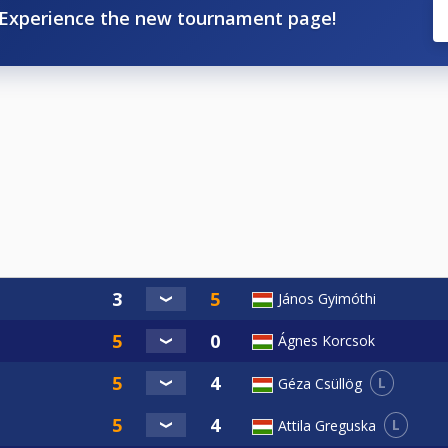
Experience the new tournament page!
ZBSE részletes szabályok” dokumentum tartalmazza.
klás nélkül megváltoztathatják, vagy módosíthatják.
János Gyimóthi
Ágnes Korcsok
L
Géza Csüllög
L
Attila Greguska