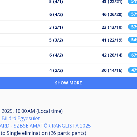
5
5 (4/1)
43 (22/21)
5
6 (4/2)
46 (26/20)
5
3 (2/1)
23 (13/10)
5
5 (3/2)
41 (22/19)
6 (4/2)
42 (28/14)
6
4
4 (2/2)
30 (14/16)
SHOW MORE
 2025, 10:00 AM (Local time)
 Biliárd Egyesület
ILIARD - SZBSE AMATŐR RANGLISTA 2025
to Single elimination (26
participants
)