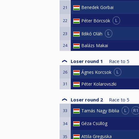
Benedek Gorbai
21
L
Péter Börcsök
22
L
Ildikó Oláh
23
24
Balázs Makai
Loser round 1
Race to
5
L
Ágnes Korcsok
26
31
Péter Kolarovszki
Loser round 2
Race to
5
L
R1
Tamás Nagy Biblia
33
Géza Csüllög
34
Attila Greguska
35