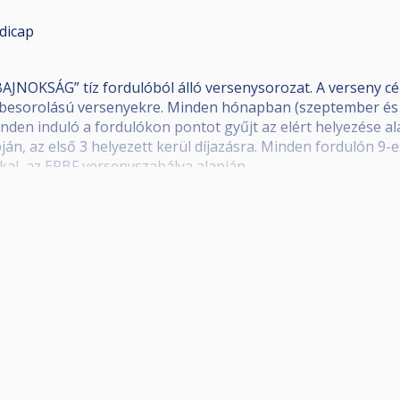
dicap
JNOKSÁG” tíz fordulóból álló versenysorozat. A verseny cél
besorolású versenyekre. Minden hónapban (szeptember és o
nden induló a fordulókon pontot gyűjt az elért helyezése ala
apján, az első 3 helyezett kerül díjazásra. Minden fordulón 9
kkal, az EPBF versenyszabálya alapján.
 megrendezésre
ajd a legjobb 8-tól egyenes kiesés. Végig 5 nyertig.
ajd a legjobb 8-tól egyenes kiesés. Végig 5 nyertig.
 majd a legjobb 16-tól egyenes kiesés. Végig 5 nyertig.
 egy biliárdos ajándék az indulók között, a 4Biliard.hu fel
 A legjobb 4 játékosnak a verseny végéig kell maradnia. Ha
m jogosult díjazásra.