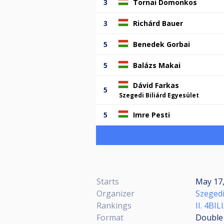
3
Tornai Domonkos
3
Richárd Bauer
5
Benedek Gorbai
5
Balázs Makai
Dávid Farkas
5
Szegedi Biliárd Egyesület
5
Imre Pesti
Starts
May 17,
Organizer
Szegedi
Rankings
II. 4B
Format
Double 