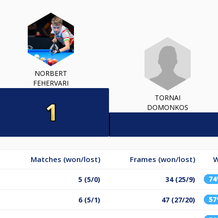
NORBERT
FEHERVARI
TORNAI
DOMONKOS
Matches (won/lost)
Frames (won/lost)
W
7
5 (5/0)
34 (25/9)
5
6 (5/1)
47 (27/20)