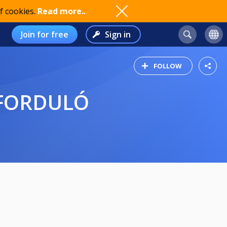
f cookies.
Read more..
Join for free
Sign in
FOLLOW
. FORDULÓ