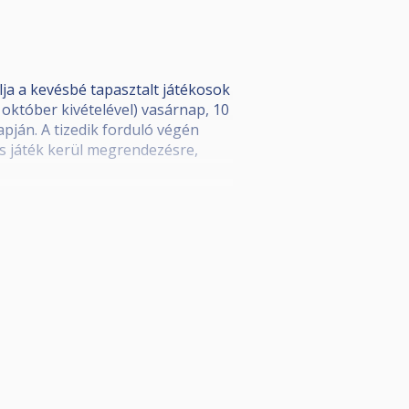
ja a kevésbé tapasztalt játékosok
któber kivételével) vasárnap, 10
pján. A tizedik forduló végén
-es játék kerül megrendezésre,
ajánlásában. A forduló végén pedig
 közülük valaki nem jelenik meg a