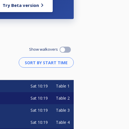
Try Beta version
Show walkovers
Sat
10:19
Table 1
Sat
10:19
Table 2
Sat
10:19
Table 3
Sat
10:19
Table 4