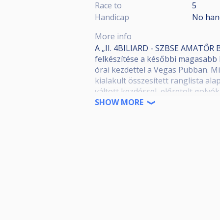
Race to
5
Handicap
No han
More info
A „II. 4BILIARD - SZBSE AMATŐR BA
felkészítése a későbbi magasabb 
órai kezdettel a Vegas Pubban. Mi
kialakult összesített ranglista al
váltott kezdéssel, előretolt golyó
SHOW MORE
Fordulók lebonyolítása:
8 nevezőig: A forduló nem kerül
16 nevezőig: Csoportmérkőzések, m
24 nevezőig: Dupla KO rendszer, m
25 nevezőtől: Vigaszágas rendszer,
A fordulók díjazása:
Minden fordulón kisorsolásra kerül
az első négy helyezett ÉRMET kap.
forduló végi díjkiosztón, akkor ne