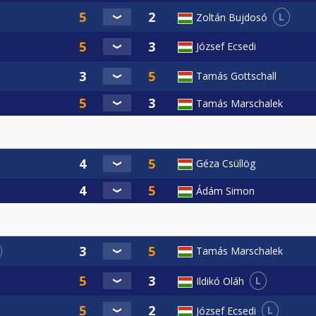
L
Zoltán Bujdosó
József Ecsedi
Tamás Gottschall
Tamás Marschalek
Géza Csüllög
Ádám Simon
Tamás Marschalek
L
Ildikó Oláh
L
József Ecsedi