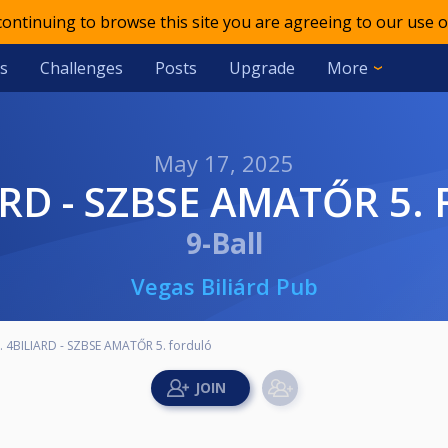
 continuing to browse this site you are agreeing to our use o
s
Challenges
Posts
Upgrade
More
May 17, 2025
LIARD - SZBSE AMATŐR 5
9-Ball
Vegas Biliárd Pub
I. 4BILIARD - SZBSE AMATŐR 5. forduló