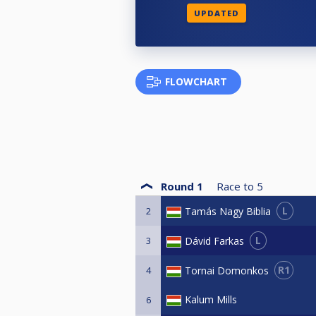
UPDATED
Egyéb rendelkezések:
A verseny egyéb szabályait az „S
A versenykiírást a szervezők indo
FLOWCHART
Round 1
Race to
5
L
Tamás Nagy Biblia
2
L
Dávid Farkas
3
R1
Tornai Domonkos
4
Kalum Mills
6