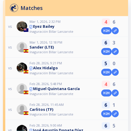
Matches
4
6
Mar 1, 2026, 2:32 PM
Eyez Bailey
vs
H2H
Inaguración Billar Lanzarote
6
3
Mar 1, 2026, 12:18 PM
Sander (LTE)
vs
H2H
Inaguración Billar Lanzarote
5
0
Feb 28, 2026, 9:21 PM
Alex Hidalgo
vs
H2H
Inaguración Billar Lanzarote
4
6
Feb 28, 2026, 5:48 PM
Miguel Quintana García
vs
H2H
Inaguración Billar Lanzarote
6
1
Feb 28, 2026, 11:45 AM
Carlitos (TF)
vs
H2H
Inaguración Billar Lanzarote
6
5
Feb 28, 2026, 9:00 AM
José Agustín Donate Díaz
vs