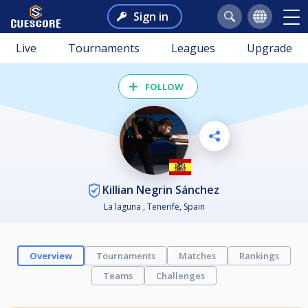
Sign in
Live
Tournaments
Leagues
Upgrade
FOLLOW
Killian Negrin Sánchez
La laguna , Tenerife, Spain
Overview
Tournaments
Matches
Rankings
Teams
Challenges