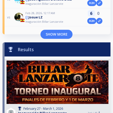
H2H
Inaguración Billar Lanzarote
6
0
Feb 28, 2026, 12:17 AM
Josue LZ
vs
H2H
Inaguración Billar Lanzarote
SHOW MORE
Results
February 27 - March 1, 2026