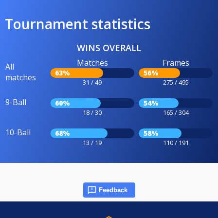
Tournament statistics
WINS OVERALL
Matches
Frames
All
63%
56%
matches
31 / 49
275 / 495
9-Ball
60%
54%
18 / 30
165 / 304
10-Ball
68%
58%
13 / 19
110 / 191
Feedback