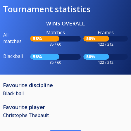
Tournament statistics
WINS OVERALL
Matches
Frames
All
58%
58%
matches
35 / 60
122 / 212
Blackball
58%
58%
35 / 60
122 / 212
Favourite discipline
Black ball
Favourite player
Christophe Thebault