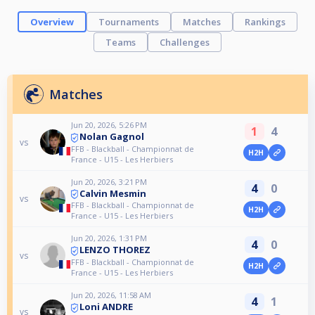
Overview
Tournaments
Matches
Rankings
Teams
Challenges
Matches
Jun 20, 2026, 5:26 PM
1
4
Nolan Gagnol
vs
FFB - Blackball - Championnat de
H2H
France - U15 - Les Herbiers
Jun 20, 2026, 3:21 PM
4
0
Calvin Mesmin
vs
FFB - Blackball - Championnat de
H2H
France - U15 - Les Herbiers
Jun 20, 2026, 1:31 PM
4
0
LENZO THOREZ
vs
FFB - Blackball - Championnat de
H2H
France - U15 - Les Herbiers
Jun 20, 2026, 11:58 AM
4
1
Loni ANDRE
vs