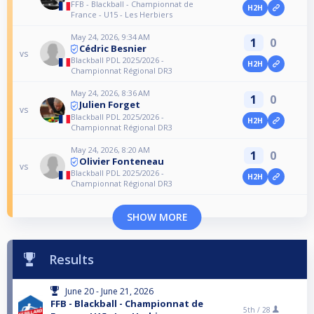
FFB - Blackball - Championnat de
H2H
France - U15 - Les Herbiers
May 24, 2026, 9:34 AM
1
0
Cédric Besnier
vs
Blackball PDL 2025/2026 -
H2H
Championnat Régional DR3
May 24, 2026, 8:36 AM
1
0
Julien Forget
vs
Blackball PDL 2025/2026 -
H2H
Championnat Régional DR3
May 24, 2026, 8:20 AM
1
0
Olivier Fonteneau
vs
Blackball PDL 2025/2026 -
H2H
Championnat Régional DR3
SHOW MORE
Results
June 20 - June 21, 2026
FFB - Blackball - Championnat de
5th /
28