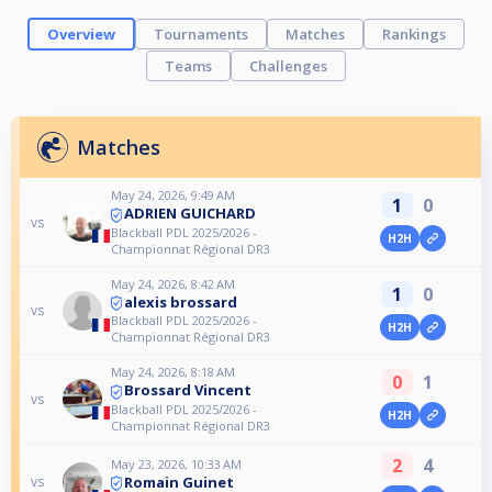
Overview
Tournaments
Matches
Rankings
Teams
Challenges
Matches
May 24, 2026, 9:49 AM
1
0
ADRIEN GUICHARD
vs
Blackball PDL 2025/2026 -
H2H
Championnat Régional DR3
May 24, 2026, 8:42 AM
1
0
alexis brossard
vs
Blackball PDL 2025/2026 -
H2H
Championnat Régional DR3
May 24, 2026, 8:18 AM
0
1
Brossard Vincent
vs
Blackball PDL 2025/2026 -
H2H
Championnat Régional DR3
2
4
May 23, 2026, 10:33 AM
Romain Guinet
vs