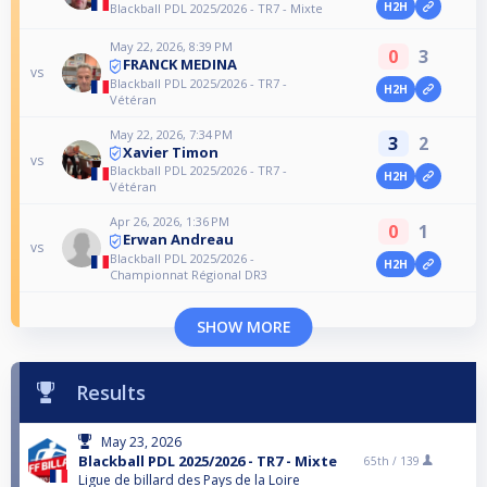
H2H
Blackball PDL 2025/2026 - TR7 - Mixte
May 22, 2026, 8:39 PM
0
3
FRANCK MEDINA
vs
Blackball PDL 2025/2026 - TR7 -
H2H
Vétéran
May 22, 2026, 7:34 PM
3
2
Xavier Timon
vs
Blackball PDL 2025/2026 - TR7 -
H2H
Vétéran
Apr 26, 2026, 1:36 PM
0
1
Erwan Andreau
vs
Blackball PDL 2025/2026 -
H2H
Championnat Régional DR3
SHOW MORE
Results
May 23, 2026
Blackball PDL 2025/2026 - TR7 - Mixte
65th /
139
Ligue de billard des Pays de la Loire