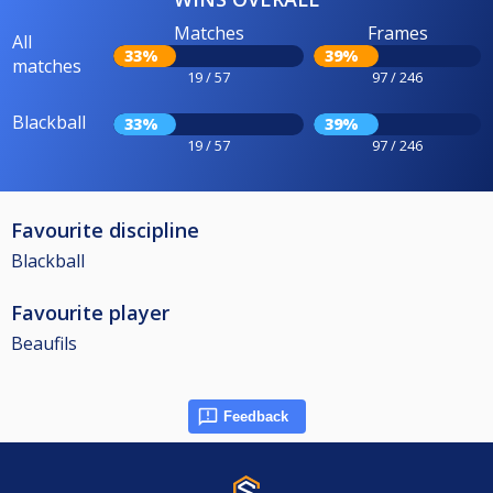
Matches
Frames
All
33%
39%
matches
19 / 57
97 / 246
Blackball
33%
39%
19 / 57
97 / 246
Favourite discipline
Blackball
Favourite player
Beaufils
Feedback