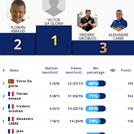
VICTOR
DA GLORIA
FLORIAN
AMIAUD
FREDERIC
ALEXANDRE
GROSBOIS
CARRE
Matches
Frames
Win
#
Name
Points
(won/lost)
(won/lost)
percentage
Victor Da
66%
1
5 (5/0)
32 (21/11)
154
gloria
Florian
71%
2
9 (8/1)
51 (36/15)
134
Amiaud
Frederic
65%
3
6 (5/1)
34 (22/12)
116
Grosbois
Alexandre
74%
3
7 (6/1)
34 (25/9)
116
CARRE
Jean