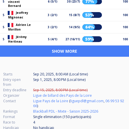
77%
5
6 (5/1)
30 (23/7)
100
vincent
Bernard
Jeoffrey
53%
5
3 (2/1)
15 (8/7)
100
Mignonac
Adrien Le
64%
5
3 (2/1)
14 (9/5)
100
Morillon
Jérémy
59%
5
5 (4/1)
27 (16/11)
100
Heriteau
SHOW MORE
Starts
Sep 20, 2025, 8:00 AM (Local time)
Entry open
Sep 1, 2025, 8:00 PM (Local time)
from
Entry deadline
Sep 15, 2025, 8:00 PM (Local time)
Organizer
Ligue de billard des Pays de la Loire
Contact
Ligue Pays de la Loire
(
liguepdl@gmail.com
,
06 99 53 92
66
)
Rankings
Blackball PDL - Mixte - Saison 2025-2026
Format
Single elimination (150
participants
)
Race to
4
Handicap
No handicap