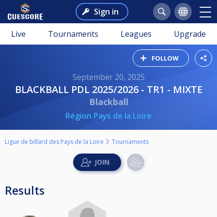
Sign in
Live
Tournaments
Leagues
Upgrade
FOLLOW
September 20, 2025
BLACKBALL PDL 2025/2026 - TR1 - MIXTE
Blackball
Région Pays de la Loire
Ligue de billard des Pays de la Loire
Tournaments
Results