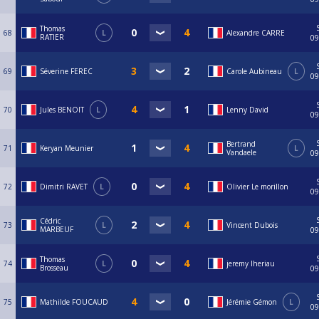
Thomas
68
L
Alexandre CARRE
RATIER
09
69
Séverine FEREC
Carole Aubineau
L
09
70
Jules BENOIT
L
Lenny David
09
Bertrand
71
Keryan Meunier
L
Vandaele
09
72
Dimitri RAVET
L
Olivier Le morillon
09
Cédric
73
L
Vincent Dubois
MARBEUF
09
Thomas
74
L
jeremy lheriau
Brosseau
09
75
Mathilde FOUCAUD
Jérémie Gémon
L
09