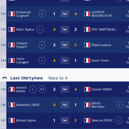
14
Emmanuel
LAURENT
141
L
Guignard
BEAUMICHON
15
142
Alban Seyeux
L
ERIC MARTINEAU
15
Clément
143
L
Pascal Lussaud
Hupont
15
Cedric
144
L
Xavier Timon
Grangeré
15
Last thirtytwo
Race to
4
clement
145
L
R1
Damien MARIE
dubois
15
Jeremy
146
Alexandre CARRE
L
Morineau
15
147
Mickaël Lépine
Séverine FEREC
L
15