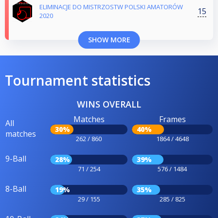
ELIMINACJE DO MISTRZOSTW POLSKI AMATORÓW
15
2020
SHOW MORE
Tournament statistics
WINS OVERALL
Matches
Frames
All
30%
40%
matches
262 / 860
1864 / 4648
9-Ball
28%
39%
71 / 254
576 / 1484
8-Ball
19%
35%
29 / 155
285 / 825