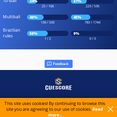
10-Ball
24%
37%
25 / 106
220 / 595
Multiball
40%
45%
136 / 343
783 / 1744
Brazilian
50%
0%
rules
1 / 2
0 / 0
Feedback
© 2015-2026 CueScore International
This site uses cookies! By continuing to browse this
site you are agreeing to our use of cookies.
Read
more..
Cookie policy
Privacy policy
Terms of service