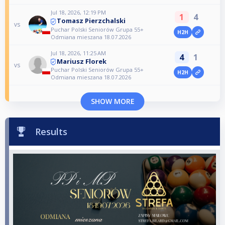
Jul 18, 2026, 12:19 PM
1
4
Tomasz Pierzchalski
vs
Puchar Polski Seniorów Grupa 55+
H2H
Odmiana mieszana 18.07.2026
Jul 18, 2026, 11:25 AM
4
1
Mariusz Florek
vs
Puchar Polski Seniorów Grupa 55+
H2H
Odmiana mieszana 18.07.2026
SHOW MORE
Results