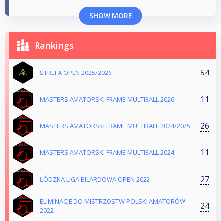
SHOW MORE
Rankings
54
STREFA OPEN 2025/2026
11
MASTERS AMATORSKI FRAME MULTIBALL 2026
26
MASTERS AMATORSKI FRAME MULTIBALL 2024/2025
11
MASTERS AMATORSKI FRAME MULTIBALL 2024
27
ŁÓDZKA LIGA BILARDOWA OPEN 2022
ELIMINACJE DO MISTRZOSTW POLSKI AMATORÓW
24
2022