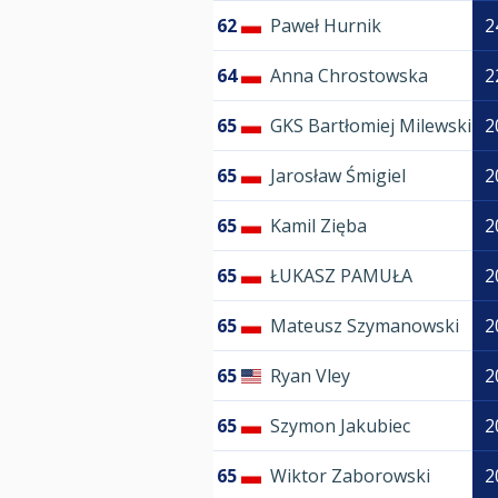
62
Paweł Hurnik
2
64
Anna Chrostowska
2
65
GKS Bartłomiej Milewski
2
65
Jarosław Śmigiel
2
65
Kamil Zięba
2
65
ŁUKASZ PAMUŁA
2
65
Mateusz Szymanowski
2
65
Ryan Vley
2
65
Szymon Jakubiec
2
65
Wiktor Zaborowski
2