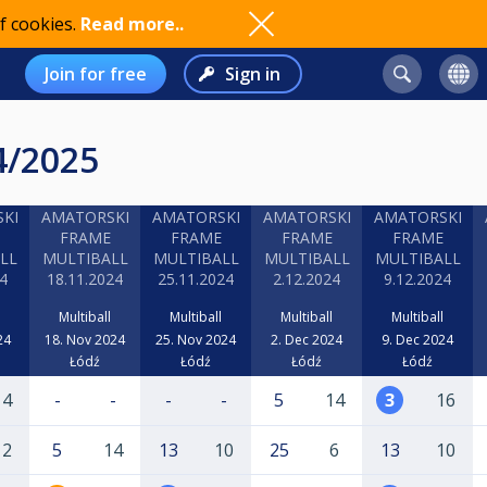
f cookies.
Read more..
Join for free
Sign in
4/2025
KI
AMATORSKI
AMATORSKI
AMATORSKI
AMATORSKI
FRAME
FRAME
FRAME
FRAME
LL
MULTIBALL
MULTIBALL
MULTIBALL
MULTIBALL
24
18.11.2024
25.11.2024
2.12.2024
9.12.2024
Multiball
Multiball
Multiball
Multiball
24
18. Nov 2024
25. Nov 2024
2. Dec 2024
9. Dec 2024
Łódź
Łódź
Łódź
Łódź
14
-
-
-
-
5
14
3
16
12
5
14
13
10
25
6
13
10