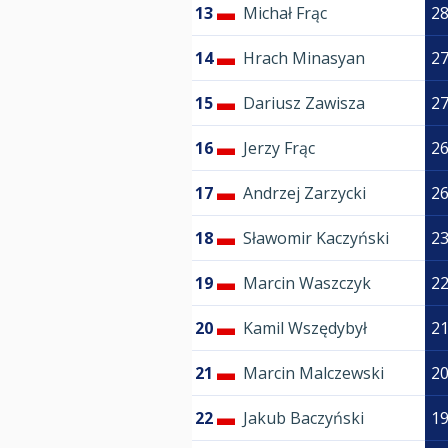
13
Michał Frąc
2
14
Hrach Minasyan
2
15
Dariusz Zawisza
2
16
Jerzy Frąc
2
17
Andrzej Zarzycki
2
18
Sławomir Kaczyński
2
19
Marcin Waszczyk
2
20
Kamil Wszędybył
2
21
Marcin Malczewski
2
22
Jakub Baczyński
1