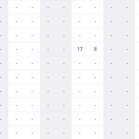
-
-
-
-
-
-
-
-
-
-
-
-
-
-
-
-
-
-
-
-
-
-
-
-
-
-
-
-
-
-
-
-
17
8
-
-
-
-
-
-
-
-
-
-
-
-
-
-
-
-
-
-
-
-
-
-
-
-
-
-
-
-
-
-
-
-
-
-
-
-
-
-
-
-
-
-
-
-
-
-
-
-
-
-
-
-
-
-
-
-