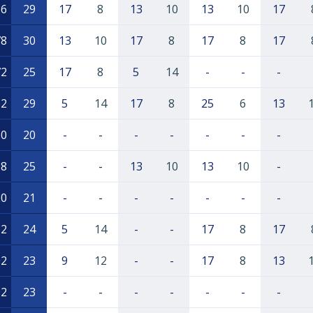
86
29
17
8
13
10
13
10
17
78
30
13
10
17
8
17
8
17
72
25
17
8
5
14
-
-
-
62
29
5
14
17
8
25
6
13
60
20
-
-
-
-
-
-
-
38
25
-
-
13
10
13
10
-
20
21
-
-
-
-
-
-
-
12
24
5
14
-
-
17
8
17
02
23
9
12
-
-
17
8
13
92
23
-
-
-
-
-
-
-