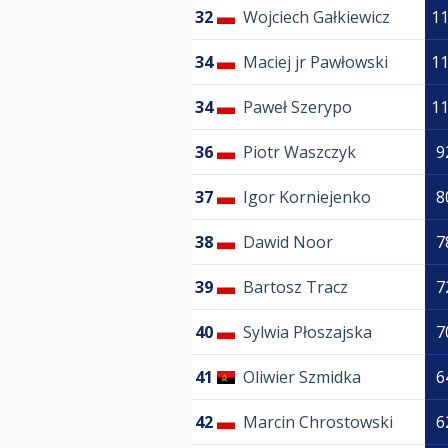
32
Wojciech Gałkiewicz
1
34
Maciej jr Pawłowski
1
34
Paweł Szerypo
1
36
Piotr Waszczyk
9
37
Igor Korniejenko
8
38
Dawid Noor
7
39
Bartosz Tracz
7
40
Sylwia Płoszajska
7
41
Oliwier Szmidka
6
42
Marcin Chrostowski
6