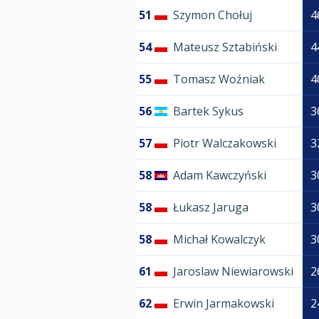
51
Szymon Chołuj
4
54
Mateusz Sztabiński
4
55
Tomasz Woźniak
4
56
Bartek Sykus
3
57
Piotr Walczakowski
3
58
Adam Kawczyński
3
58
Łukasz Jaruga
3
58
Michał Kowalczyk
3
61
Jaroslaw Niewiarowski
2
62
Erwin Jarmakowski
2