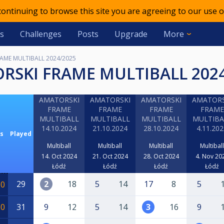
 continuing to browse this site you are agreeing to our use o
s
Challenges
Posts
Upgrade
More
AME MULTIBALL 2024/2025
ORSKI FRAME MULTIBALL 202
AMATORSKI
AMATORSKI
AMATORSKI
AMATORS
FRAME
FRAME
FRAME
FRAME
MULTIBALL
MULTIBALL
MULTIBALL
MULTIBA
14.10.2024
21.10.2024
28.10.2024
4.11.20
s
Played
Multiball
Multiball
Multiball
Multiball
14. Oct 2024
21. Oct 2024
28. Oct 2024
4. Nov 20
Łódź
Łódź
Łódź
Łódź
29
2
18
5
14
17
8
5
10
10
31
9
12
5
14
3
16
9