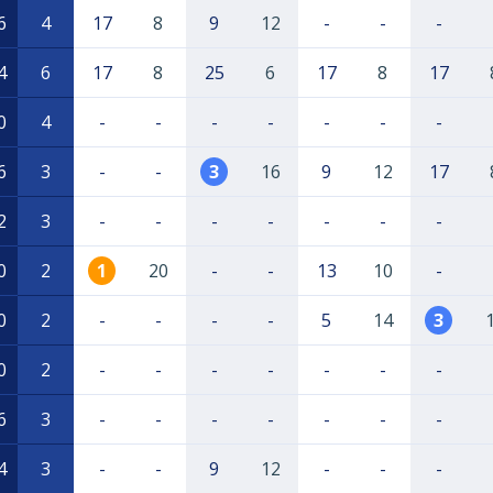
6
4
17
8
9
12
-
-
-
4
6
17
8
25
6
17
8
17
0
4
-
-
-
-
-
-
-
6
3
-
-
3
16
9
12
17
2
3
-
-
-
-
-
-
-
0
2
1
20
-
-
13
10
-
0
2
-
-
-
-
5
14
3
0
2
-
-
-
-
-
-
-
6
3
-
-
-
-
-
-
-
4
3
-
-
9
12
-
-
-