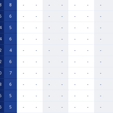
8
8
-
-
-
-
-
-
-
6
6
-
-
-
-
-
-
-
4
5
-
-
-
-
-
-
-
4
6
-
-
-
-
-
-
-
2
4
-
-
-
-
-
-
-
2
6
-
-
-
-
-
-
-
0
7
-
-
-
-
-
-
-
8
6
-
-
-
-
-
-
-
6
5
-
-
-
-
-
-
-
6
5
-
-
-
-
-
-
-