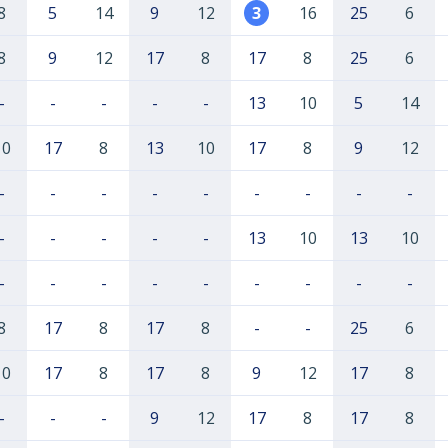
8
5
14
9
12
3
16
25
6
8
9
12
17
8
17
8
25
6
-
-
-
-
-
13
10
5
14
10
17
8
13
10
17
8
9
12
-
-
-
-
-
-
-
-
-
-
-
-
-
-
13
10
13
10
-
-
-
-
-
-
-
-
-
8
17
8
17
8
-
-
25
6
10
17
8
17
8
9
12
17
8
-
-
-
9
12
17
8
17
8