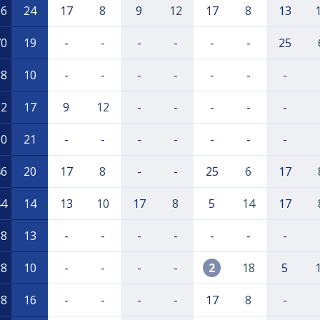
86
24
17
8
9
12
17
8
13
70
19
-
-
-
-
-
-
25
68
10
-
-
-
-
-
-
-
62
17
9
12
-
-
-
-
-
50
21
-
-
-
-
-
-
-
46
20
17
8
-
-
25
6
17
44
14
13
10
17
8
5
14
17
28
13
-
-
-
-
-
-
-
28
10
-
-
-
-
2
18
5
18
16
-
-
-
-
17
8
-