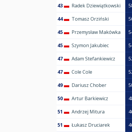
43
Radek Dziewiątkowski
5
44
Tomasz Orziński
5
45
Przemysław Makówka
5
45
Szymon Jakubiec
5
47
Adam Stefankiewicz
5
47
Cole Cole
5
49
Dariusz Chober
5
50
Artur Barkiewicz
4
51
Andrzej Mitura
4
51
Łukasz Druciarek
4