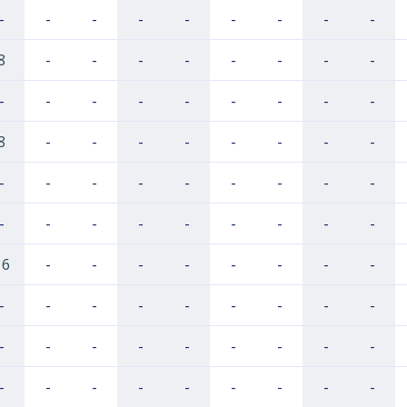
-
-
-
-
-
-
-
-
-
8
-
-
-
-
-
-
-
-
-
-
-
-
-
-
-
-
-
8
-
-
-
-
-
-
-
-
-
-
-
-
-
-
-
-
-
-
-
-
-
-
-
-
-
-
16
-
-
-
-
-
-
-
-
-
-
-
-
-
-
-
-
-
-
-
-
-
-
-
-
-
-
-
-
-
-
-
-
-
-
-