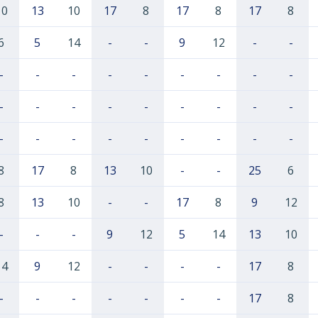
10
13
10
17
8
17
8
17
8
6
5
14
-
-
9
12
-
-
-
-
-
-
-
-
-
-
-
-
-
-
-
-
-
-
-
-
-
-
-
-
-
-
-
-
-
8
17
8
13
10
-
-
25
6
8
13
10
-
-
17
8
9
12
-
-
-
9
12
5
14
13
10
14
9
12
-
-
-
-
17
8
-
-
-
-
-
-
-
17
8