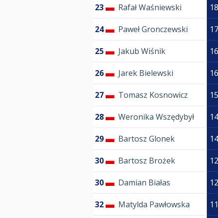
23
Rafał Waśniewski
1
24
Paweł Gronczewski
1
25
Jakub Wiśnik
1
26
Jarek Bielewski
1
27
Tomasz Kosnowicz
1
28
Weronika Wszędybył
1
29
Bartosz Glonek
1
30
Bartosz Brożek
1
30
Damian Białas
1
32
Matylda Pawłowska
1