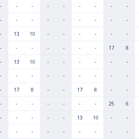
-
-
-
-
-
-
-
-
-
-
-
-
-
-
-
-
-
-
-
13
10
-
-
-
-
-
-
-
-
-
-
-
-
-
17
8
-
13
10
-
-
-
-
-
-
-
-
-
-
-
-
-
-
-
-
17
8
-
-
17
8
-
-
-
-
-
-
-
-
-
25
6
-
-
-
-
-
13
10
-
-
-
-
-
-
-
-
-
-
-