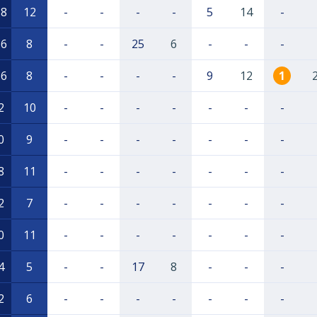
18
12
-
-
-
-
5
14
-
16
8
-
-
25
6
-
-
-
16
8
-
-
-
-
9
12
1
2
10
-
-
-
-
-
-
-
0
9
-
-
-
-
-
-
-
8
11
-
-
-
-
-
-
-
2
7
-
-
-
-
-
-
-
0
11
-
-
-
-
-
-
-
4
5
-
-
17
8
-
-
-
2
6
-
-
-
-
-
-
-