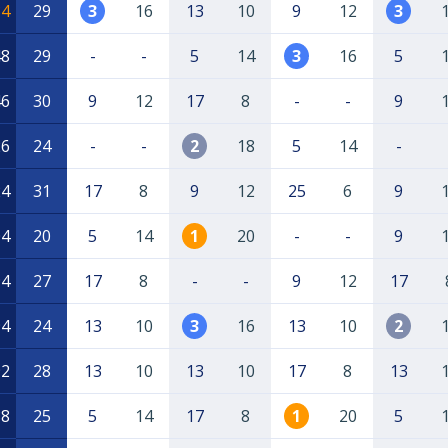
84
29
3
16
13
10
9
12
3
48
29
-
-
5
14
3
16
5
46
30
9
12
17
8
-
-
9
26
24
-
-
2
18
5
14
-
24
31
17
8
9
12
25
6
9
04
20
5
14
1
20
-
-
9
94
27
17
8
-
-
9
12
17
94
24
13
10
3
16
13
10
2
92
28
13
10
13
10
17
8
13
88
25
5
14
17
8
1
20
5