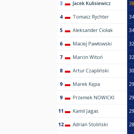
3
Jacek Kulisiewicz
3
4
Tomasz Rychter
3
5
Aleksander Ciołak
3
6
Maciej Pawłowski
3
7
Marcin Witoń
3
8
Artur Czapliński
3
9
Marek Kępa
2
9
Przemek NOWICKI
2
11
Kamil Jagas
2
12
Adrian Stoliński
2