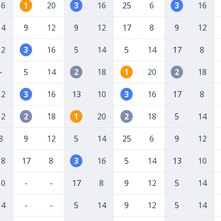
16
1
20
3
16
25
6
3
16
14
9
12
9
12
17
8
9
12
12
3
16
5
14
5
14
17
8
-
5
14
2
18
1
20
2
18
12
3
16
13
10
3
16
17
8
12
2
18
1
20
2
18
5
14
8
9
12
5
14
25
6
9
12
18
17
8
3
16
5
14
13
10
10
-
-
17
8
9
12
5
14
14
-
-
5
14
9
12
5
14