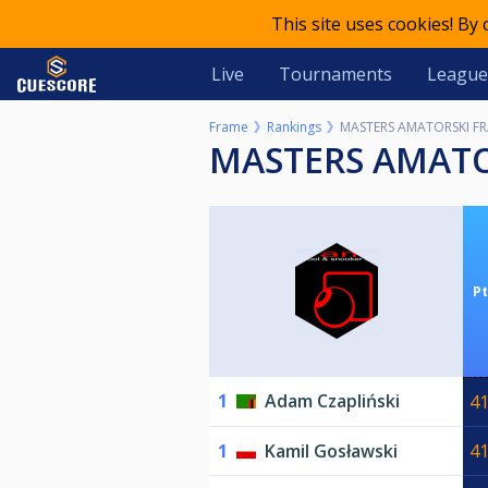
This site uses cookies! By
Live
Tournaments
League
Frame
Rankings
MASTERS AMATORSKI FR
MASTERS AMAT
Pt
1
Adam Czapliński
4
1
Kamil Gosławski
4