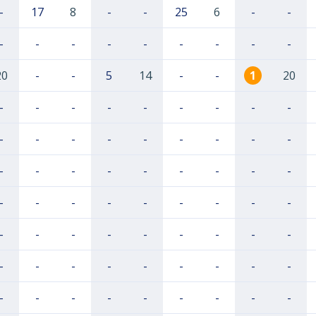
-
17
8
-
-
25
6
-
-
-
-
-
-
-
-
-
-
-
20
-
-
5
14
-
-
1
20
-
-
-
-
-
-
-
-
-
-
-
-
-
-
-
-
-
-
-
-
-
-
-
-
-
-
-
-
-
-
-
-
-
-
-
-
-
-
-
-
-
-
-
-
-
-
-
-
-
-
-
-
-
-
-
-
-
-
-
-
-
-
-