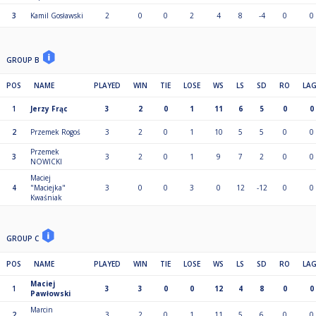
3
Kamil Gosławski
2
0
0
2
4
8
-4
0
0
GROUP B
POS
NAME
PLAYED
WIN
TIE
LOSE
WS
LS
SD
RO
LA
1
Jerzy Frąc
3
2
0
1
11
6
5
0
0
2
Przemek Rogoś
3
2
0
1
10
5
5
0
0
Przemek
3
3
2
0
1
9
7
2
0
0
NOWICKI
Maciej
4
"Maciejka"
3
0
0
3
0
12
-12
0
0
Kwaśniak
GROUP C
POS
NAME
PLAYED
WIN
TIE
LOSE
WS
LS
SD
RO
LA
Maciej
1
3
3
0
0
12
4
8
0
0
Pawłowski
Marcin
2
3
2
0
1
11
5
6
0
0