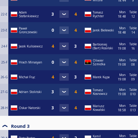
Mitura
18:44
9
Mon
Table
Adam
Tomasz
22-E
Stefankiewicz
Rychter
18:48
12
Mon
Table
Paweł
23-E
Jarek Bielewski
Gronczewski
18:48
14
Mon
Table
Bartłomiej
24-F
Jacek Kulisiewicz
(Bart) Rosiński
19:08
16
Mon
Table
Oliwier
25-F
Hrach Minasyan
Szmidka
19:08
08
Mon
Table
26-G
Michał Frąc
Marek Kępa
19:08
09
Mon
Table
Tomasz
27-G
Adrian Stoliński
Kosnowicz
19:08
010
Mon
Table
Mariusz
28-H
Oskar Natorski
Kowalski
18:58
013
Round 3
Mon
Table
Kamil