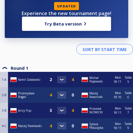
UPDATED
Experience the new tournament page!
Try Beta version
Round 1
Mon
Table
Michał
1-A
Kamil Gosławski
Popławski
18:11
5
Mon
Table
Przemysław
Maciej
2-B
Rogoś
Kwaśniak
18:10
6
Mon
Table
Przemek
3-B
Jerzy Frąc
NOWICKI
18:11
7
Mon
Table
Sylwia
4-C
Maciej Pawłowski
Płoszajska
18:11
9