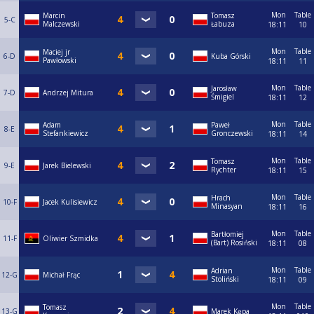
Mon
Table
Marcin
Tomasz
5-C
Malczewski
Łabuza
18:11
10
Mon
Table
Maciej jr
6-D
Kuba Górski
Pawłowski
18:11
11
Mon
Table
Jarosław
7-D
Andrzej Mitura
Śmigiel
18:11
12
Mon
Table
Adam
Paweł
8-E
Stefankiewicz
Gronczewski
18:11
14
Mon
Table
Tomasz
9-E
Jarek Bielewski
Rychter
18:11
15
Mon
Table
Hrach
10-F
Jacek Kulisiewicz
Minasyan
18:11
16
Mon
Table
Bartłomiej
11-F
Oliwier Szmidka
(Bart) Rosiński
18:11
08
Mon
Table
Adrian
12-G
Michał Frąc
Stoliński
18:11
09
Mon
Table
Tomasz
13-G
Marek Kępa