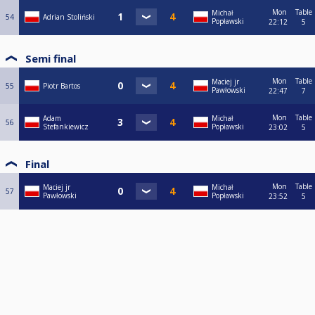
Mon
Table
Michał
54
Adrian Stoliński
Popławski
22:12
5
Semi final
Mon
Table
Maciej jr
55
Piotr Bartos
Pawłowski
22:47
7
Mon
Table
Adam
Michał
56
Stefankiewicz
Popławski
23:02
5
Final
Mon
Table
Maciej jr
Michał
57
Pawłowski
Popławski
23:52
5