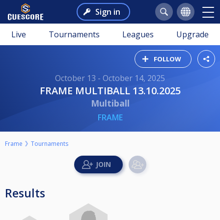
Sign in
Live
Tournaments
Leagues
Upgrade
FOLLOW
October 13 - October 14, 2025
FRAME MULTIBALL 13.10.2025
Multiball
FRAME
Frame
Tournaments
Results