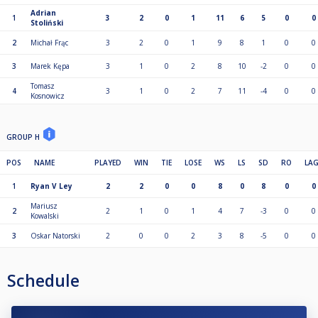
Adrian
1
3
2
0
1
11
6
5
0
0
Stoliński
2
Michał Frąc
3
2
0
1
9
8
1
0
0
3
Marek Kępa
3
1
0
2
8
10
-2
0
0
Tomasz
4
3
1
0
2
7
11
-4
0
0
Kosnowicz
GROUP H
POS
NAME
PLAYED
WIN
TIE
LOSE
WS
LS
SD
RO
LA
1
Ryan V Ley
2
2
0
0
8
0
8
0
0
Mariusz
2
2
1
0
1
4
7
-3
0
0
Kowalski
3
Oskar Natorski
2
0
0
2
3
8
-5
0
0
Schedule