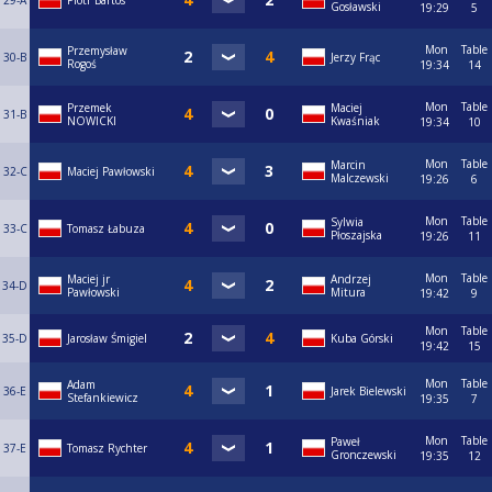
29-A
Piotr Bartos
Gosławski
19:29
5
Mon
Table
Przemysław
30-B
Jerzy Frąc
Rogoś
19:34
14
Mon
Table
Przemek
Maciej
31-B
NOWICKI
Kwaśniak
19:34
10
Mon
Table
Marcin
32-C
Maciej Pawłowski
Malczewski
19:26
6
Mon
Table
Sylwia
33-C
Tomasz Łabuza
Płoszajska
19:26
11
Mon
Table
Maciej jr
Andrzej
34-D
Pawłowski
Mitura
19:42
9
Mon
Table
35-D
Jarosław Śmigiel
Kuba Górski
19:42
15
Mon
Table
Adam
36-E
Jarek Bielewski
Stefankiewicz
19:35
7
Mon
Table
Paweł
37-E
Tomasz Rychter
Gronczewski
19:35
12