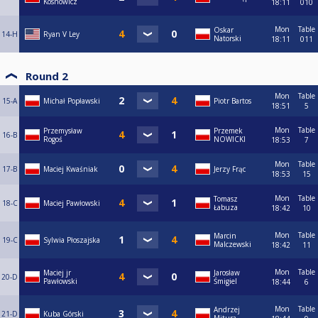
Kosnowicz
18:11
010
Mon
Table
Oskar
14-H
Ryan V Ley
Natorski
18:11
011
Round 2
Mon
Table
15-A
Michał Popławski
Piotr Bartos
18:51
5
Mon
Table
Przemysław
Przemek
16-B
Rogoś
NOWICKI
18:53
7
Mon
Table
17-B
Maciej Kwaśniak
Jerzy Frąc
18:53
15
Mon
Table
Tomasz
18-C
Maciej Pawłowski
Łabuza
18:42
10
Mon
Table
Marcin
19-C
Sylwia Płoszajska
Malczewski
18:42
11
Mon
Table
Maciej jr
Jarosław
20-D
Pawłowski
Śmigiel
18:44
6
Mon
Table
Andrzej
21-D
Kuba Górski