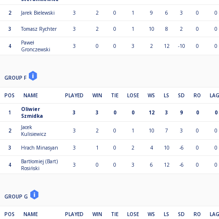
2
Jarek Bielewski
3
2
0
1
9
6
3
0
0
3
Tomasz Rychter
3
2
0
1
10
8
2
0
0
Paweł
4
3
0
0
3
2
12
-10
0
0
Gronczewski
GROUP F
POS
NAME
PLAYED
WIN
TIE
LOSE
WS
LS
SD
RO
LA
Oliwier
1
3
3
0
0
12
3
9
0
0
Szmidka
Jacek
2
3
2
0
1
10
7
3
0
0
Kulisiewicz
3
Hrach Minasyan
3
1
0
2
4
10
-6
0
0
Bartłomiej (Bart)
4
3
0
0
3
6
12
-6
0
0
Rosiński
GROUP G
POS
NAME
PLAYED
WIN
TIE
LOSE
WS
LS
SD
RO
LA