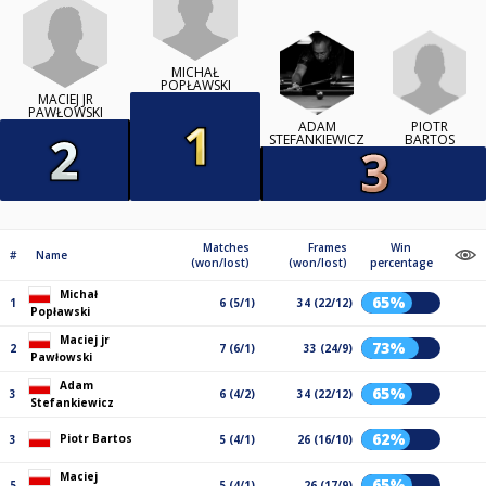
MICHAŁ
POPŁAWSKI
MACIEJ JR
PAWŁOWSKI
PIOTR
ADAM
BARTOS
STEFANKIEWICZ
Matches
Frames
Win
#
Name
(won/lost)
(won/lost)
percentage
Michał
65%
1
6 (5/1)
34 (22/12)
Popławski
Maciej jr
73%
2
7 (6/1)
33 (24/9)
Pawłowski
Adam
65%
3
6 (4/2)
34 (22/12)
Stefankiewicz
62%
Piotr Bartos
3
5 (4/1)
26 (16/10)
Maciej
65%
5
5 (4/1)
26 (17/9)