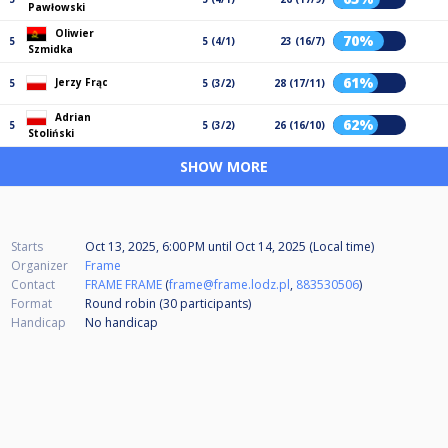
Pawłowski
Oliwier
70%
5
5 (4/1)
23 (16/7)
Szmidka
61%
Jerzy Frąc
5
5 (3/2)
28 (17/11)
Adrian
62%
5
5 (3/2)
26 (16/10)
Stoliński
SHOW MORE
Starts
Oct 13, 2025, 6:00 PM
until
Oct 14, 2025 (Local time)
Organizer
Frame
Contact
FRAME FRAME
(
frame@frame.lodz.pl
,
883530506
)
Format
Round robin (30
participants
)
Handicap
No handicap