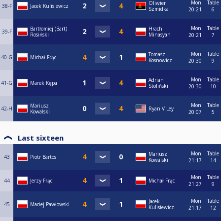
Mon
Table
Oliwier
38-F
Jacek Kulisiewicz
Szmidka
20:21
6
Mon
Table
Bartłomiej (Bart)
Hrach
39-F
Rosiński
Minasyan
20:21
7
Mon
Table
Tomasz
40-G
Michał Frąc
Kosnowicz
20:30
9
Mon
Table
Adrian
41-G
Marek Kępa
Stoliński
20:30
10
Mon
Table
Mariusz
42-H
Ryan V Ley
Kowalski
20:07
5
Last sixteen
Mon
Table
Mariusz
43
Piotr Bartos
Kowalski
21:17
14
Mon
Table
44
Jerzy Frąc
Michał Frąc
21:27
9
Mon
Table
Jacek
45
Maciej Pawłowski
Kulisiewicz
21:17
12