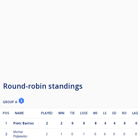
Round-robin standings
GROUP A
POS
NAME
PLAYED
WIN
TIE
LOSE
WS
LS
SD
RO
LA
1
Piotr Bartos
2
2
0
0
8
4
4
0
0
Michał
2
2
1
0
1
6
6
0
0
0
Popławski