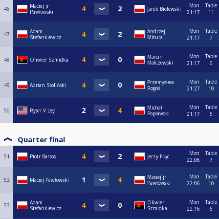
Mon
Table
Maciej jr
46
Jarek Bielewski
Pawłowski
21:17
11
Mon
Table
Adam
Andrzej
47
Stefankiewicz
Mitura
21:17
7
Mon
Table
Marcin
48
Oliwier Szmidka
Malczewski
21:17
6
Mon
Table
Przemysław
49
Adrian Stoliński
Rogoś
21:27
10
Mon
Table
Michał
50
Ryan V Ley
Popławski
21:17
5
Quarter final
Mon
Table
51
Piotr Bartos
Jerzy Frąc
22:06
7
Mon
Table
Maciej jr
52
Maciej Pawłowski
Pawłowski
22:06
10
Mon
Table
Adam
Oliwier
53
Stefankiewicz
Szmidka
22:16
6