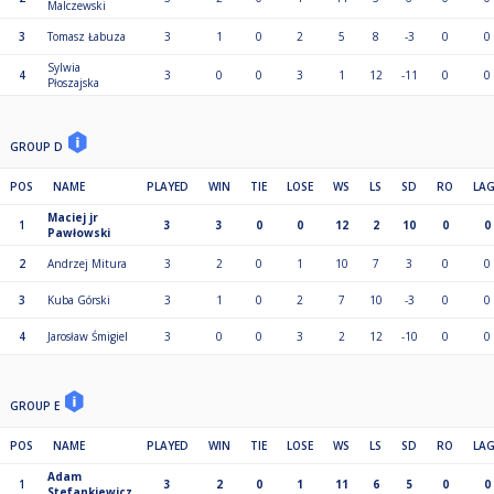
Malczewski
3
Tomasz Łabuza
3
1
0
2
5
8
-3
0
0
Sylwia
4
3
0
0
3
1
12
-11
0
0
Płoszajska
GROUP D
POS
NAME
PLAYED
WIN
TIE
LOSE
WS
LS
SD
RO
LA
Maciej jr
1
3
3
0
0
12
2
10
0
0
Pawłowski
2
Andrzej Mitura
3
2
0
1
10
7
3
0
0
3
Kuba Górski
3
1
0
2
7
10
-3
0
0
4
Jarosław Śmigiel
3
0
0
3
2
12
-10
0
0
GROUP E
POS
NAME
PLAYED
WIN
TIE
LOSE
WS
LS
SD
RO
LA
Adam
1
3
2
0
1
11
6
5
0
0
Stefankiewicz