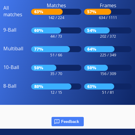
Matches
Frames
All
63%
57%
matches
142 / 224
634 / 1111
9-Ball
60%
54%
44 / 73
202 / 372
Multiball
77%
64%
51 / 66
225 / 349
10-Ball
50%
50%
35 / 70
156 / 309
8-Ball
80%
63%
12 / 15
51 / 81
Feedback