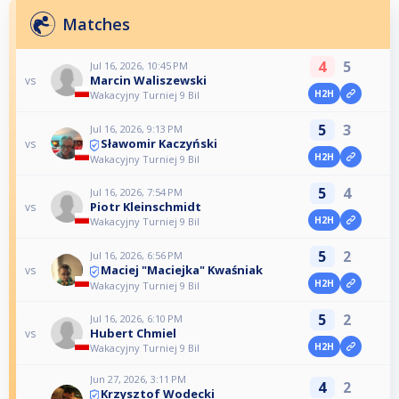
Matches
4
5
Jul 16, 2026, 10:45 PM
Marcin Waliszewski
vs
H2H
Wakacyjny Turniej 9 Bil
5
3
Jul 16, 2026, 9:13 PM
Sławomir Kaczyński
vs
H2H
Wakacyjny Turniej 9 Bil
5
4
Jul 16, 2026, 7:54 PM
Piotr Kleinschmidt
vs
H2H
Wakacyjny Turniej 9 Bil
5
2
Jul 16, 2026, 6:56 PM
Maciej "Maciejka" Kwaśniak
vs
H2H
Wakacyjny Turniej 9 Bil
5
2
Jul 16, 2026, 6:10 PM
Hubert Chmiel
vs
H2H
Wakacyjny Turniej 9 Bil
Jun 27, 2026, 3:11 PM
4
2
Krzysztof Wodecki