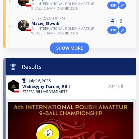
vs
4th INTERNATIONAL POLISH AMATEUR
H2H
9-BALL CHAMPIONSHIP 2026
Jun 27, 2026, 2:07 PM
4
2
Maciej Słowik
vs
4th INTERNATIONAL POLISH AMATEUR
H2H
9-BALL CHAMPIONSHIP 2026
SHOW MORE
Results
July 16, 2026
Wakacyjny Turniej 9 Bil
3rd /
16
STREFA BILLIARDS&DARTS