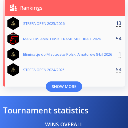
Rankings
13
STREFA OPEN 2025/2026
54
MASTERS AMATORSKI FRAME MULTIBALL 2026
1
Eliminacje do Mistrzostw Polski Amatorów 8-bil 2026
54
STREFA OPEN 2024/2025
SHOW MORE
Tournament statistics
WINS OVERALL