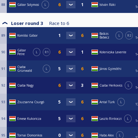
88
Gábor Solymosi
L
István Ráki
1
Loser round 3
Race to
6
Balázs
89
Komlósi Gábor
L
R2
Babecz
1
Gábor
90
L
R1
Kolenicska Levente
Petre
1
Csaba
91
L
János Gyimóthi
Grünwald
1
92
Csaba Nagy
Csaba Herkovics
L
1
93
Zsuzsanna Csurgó
Antal Türk
L
1
94
Emese Kukoricza
Laszlo Rinkoczi
L
1
95
Tornai Domonkos
Habo Alex
L
1