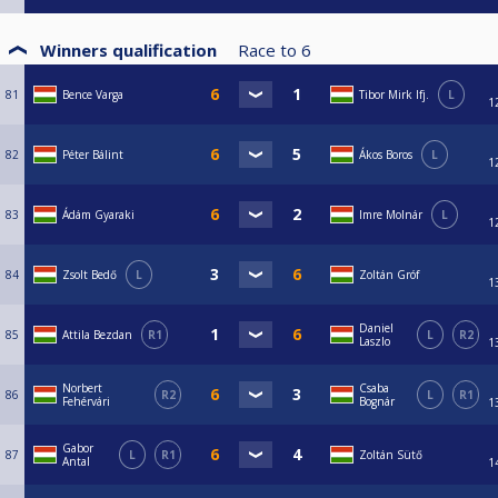
Winners qualification
Race to
6
81
Bence Varga
Tibor Mirk Ifj.
L
1
82
Péter Bálint
Ákos Boros
L
1
83
Ádám Gyaraki
Imre Molnár
L
1
84
Zsolt Bedő
L
Zoltán Gróf
1
Daniel
85
Attila Bezdan
R1
L
R2
Laszlo
1
Norbert
Csaba
86
R2
L
R1
Fehérvári
Bognár
1
Gabor
87
L
R1
Zoltán Sütő
Antal
1