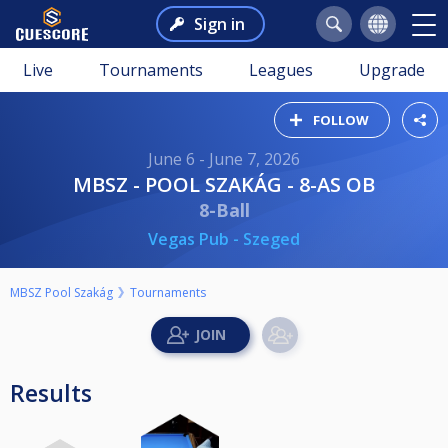
Sign in
Live
Tournaments
Leagues
Upgrade
FOLLOW
June 6 - June 7, 2026
MBSZ - POOL SZAKÁG - 8-AS OB
8-Ball
Vegas Pub - Szeged
MBSZ Pool Szakág
Tournaments
Results