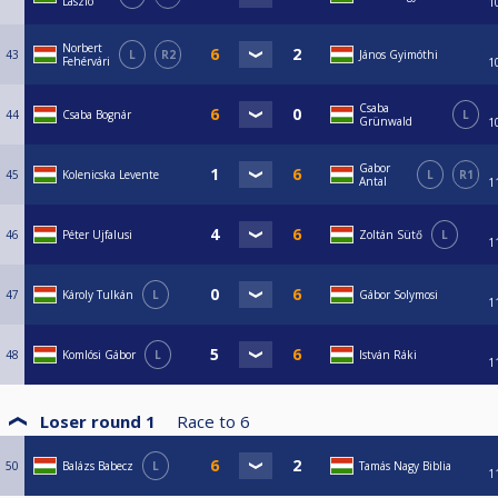
Laszlo
1
Norbert
43
L
R2
János Gyimóthi
Fehérvári
1
Csaba
44
Csaba Bognár
L
Grünwald
1
Gabor
45
Kolenicska Levente
L
R1
Antal
1
46
Péter Ujfalusi
Zoltán Sütő
L
1
47
Károly Tulkán
L
Gábor Solymosi
1
48
Komlósi Gábor
L
István Ráki
1
Loser round 1
Race to
6
50
Balázs Babecz
L
Tamás Nagy Biblia
1