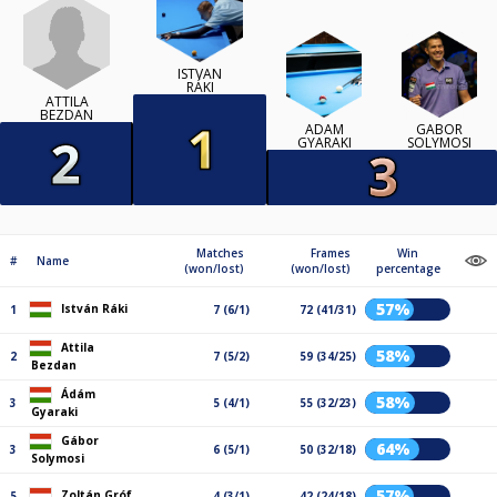
ISTVÁN
RÁKI
ATTILA
BEZDAN
ÁDÁM
GÁBOR
GYARAKI
SOLYMOSI
Matches
Frames
Win
#
Name
(won/lost)
(won/lost)
percentage
57%
István Ráki
1
7 (6/1)
72 (41/31)
Attila
58%
2
7 (5/2)
59 (34/25)
Bezdan
Ádám
58%
3
5 (4/1)
55 (32/23)
Gyaraki
Gábor
64%
3
6 (5/1)
50 (32/18)
Solymosi
57%
Zoltán Gróf
5
4 (3/1)
42 (24/18)