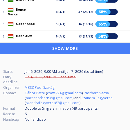
Bence
68%
5
4 (3/1)
37 (25/12)
Varga
65%
Gabor Antal
5
5 (4/1)
46 (30/16)
58%
Habo Alex
5
6 (4/2)
53 (31/22)
SHOW MORE
Starts
Jun 6, 2026, 9:00 AM
until
Jun 7, 2026 (Local time)
Entry
Jun 4, 2026, 9:00 PM (Local time)
deadline
Organizer
MBSZ Pool Szakág
Contact
Gábor Petre
(
cowek24@gmail.com
),
Norbert Nacsa
(
nacsanorbert96@gmail.com
) and
Szandra Fegyveres
(
szandrafegyveres82@gmail.com
)
Format
Double to Single elimination (49
participants
)
Race to
6
Handicap
No handicap