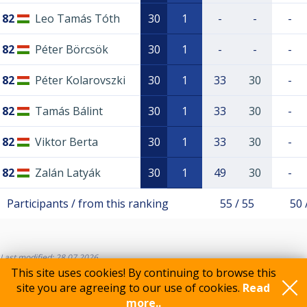
82
Leo Tamás Tóth
30
1
-
-
-
82
Péter Börcsök
30
1
-
-
-
82
Péter Kolarovszki
30
1
33
30
-
82
Tamás Bálint
30
1
33
30
-
82
Viktor Berta
30
1
33
30
-
82
Zalán Latyák
30
1
49
30
-
Participants / from this ranking
55 / 55
50 
Last modified: 28.07.2026
This site uses cookies! By continuing to browse this
site you are agreeing to our use of cookies.
Read
more..
Feedback