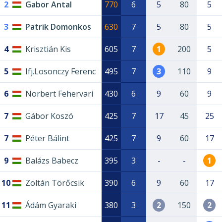
2
Gabor Antal
770
6
5
80
5
3
Patrik Domonkos
630
7
5
80
5
4
Krisztián Kis
605
7
1
200
5
5
Ifj.Losonczy Ferenc
495
7
3
110
9
6
Norbert Fehervari
430
6
9
60
9
7
Gábor Koszó
425
7
17
45
25
7
Péter Bálint
425
7
9
60
17
9
Balázs Babecz
395
3
-
-
1
10
Zoltán Törőcsik
390
6
9
60
17
11
Ádám Gyaraki
380
3
2
150
2