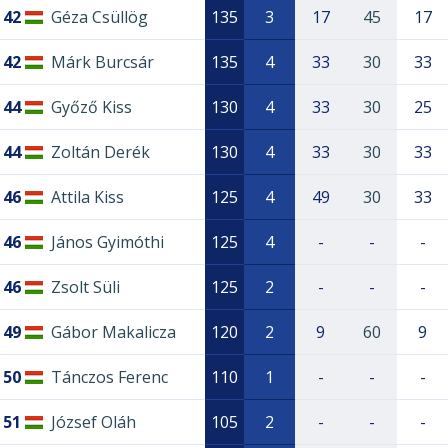
42
Géza Csüllög
135
3
17
45
17
42
Márk Burcsár
135
4
33
30
33
44
Győző Kiss
130
4
33
30
25
44
Zoltán Derék
130
4
33
30
33
46
Attila Kiss
125
4
49
30
33
46
János Gyimóthi
125
4
-
-
-
46
Zsolt Süli
125
2
-
-
-
49
Gábor Makalicza
120
2
9
60
9
50
Tánczos Ferenc
110
1
-
-
-
51
József Oláh
105
2
-
-
-