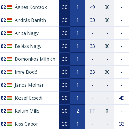
82
Ágnes Korcsok
30
1
49
30
-
82
András Baráth
30
1
33
30
-
82
Anita Nagy
30
1
-
-
-
82
Balázs Nagy
30
1
33
30
-
82
Domonkos Milbich
30
1
-
-
-
82
Imre Bodó
30
1
33
30
-
82
János Molnár
30
1
-
-
-
82
József Ecsedi
30
1
-
-
49
82
Kalum Mills
30
2
FF
0
-
82
Kiss Gábor
30
1
-
-
33