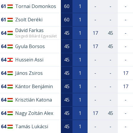
61
Tornai Domonkos
60
1
-
-
-
61
Zsolt Deréki
60
1
-
-
-
Dávid Farkas
64
45
1
17
45
-
Szegedi Biliárd Egyesület
64
Gyula Borsos
45
1
17
45
-
64
Hussein Assi
45
1
-
-
-
64
János Zsiros
45
1
-
-
17
64
Kántor Benjámin
45
1
-
-
17
64
Krisztián Katona
45
1
-
-
-
64
Nagy Zoltán Alex
45
1
17
45
-
64
Tamás Lukácsi
45
1
-
-
-