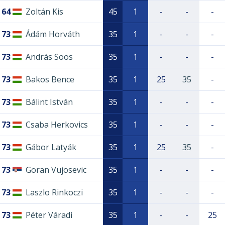
64
Zoltán Kis
45
1
-
-
-
73
Ádám Horváth
35
1
-
-
-
73
András Soos
35
1
-
-
-
73
Bakos Bence
35
1
25
35
-
73
Bálint István
35
1
-
-
-
73
Csaba Herkovics
35
1
-
-
-
73
Gábor Latyák
35
1
25
35
-
73
Goran Vujosevic
35
1
-
-
-
73
Laszlo Rinkoczi
35
1
-
-
-
73
Péter Váradi
35
1
-
-
25