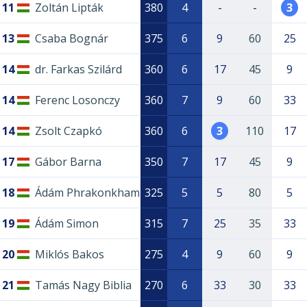
11
Zoltán Lipták
380
4
-
-
3
13
Csaba Bognár
375
6
9
60
25
14
dr. Farkas Szilárd
360
6
17
45
9
14
Ferenc Losonczy
360
7
9
60
33
14
Zsolt Czapkó
360
6
3
110
17
17
Gábor Barna
350
7
17
45
9
18
Ádám Phrakonkham
325
5
5
80
5
19
Ádám Simon
315
7
25
35
33
20
Miklós Bakos
275
4
9
60
9
21
Tamás Nagy Biblia
270
6
33
30
33