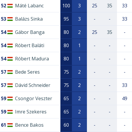
52
Máté Labanc
100
3
25
35
33
53
Balázs Sinka
95
3
-
-
33
54
Gábor Banga
80
2
25
35
-
54
Róbert Baláti
80
1
-
-
-
54
Róbert Madura
80
1
-
-
-
57
Bede Seres
75
2
-
-
-
57
Dávid Schneider
75
2
-
-
33
59
Csongor Veszter
65
2
-
-
49
59
Imre Szekeres
65
2
-
-
-
61
Bence Bakos
60
2
-
-
-