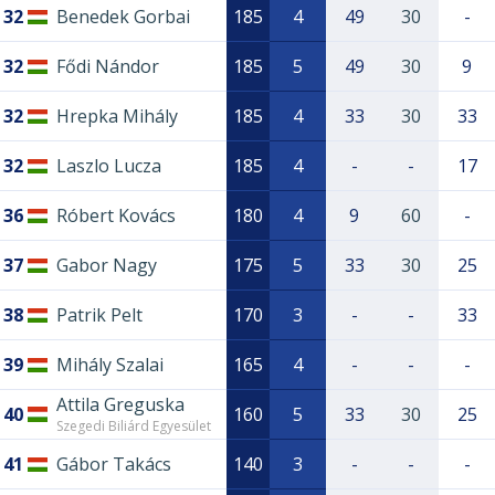
32
Benedek Gorbai
185
4
49
30
-
32
Fődi Nándor
185
5
49
30
9
32
Hrepka Mihály
185
4
33
30
33
32
Laszlo Lucza
185
4
-
-
17
36
Róbert Kovács
180
4
9
60
-
37
Gabor Nagy
175
5
33
30
25
38
Patrik Pelt
170
3
-
-
33
39
Mihály Szalai
165
4
-
-
-
Attila Greguska
40
160
5
33
30
25
Szegedi Biliárd Egyesület
41
Gábor Takács
140
3
-
-
-