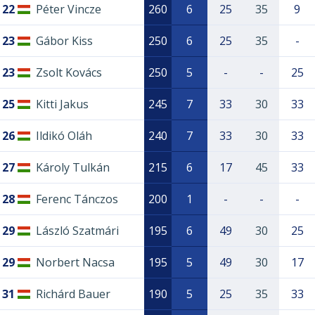
22
Péter Vincze
260
6
25
35
9
23
Gábor Kiss
250
6
25
35
-
23
Zsolt Kovács
250
5
-
-
25
25
Kitti Jakus
245
7
33
30
33
26
Ildikó Oláh
240
7
33
30
33
27
Károly Tulkán
215
6
17
45
33
28
Ferenc Tánczos
200
1
-
-
-
29
László Szatmári
195
6
49
30
25
29
Norbert Nacsa
195
5
49
30
17
31
Richárd Bauer
190
5
25
35
33